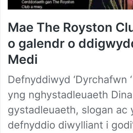
Mae The Royston Clu
o galendr o ddigwyd
Medi
Defnyddiwyd ‘Dyrchafwn ‘Da’
yng nghystadleuaeth Dina
gystadleuaeth, slogan ac 
defnyddio diwylliant i godi