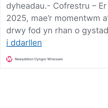
dyheadau.- Cofrestru – Er
2025, mae’r momentwm a’
drwy fod yn rhan o gysta
Mae
i ddarllen
The
Royston
Club
Newyddion Cyngor Wrecsam
yn
perfformio
fel
rhan
o
galendr
o
ddigwyddiadau
prysur
ym