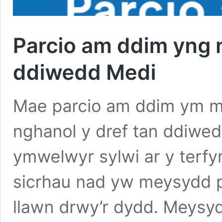
Parcio am ddim yng n
ddiwedd Medi
Mae parcio am ddim ym m
nghanol y dref tan ddiwed
ymwelwyr sylwi ar y terf
sicrhau nad yw meysydd p
llawn drwy’r dydd. Meysy