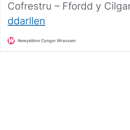
Cofrestru – Ffordd y Cil
Parcio
ddarllen
am
ddim
yng
Newyddion Cyngor Wrecsam
nghanol
y
dref
tan
ddiwedd
Medi