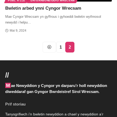
POBL A LLE
DATGARBONEIDDIO WRECSAM
Bwletin arbed ynni Cyngor Wrecsam
Mae Cyngor Wrecsam yn gyffrous i gyhoeddi bwletin wythnosol
newydd i helpu…
Mai 9, 2024
1
2
//
Mae Newyddion y Cyngor yn darparu’r holl newyddion
diweddaraf gan Gyngor Bwrdeistref Sirol Wrecsam.
Prif storiau
Tanysgrifiwch i’n bwletin newyddion a chael y newyddion a’r