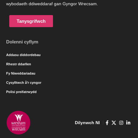
wybodaeth ddiweddaraf gan Gyngor Wrecsam.
Tanysgrifwch
Dolenni cyflym
Addasu diddordebau
Rhestr ddarllen
Fy Niweddariadau
Cysylltwch â’r cyngor
Polisi preifatrwydd
Dilynwch NI