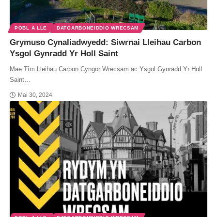
POBL A LLE
DATGARBONEIDDIO WRECSAM
Grymuso Cynaliadwyedd: Siwrnai Lleihau Carbon
Ysgol Gynradd Yr Holl Saint
Mae Tîm Lleihau Carbon Cyngor Wrecsam ac Ysgol Gynradd Yr Holl
Saint…
Mai 30, 2024