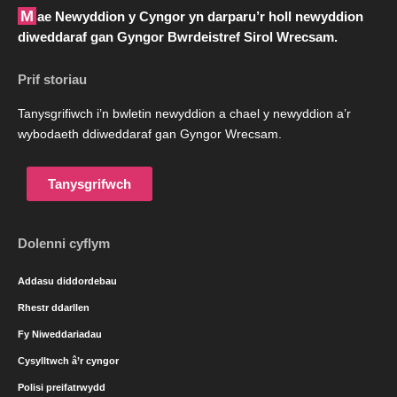
Mae Newyddion y Cyngor yn darparu’r holl newyddion
diweddaraf gan Gyngor Bwrdeistref Sirol Wrecsam.
Prif storiau
Tanysgrifiwch i’n bwletin newyddion a chael y newyddion a’r
wybodaeth ddiweddaraf gan Gyngor Wrecsam.
Tanysgrifwch
Dolenni cyflym
Addasu diddordebau
Rhestr ddarllen
Fy Niweddariadau
Cysylltwch â’r cyngor
Polisi preifatrwydd