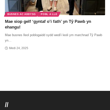
BUSNES AC ADDYSG
POBL A LLE
Mae siop gelf ‘gyntaf o’i fath’ yn Tŷ Pawb yn
ehangu!
Mae busnes lleol poblogaidd sydd wedi'i leoli ym marchnad Tŷ Pawb
yn…
Medi 24, 2025
//