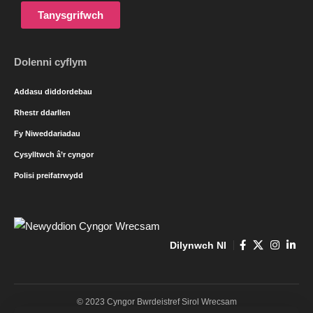
Tanysgrifwch
Dolenni cyflym
Addasu diddordebau
Rhestr ddarllen
Fy Niweddariadau
Cysylltwch â’r cyngor
Polisi preifatrwydd
Dilynwch NI
© 2023 Cyngor Bwrdeistref Sirol Wrecsam