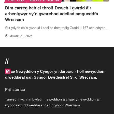
POBL A LLE
BUSNES AC ADDYSG
Dim carreg heb ei throi! Dewch i gwrdd â’r
arbenigwyr sy’n gwarchod adeilad amgueddfa
Wrecsam
Sut ydych chi'n gwneud i adeilad rhestredig Gradd II 167 oed edrych…
Mawrth 21, 2025
//
Mae Newyddion y Cyngor yn darparu’r holl newyddion
diweddaraf gan Gyngor Bwrdeistref Sirol Wrecsam.
Prif storiau
Tanysgrifiwch i’n bwletin newyddion a chael y newyddion a’r
wybodaeth ddiweddaraf gan Gyngor Wrecsam.