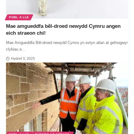
POBL A LLE
Mae amgueddfa bêl-droed newydd Cymru angen
eich straeon chi!
Mae Amgueddfa Bêl-droed newydd Cymru yn estyn allan at gefnogwyr
clybiau a…
Hydref 3, 2025