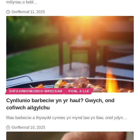
miliynau o bobl…
Gorffennaf 11, 2025
DATGARBONEIDDIO WRECSAM
POBL A LLE
Cynllunio barbeciw yn yr haul? Gwych, ond
cofiwch ailgylchu
Mae barbeciw a thywydd cynnes yn mynd law yn llaw, onid ydyn…
Gorffennaf 10, 2025