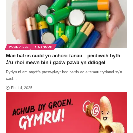
POBL A LLE
Y CYNGOR
Mae batris cudd yn achosi tanau…peidiwch byth
â’u rhoi mewn bin i gadw pawb yn ddiogel
Rydyn ni am atgoffa preswylwyr bod batris ac eitemau trydanol sy'n
cael…
Ebrill 4, 2025