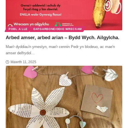
POBL A LLE
DATGARBONEIDDIO WRECSAM
Arbed amser, arbed arian – Bydd Wych. Ailgylcha.
Mae'r dyddiau'n ymestyn, mae'r cennin Pedr yn blodeuo, ac mae'n
amser delfrydol…
Mawrth 11, 2025