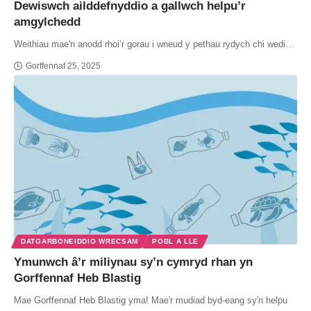
Dewiswch ailddefnyddio a gallwch helpu’r
amgylchedd
Weithiau mae'n anodd rhoi’r gorau i wneud y pethau rydych chi wedi…
Gorffennaf 25, 2025
DATGARBONEIDDIO WRECSAM
POBL A LLE
Ymunwch â’r miliynau sy’n cymryd rhan yn
Gorffennaf Heb Blastig
Mae Gorffennaf Heb Blastig yma! Mae'r mudiad byd-eang sy'n helpu