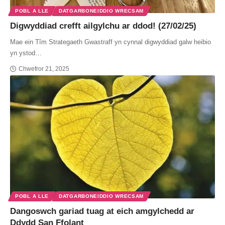
POBL A LLE
DATGARBONEIDDIO WRECSAM
Digwyddiad crefft ailgylchu ar ddod! (27/02/25)
Mae ein Tîm Strategaeth Gwastraff yn cynnal digwyddiad galw heibio
yn ystod…
Chwefror 21, 2025
POBL A LLE
DATGARBONEIDDIO WRECSAM
Dangoswch gariad tuag at eich amgylchedd ar
Ddydd San Ffolant