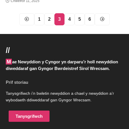
Chwefror 11, 2025
1
2
3
4
5
6
//
Mae Newyddion y Cyngor yn darparu’r holl newyddion
diweddaraf gan Gyngor Bwrdeistref Sirol Wrecsam.
Prif storiau
Tanysgrifiwch i’n bwletin newyddion a chael y newyddion a’r
wybodaeth ddiweddaraf gan Gyngor Wrecsam.
Tanysgrifwch