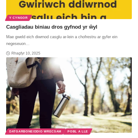
Y CYNGOR
Casgliadau biniau dros gyfnod yr ŵyl
Mae gweld eich diwrnod casglu ar-lein a chofrestru ar gyfer ein
negeseuon…
Rhagfyr 10, 2025
DATGARBONEIDDIO WRECSAM
POBL A LLE