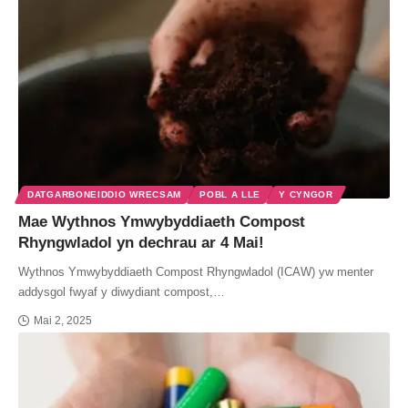
DATGARBONEIDDIO WRECSAM
POBL A LLE
Y CYNGOR
Mae Wythnos Ymwybyddiaeth Compost
Rhyngwladol yn dechrau ar 4 Mai!
Wythnos Ymwybyddiaeth Compost Rhyngwladol (ICAW) yw menter
addysgol fwyaf y diwydiant compost,…
Mai 2, 2025