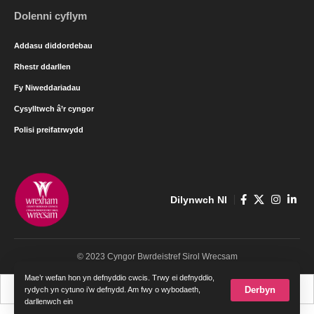
Dolenni cyflym
Addasu diddordebau
Rhestr ddarllen
Fy Niweddariadau
Cysylltwch â’r cyngor
Polisi preifatrwydd
Dilynwch NI
© 2023 Cyngor Bwrdeistref Sirol Wrecsam
Mae’r wefan hon yn defnyddio cwcis. Trwy ei defnyddio,
Cymraeg
English
Derbyn
rydych yn cytuno i’w defnydd. Am fwy o wybodaeth,
darllenwch ein