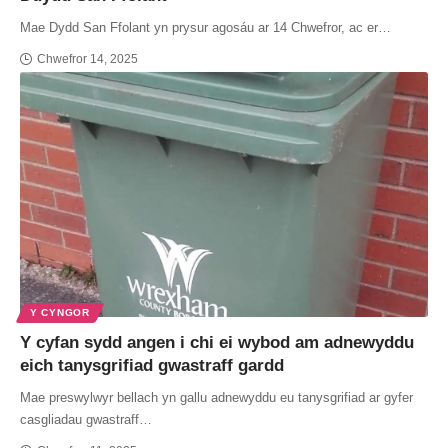
Mae Dydd San Ffolant yn prysur agosáu ar 14 Chwefror, ac er…
Chwefror 14, 2025
Y CYNGOR
Y cyfan sydd angen i chi ei wybod am adnewyddu
eich tanysgrifiad gwastraff gardd
Mae preswylwyr bellach yn gallu adnewyddu eu tanysgrifiad ar gyfer
casgliadau gwastraff…