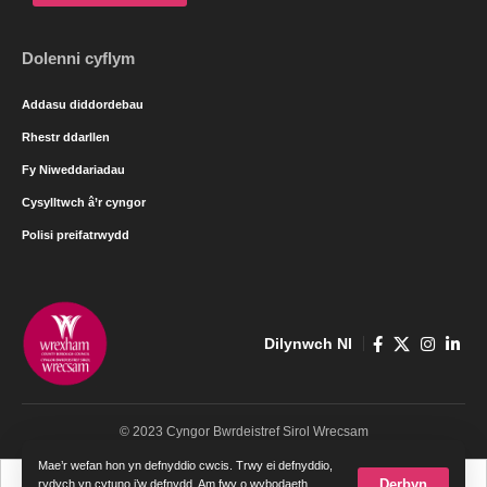
Dolenni cyflym
Addasu diddordebau
Rhestr ddarllen
Fy Niweddariadau
Cysylltwch â’r cyngor
Polisi preifatrwydd
Dilynwch NI
© 2023 Cyngor Bwrdeistref Sirol Wrecsam
Mae’r wefan hon yn defnyddio cwcis. Trwy ei defnyddio,
Cymraeg
English
Derbyn
rydych yn cytuno i’w defnydd. Am fwy o wybodaeth,