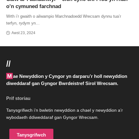
o’n cymuned farchnad
Wrth i’r gwaith o ailwampio Marchnadoedd Wrecsam dynnu tua’r
terfyn, rydym yn…
Awst 23, 2024
//
Mae Newyddion y Cyngor yn darparu’r holl newyddion
diweddaraf gan Gyngor Bwrdeistref Sirol Wrecsam.
Prif storiau
Tanysgrifiwch i’n bwletin newyddion a chael y newyddion a’r
wybodaeth ddiweddaraf gan Gyngor Wrecsam.
Tanysgrifwch