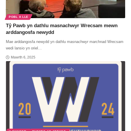
POBL A LLE
Tŷ Pawb yn dathlu masnachwyr Wrecsam mewn
arddangosfa newydd
Mae arddangosfa newydd yn dathlu masnachwyr marchnad Wrecsam
wedi lansio yn oriel…
Mawrth 6, 2025