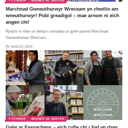
Y CYNGOR
BUSNES AC ADDYSG
Marchnad Gwneuthurwyr Wrecsam yn chwilio am
wneuthurwyr! Pobl greadigol – mae arnom ni eich
angen chi!
Rydym ni rŵan yn derbyn ceisiadau ar gyfer pumed Marchnad
Gwneuthurwyr Wrecsam…
Awst 23, 2024
Y CYNGOR
BUSNES AC ADDYSG
Galw ar Fasnachwyr – eich cyfle chi i fod yn rhan