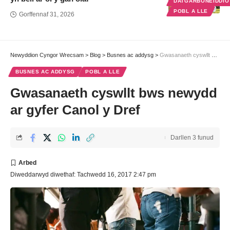
DATGARBONEIDDI
POBL A LLE
Gorffennaf 31, 2026
Newyddion Cyngor Wrecsam
>
Blog
>
Busnes ac addysg
>
Gwasanaeth cyswllt bws newydd ar gyfer Canol y Dref
BUSNES AC ADDYSG
POBL A LLE
Gwasanaeth cyswllt bws newydd
ar gyfer Canol y Dref
Darllen 3 funud
Diweddarwyd diwethaf: Tachwedd 16, 2017 2:47 pm