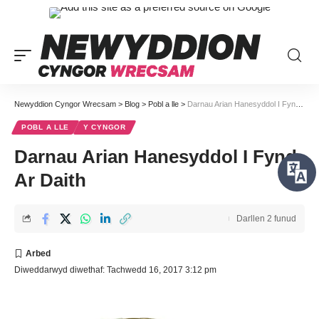
Newyddion Cyngor Wrecsam
>
Blog
>
Pobl a lle
>
Darnau Arian Hanesyddol I Fynd Ar Daith
POBL A LLE
Y CYNGOR
Darnau Arian Hanesyddol I Fynd
Ar Daith
Darllen 2 funud
Diweddarwyd diwethaf: Tachwedd 16, 2017 3:12 pm