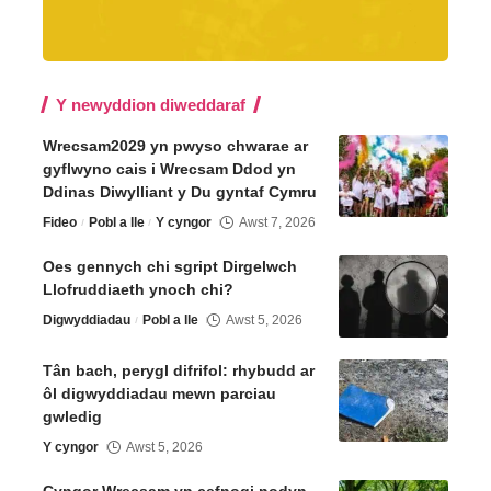
Y newyddion diweddaraf
Wrecsam2029 yn pwyso chwarae ar
gyflwyno cais i Wrecsam Ddod yn
Ddinas Diwylliant y Du gyntaf Cymru
Fideo
Pobl a lle
Y cyngor
Awst 7, 2026
Oes gennych chi sgript Dirgelwch
Llofruddiaeth ynoch chi?
Digwyddiadau
Pobl a lle
Awst 5, 2026
Tân bach, perygl difrifol: rhybudd ar
ôl digwyddiadau mewn parciau
gwledig
Y cyngor
Awst 5, 2026
Cyngor Wrecsam yn cefnogi nodyn