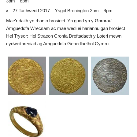
3pm – 8pm
27 Tachwedd 2017 – Ysgol Bronington 2pm – 4pm
Mae’r daith yn rhan o brosiect ‘Yn gudd yn y Gororau’
Amgueddfa Wrecsam ac mae wedi ei hariannu gan brosiect
Hel Trysor: Hel Straeon Cronfa Dreftadaeth y Loteri mewn
cydweithrediad ag Amgueddfa Genedlaethol Cymru.