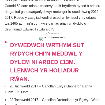
Cafodd 52 darn arian a modrwy saffir brydferth hynod o brin eu
darganfod gan ddarganfyddwyr metel ger Is-coed rhwng 2012-
2017. Roedd y casgliad wedi ei osod yn fwriadol yn y ddaear
tua 1465 ac mae’n cynnwys darnau arian yn dyddio o
deyrnasiad Edward I i Edward IV.
- Cofrestru -
DYWEDWCH WRTHYM SUT
RYDYCH CHI’N MEDDWL Y
DYLEM NI ARBED £13M.
LLENWCH YR HOLIADUR
RŴAN.
20 Tachwedd 2017 – Canolfan Enfys Llannerch Banna
10am – 2.30pm
23 Tachwedd 2017 – Canolfan Dreftadaeth yr Eglwys Wen