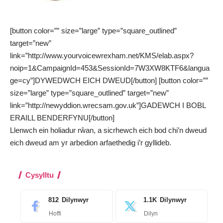
[button color=”” size=”large” type=”square_outlined”
target=”new”
link=”http://www.yourvoicewrexham.net/KMS/elab.aspx?
noip=1&CampaignId=453&SessionId=7W3XW8KTF6&langua
ge=cy”]DYWEDWCH EICH DWEUD[/button] [button color=””
size=”large” type=”square_outlined” target=”new”
link=”http://newyddion.wrecsam.gov.uk”]GADEWCH I BOBL
ERAILL BENDERFYNU[/button]
Llenwch ein
holiadur
rŵan, a sicrhewch eich bod chi’n dweud
eich dweud am yr arbedion arfaethedig i’r gyllideb.
Cysylltu
812
Dilynwyr
1.1K
Dilynwyr
Hoffi
Dilyn