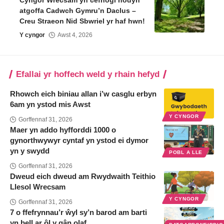
atgoffa Cadwch Gymru’n Daclus –
Creu Straeon Nid Sbwriel yr haf hwn!
Y cyngor
Awst 4, 2026
Efallai yr hoffech weld y rhain hefyd
Rhowch eich biniau allan i’w casglu erbyn
6am yn ystod mis Awst
Y CYNGOR
Gorffennaf 31, 2026
Maer yn addo hyfforddi 1000 o
gynorthwywyr cyntaf yn ystod ei dymor
yn y swydd
POBL A LLE
Gorffennaf 31, 2026
Dweud eich dweud am Rwydwaith Teithio
Llesol Wrecsam
Y CYNGOR
Gorffennaf 31, 2026
7 o ffefrynnau’r ŵyl sy’n barod am barti
yn bell ar ôl y gân olaf