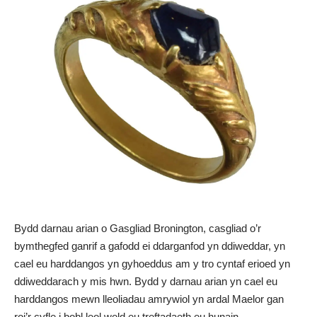
Bydd darnau arian o Gasgliad Bronington, casgliad o’r
bymthegfed ganrif a gafodd ei ddarganfod yn ddiweddar, yn
cael eu harddangos yn gyhoeddus am y tro cyntaf erioed yn
ddiweddarach y mis hwn. Bydd y darnau arian yn cael eu
harddangos mewn lleoliadau amrywiol yn ardal Maelor gan
roi’r cyfle i bobl leol weld eu treftadaeth eu hunain.