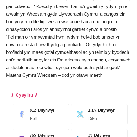
gan ddweud: “Roedd yn bleser rhannu’r gwaith yr ydym yn ei
arwain yn Wrecsam gyda Llywodraeth Cymru, a dangos ein
bod yn ymroddedig i wella gwasanaethau a chefnogi ein
dinasyddion i aros yn annibynnol gartref cyhyd â phosibl.
“Fel rhan o’r ymrwymiad hwn, rydym hefyd bob amser yn
chwilio am staff brwdfrydig a phrofiadol. Os ydych chi’n
brofiadol ym maes gofal cymdeithasol ac yn teimlo y byddech
chi’n berffaith ar gyfer ein tîm arloesol sy’n ehangu, edrychwch
ar
dudalennau recriwtio’r cyngor
i weld beth sydd ar gael.”
Maethu Cymru Wrecsam – dod yn ofalwr maeth
Cysylltu
812
Dilynwyr
1.1K
Dilynwyr
Hoffi
Dilyn
765
Dilynwyr
39
Dilynwyr