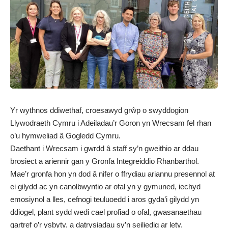
Yr wythnos ddiwethaf, croesawyd grŵp o swyddogion
Llywodraeth Cymru i Adeiladau’r Goron yn Wrecsam fel rhan
o’u hymweliad â Gogledd Cymru.
Daethant i Wrecsam i gwrdd â staff sy’n gweithio ar ddau
brosiect a ariennir gan y Gronfa Integreiddio Rhanbarthol.
Mae’r gronfa hon yn dod â nifer o ffrydiau ariannu presennol at
ei gilydd ac yn canolbwyntio ar ofal yn y gymuned, iechyd
emosiynol a lles, cefnogi teuluoedd i aros gyda’i gilydd yn
ddiogel, plant sydd wedi cael profiad o ofal, gwasanaethau
gartref o’r ysbyty, a datrysiadau sy’n seiliedig ar lety.