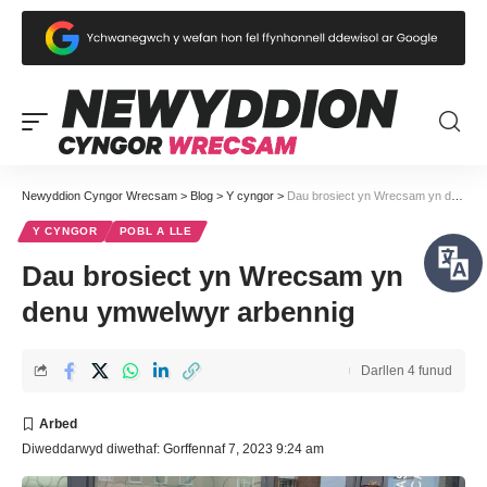
Newyddion Cyngor Wrecsam
>
Blog
>
Y cyngor
>
Dau brosiect yn Wrecsam yn denu ymwelwyr arbennig
Y CYNGOR
POBL A LLE
Dau brosiect yn Wrecsam yn
denu ymwelwyr arbennig
Darllen 4 funud
Diweddarwyd diwethaf: Gorffennaf 7, 2023 9:24 am