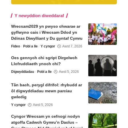
Y newyddion diweddaraf
Wrecsam2029 yn pwyso chwarae ar
gyflwyno cais i Wrecsam Ddod yn
Ddinas Diwylliant y Du gyntaf Cymru
Fideo
Pobl a lle
Y cyngor
Awst 7, 2026
Oes gennych chi sgript Dirgelwch
Llofruddiaeth ynoch chi?
Digwyddiadau
Pobl a lle
Awst 5, 2026
Tân bach, perygl difrifol: rhybudd ar
ôl digwyddiadau mewn parciau
gwledig
Y cyngor
Awst 5, 2026
Cyngor Wrecsam yn cefnogi nodyn
atgoffa Cadwch Gymru’n Daclus –