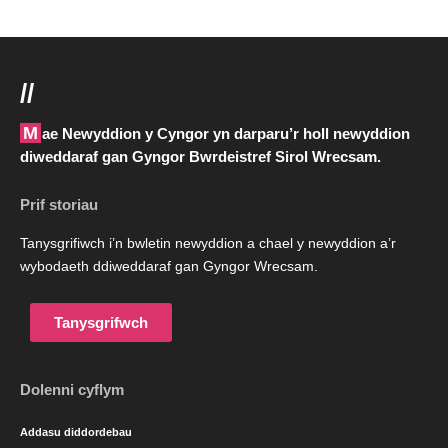
//
Mae Newyddion y Cyngor yn darparu’r holl newyddion
diweddaraf gan Gyngor Bwrdeistref Sirol Wrecsam.
Prif storiau
Tanysgrifiwch i’n bwletin newyddion a chael y newyddion a’r
wybodaeth ddiweddaraf gan Gyngor Wrecsam.
Tanysgrifwch
Dolenni cyflym
Addasu diddordebau