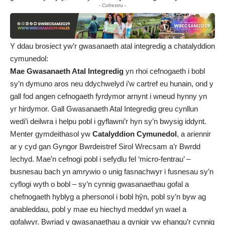
- Cofrestru -
Y ddau brosiect yw’r gwasanaeth atal integredig a chatalyddion
cymunedol:
Mae Gwasanaeth Atal Integredig
yn rhoi cefnogaeth i bobl
sy’n dymuno aros neu ddychwelyd i’w cartref eu hunain, ond y
gall fod angen cefnogaeth fyrdymor arnynt i wneud hynny yn
yr hirdymor. Gall Gwasanaeth Atal Integredig greu cynllun
wedi’i deilwra i helpu pobl i gyflawni’r hyn sy’n bwysig iddynt.
Menter gymdeithasol yw
Catalyddion Cymunedol
, a ariennir
ar y cyd gan Gyngor Bwrdeistref Sirol Wrecsam a’r Bwrdd
Iechyd. Mae’n cefnogi pobl i sefydlu fel ‘micro-fentrau’ –
busnesau bach yn amrywio o unig fasnachwyr i fusnesau sy’n
cyflogi wyth o bobl – sy’n cynnig gwasanaethau gofal a
chefnogaeth hyblyg a phersonol i bobl hŷn, pobl sy’n byw ag
anableddau, pobl y mae eu hiechyd meddwl yn wael a
gofalwyr. Bwriad y gwasanaethau a gynigir yw ehangu’r cynnig