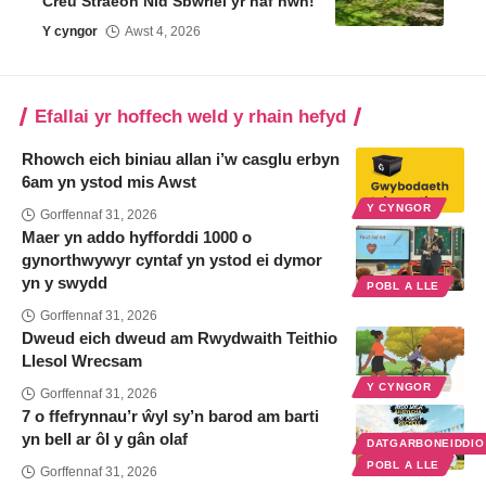
Creu Straeon Nid Sbwriel yr haf hwn!
Y cyngor
Awst 4, 2026
Efallai yr hoffech weld y rhain hefyd
Rhowch eich biniau allan i’w casglu erbyn
6am yn ystod mis Awst
Y CYNGOR
Gorffennaf 31, 2026
Maer yn addo hyfforddi 1000 o
gynorthwywyr cyntaf yn ystod ei dymor
yn y swydd
POBL A LLE
Gorffennaf 31, 2026
Dweud eich dweud am Rwydwaith Teithio
Llesol Wrecsam
Y CYNGOR
Gorffennaf 31, 2026
7 o ffefrynnau’r ŵyl sy’n barod am barti
yn bell ar ôl y gân olaf
DATGARBONEIDDI
POBL A LLE
Gorffennaf 31, 2026