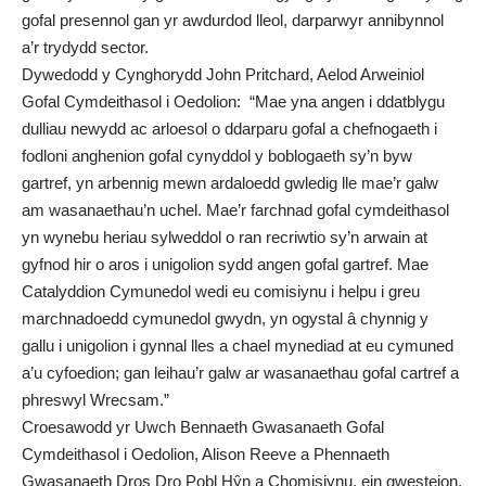
gofal presennol gan yr awdurdod lleol, darparwyr annibynnol
a’r trydydd sector.
Dywedodd y Cynghorydd John Pritchard, Aelod Arweiniol
Gofal Cymdeithasol i Oedolion: “Mae yna angen i ddatblygu
dulliau newydd ac arloesol o ddarparu gofal a chefnogaeth i
fodloni anghenion gofal cynyddol y boblogaeth sy’n byw
gartref, yn arbennig mewn ardaloedd gwledig lle mae’r galw
am wasanaethau’n uchel. Mae’r farchnad gofal cymdeithasol
yn wynebu heriau sylweddol o ran recriwtio sy’n arwain at
gyfnod hir o aros i unigolion sydd angen gofal gartref. Mae
Catalyddion Cymunedol wedi eu comisiynu i helpu i greu
marchnadoedd cymunedol gwydn, yn ogystal â chynnig y
gallu i unigolion i gynnal lles a chael mynediad at eu cymuned
a’u cyfoedion; gan leihau’r galw ar wasanaethau gofal cartref a
phreswyl Wrecsam.”
Croesawodd yr Uwch Bennaeth Gwasanaeth Gofal
Cymdeithasol i Oedolion, Alison Reeve a Phennaeth
Gwasanaeth Dros Dro Pobl Hŷn a Chomisiynu, ein gwesteion,