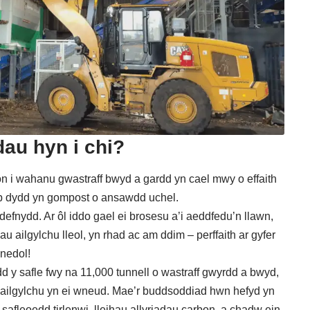
dau hyn i chi?
n i wahanu gwastraff bwyd a gardd yn cael mwy o effaith
 bob dydd yn gompost o ansawdd uchel.
efnydd. Ar ôl iddo gael ei brosesu a’i aeddfedu’n llawn,
au ailgylchu lleol, yn rhad ac am ddim – perffaith ar gyfer
nedol!
 y safle fwy na 11,000 tunnell o wastraff gwyrdd a bwyd,
 ailgylchu yn ei wneud. Mae’r buddsoddiad hwn hefyd yn
safleoedd tirlenwi, lleihau allyriadau carbon, a chadw ein