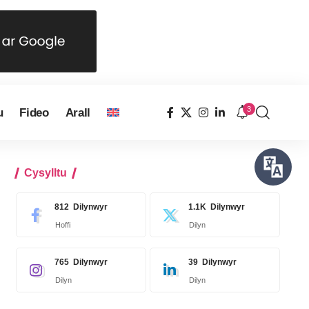
3
u
Fideo
Arall
Cysylltu
812
Dilynwyr
1.1K
Dilynwyr
Hoffi
Dilyn
765
Dilynwyr
39
Dilynwyr
Dilyn
Dilyn