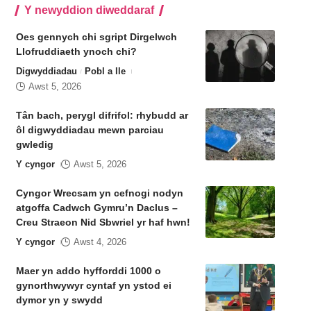
Y newyddion diweddaraf
Oes gennych chi sgript Dirgelwch
Llofruddiaeth ynoch chi?
Digwyddiadau
Pobl a lle
Awst 5, 2026
Tân bach, perygl difrifol: rhybudd ar
ôl digwyddiadau mewn parciau
gwledig
Y cyngor
Awst 5, 2026
Cyngor Wrecsam yn cefnogi nodyn
atgoffa Cadwch Gymru’n Daclus –
Creu Straeon Nid Sbwriel yr haf hwn!
Y cyngor
Awst 4, 2026
Maer yn addo hyfforddi 1000 o
gynorthwywyr cyntaf yn ystod ei
dymor yn y swydd