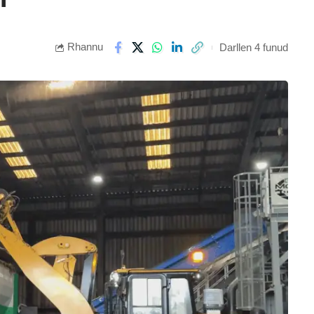
Rhannu
Darllen 4 funud