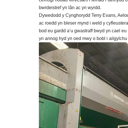
bwrdeistref yn lân ac yn wyrdd.
Dywedodd y Cynghorydd Terry Evans, Aelod
ac roedd yn bleser mynd i weld y cyfleustera
bod eu gardd a’u gwastraff bwyd yn cael eu d
yn annog hyd yn oed mwy o bobl i ailgylchu 