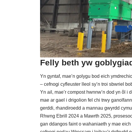
Felly beth yw goblygia
Yn gyntaf, mae’n golygu bod eich ymdrechio
– cefnogi cyfleuster lleol sy’n troi sbwriel
Yn ail, mae’r compost hwnnw’n dod yn ôl i dd
mae ar gael i drigolion fel chi trwy ganolfann
gerddi, rhandiroedd a mannau gwyrdd cymu
Rhwng Ebrill 2024 a Mawrth 2025, prosesodd
gan ddangos faint o wahaniaeth y mae eich
cefnogi nodau Wrecsam i leihau’r defnydd o 