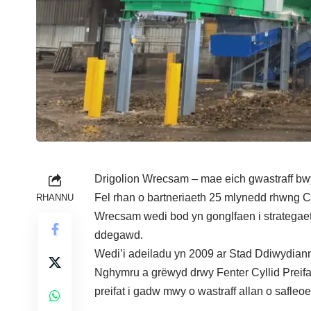
Drigolion Wrecsam – mae eich gwastraff bwy
Fel rhan o bartneriaeth 25 mlynedd rhwng
RHANNU
Wrecsam wedi bod yn gonglfaen i strategaeth
ddegawd.
Wedi’i adeiladu yn 2009 ar Stad Ddiwydianno
Nghymru a grëwyd drwy Fenter Cyllid Preif
preifat i gadw mwy o wastraff allan o safleoe