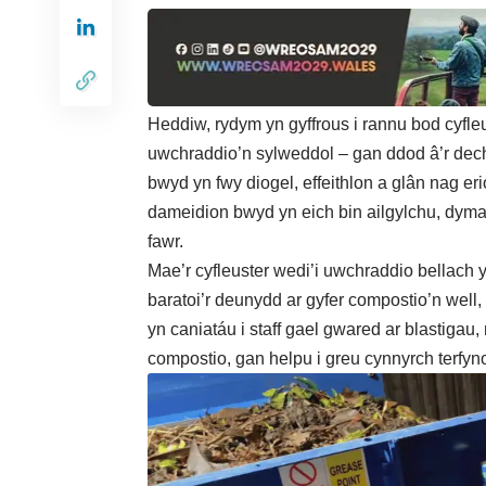
Heddiw, rydym yn gyffrous i rannu bod cyfle
uwchraddio’n sylweddol – gan ddod â’r dech
bwyd yn fwy diogel, effeithlon a glân nag er
dameidion bwyd yn eich bin ailgylchu, dyma 
fawr.
Mae’r cyfleuster wedi’i uwchraddio bellach 
baratoi’r deunydd ar gyfer compostio’n we
yn caniatáu i staff gael gwared ar blastiga
compostio, gan helpu i greu cynnyrch terfyno