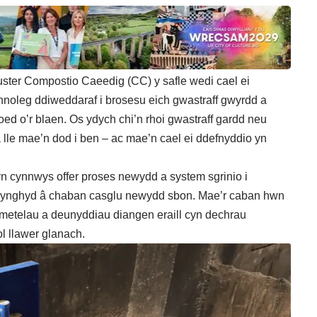
uster Compostio Caeedig (CC) y safle wedi cael ei
noleg ddiweddaraf i brosesu eich gwastraff gwyrdd a
ioed o’r blaen. Os ydych chi’n rhoi gwastraff gardd neu
lle mae’n dod i ben – ac mae’n cael ei ddefnyddio yn
yn cynnwys offer proses newydd a system sgrinio i
ll, ynghyd â chaban casglu newydd sbon. Mae’r caban hwn
u, metelau a deunyddiau diangen eraill cyn dechrau
l llawer glanach.