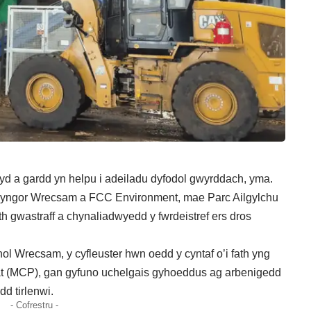
d a gardd yn helpu i adeiladu dyfodol gwyrddach, yma.
 Cyngor Wrecsam a FCC Environment, mae Parc Ailgylchu
 gwastraff a chynaliadwyedd y fwrdeistref ers dros
l Wrecsam, y cyfleuster hwn oedd y cyntaf o’i fath yng
at (MCP), gan gyfuno uchelgais gyhoeddus ag arbenigedd
dd tirlenwi.
- Cofrestru -