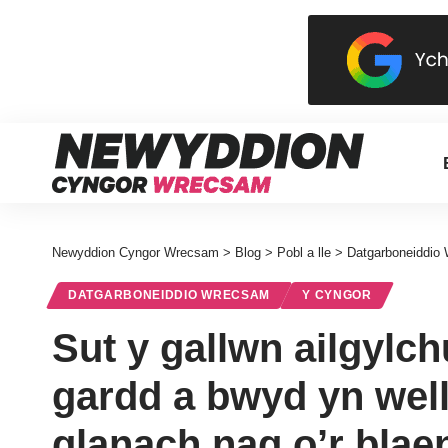
Newyddion Cyngor Wrecsam
>
Blog
>
Pobl a lle
>
Datgarboneiddio
DATGARBONEIDDIO WRECSAM
Y CYNGOR
Sut y gallwn ailgylch
gardd a bwyd yn well
glanach nag o’r blae