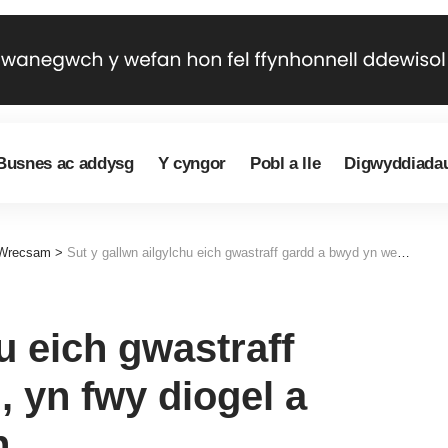
Busnes ac addysg
Y cyngor
Pobl a lle
Digwyddiada
 Wrecsam
>
Sut y gallwn ailgylchu eich gwastraff gardd a bwyd yn well, yn fwy diogel a glanach nag o’r blaen
u eich gwastraff
, yn fwy diogel a
n