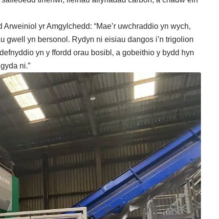
 Arweiniol yr Amgylchedd: “Mae’r uwchraddio yn wych,
u gwell yn bersonol. Rydyn ni eisiau dangos i’n trigolion
efnyddio yn y ffordd orau bosibl, a gobeithio y bydd hyn
gyda ni.”