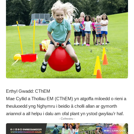
Erthyl Gwadd: CThEM
Mae Cyllid a Thollau EM (CThEM) yn atgoffa miloedd o rieni a
theuluoedd yng Nghymru i beidio â cholli allan ar gymorth
ariannol a all helpu i dalu am ofal plant yn ystod gwyliau’r haf.
- Cofrestru -