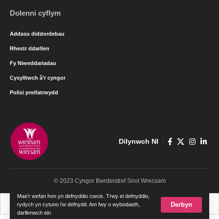
Dolenni cyflym
Addasu diddordebau
Rhestr ddarllen
Fy Niweddariadau
Cysylltwch â’r cyngor
Polisi preifatrwydd
Dilynwch NI
© 2023 Cyngor Bwrdeistref Sirol Wrecsam
Mae’r wefan hon yn defnyddio cwcis. Trwy ei defnyddio,
Cymraeg
English
Derbyn
rydych yn cytuno i’w defnydd. Am fwy o wybodaeth,
darllenwch ein