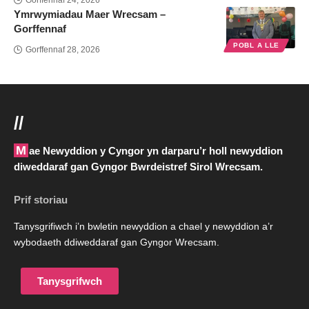
Gorffennaf 24, 2026
Ymrwymiadau Maer Wrecsam –
Gorffennaf
POBL A LLE
Gorffennaf 28, 2026
//
Mae Newyddion y Cyngor yn darparu’r holl newyddion
diweddaraf gan Gyngor Bwrdeistref Sirol Wrecsam.
Prif storiau
Tanysgrifiwch i’n bwletin newyddion a chael y newyddion a’r
wybodaeth ddiweddaraf gan Gyngor Wrecsam.
Tanysgrifwch