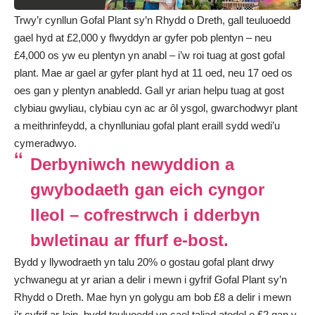
Trwy’r cynllun Gofal Plant sy’n Rhydd o Dreth, gall teuluoedd
gael hyd at £2,000 y flwyddyn ar gyfer pob plentyn – neu
£4,000 os yw eu plentyn yn anabl – i’w roi tuag at gost gofal
plant. Mae ar gael ar gyfer plant hyd at 11 oed, neu 17 oed os
oes gan y plentyn anabledd. Gall yr arian helpu tuag at gost
clybiau gwyliau, clybiau cyn ac ar ôl ysgol, gwarchodwyr plant
a meithrinfeydd, a chynlluniau gofal plant eraill sydd wedi’u
cymeradwyo.
Derbyniwch newyddion a
gwybodaeth gan eich cyngor
lleol – cofrestrwch i dderbyn
bwletinau ar ffurf e-bost.
Bydd y llywodraeth yn talu 20% o gostau gofal plant drwy
ychwanegu at yr arian a delir i mewn i gyfrif Gofal Plant sy’n
Rhydd o Dreth. Mae hyn yn golygu am bob £8 a delir i mewn
i’r cyfrif ar-lein, bydd teuluoedd yn cael taliad atodol o £2 gan y