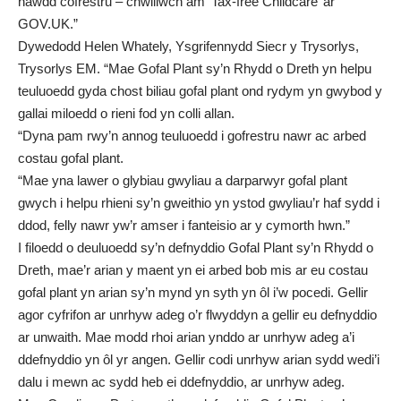
hawdd cofrestru – chwiliwch am ‘Tax-free Childcare’ ar
GOV.UK.”
Dywedodd Helen Whately, Ysgrifennydd Siecr y Trysorlys,
Trysorlys EM. “Mae Gofal Plant sy’n Rhydd o Dreth yn helpu
teuluoedd gyda chost biliau gofal plant ond rydym yn gwybod y
gallai miloedd o rieni fod yn colli allan.
“Dyna pam rwy’n annog teuluoedd i gofrestru nawr ac arbed
costau gofal plant.
“Mae yna lawer o glybiau gwyliau a darparwyr gofal plant
gwych i helpu rhieni sy’n gweithio yn ystod gwyliau’r haf sydd i
ddod, felly nawr yw’r amser i fanteisio ar y cymorth hwn.”
I filoedd o deuluoedd sy’n defnyddio Gofal Plant sy’n Rhydd o
Dreth, mae’r arian y maent yn ei arbed bob mis ar eu costau
gofal plant yn arian sy’n mynd yn syth yn ôl i’w pocedi. Gellir
agor cyfrifon ar unrhyw adeg o’r flwyddyn a gellir eu defnyddio
ar unwaith. Mae modd rhoi arian ynddo ar unrhyw adeg a’i
ddefnyddio yn ôl yr angen. Gellir codi unrhyw arian sydd wedi’i
dalu i mewn ac sydd heb ei ddefnyddio, ar unrhyw adeg.