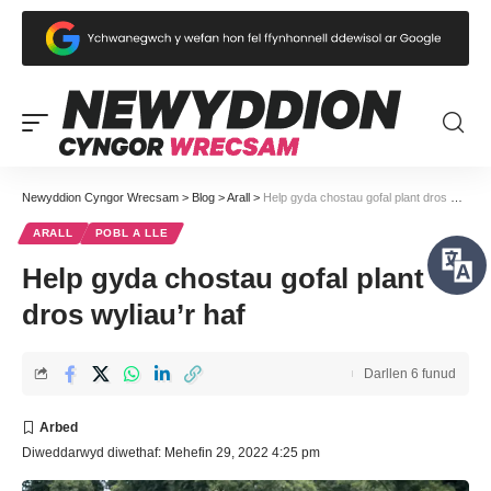
Newyddion Cyngor Wrecsam
>
Blog
>
Arall
>
Help gyda chostau gofal plant dros wyliau’r haf
ARALL
POBL A LLE
Help gyda chostau gofal plant
dros wyliau’r haf
Darllen 6 funud
Diweddarwyd diwethaf: Mehefin 29, 2022 4:25 pm