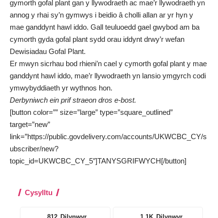
gymorth gofal plant gan y llywodraeth ac mae’r llywodraeth yn
annog y rhai sy’n gymwys i beidio â cholli allan ar yr hyn y
mae ganddynt hawl iddo. Gall teuluoedd gael gwybod am
ba
cymorth gyda gofal plant sydd orau iddynt drwy’r wefan
Dewisiadau Gofal Plant
.
Er mwyn sicrhau bod rhieni’n cael y cymorth gofal plant y mae
ganddynt hawl iddo, mae’r llywodraeth yn lansio ymgyrch codi
ymwybyddiaeth yr wythnos hon.
Derbyniwch ein prif straeon dros e-bost.
[button color=”” size=”large” type=”square_outlined”
target=”new”
link=”https://public.govdelivery.com/accounts/UKWCBC_CY/s
ubscriber/new?
topic_id=UKWCBC_CY_5″]TANYSGRIFWYCH[/button]
Cysylltu
812
Dilynwyr
1.1K
Dilynwyr