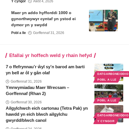
Y cyngor
Awst 4, 2026
Maer yn addo hyfforddi 1000 o
gynorthwywyr cyntaf yn ystod ei
dymor yn y swydd
Pobl a lle
Gorffennaf 31, 2026
Efallai yr hoffech weld y rhain hefyd
7 o ffefrynnau’r ŵyl sy’n barod am barti
yn bell ar ôl y gân olaf
DATGARBONEIDDI
POBL A LLE
Gorffennaf 31, 2026
Ymrwymiadau Maer Wrecsam –
Gorffennaf (Rhan 2)
POBL A LLE
Gorffennaf 30, 2026
Ailgylchwch eich cartonau (Tetra Pak) yn
hawdd yn eich blwch ailgylchu
DATGARBONEIDDI
gwyrdd/blwch canol
Y CYNGOR