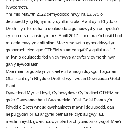
llywodraeth.
Ym mis Mawrth 2022 defnyddiodd mwy na 13,575 o
deuluoedd yng Nghymru y cynllun Gofal Plant sy’n Rhydd o
Dreth – y nifer uchaf o deuluoedd a gofnodwyd yn defnyddio’r
cynllun ers ei lansio ym mis Ebrill 2017 – ond mae’n bosibl bod
miloedd mwy yn colli allan. Mae ymchwil a gyhoeddwyd yn
gynharach eleni gan CThEM yn amcangyfrif y gallai tua 1.3
miliwn o deuluoedd fod yn gymwys ar gyfer y cymorth hwn
gan y llywodraeth.
Mae rhieni a gofalwyr yn cael eu hannog i ddysgu rhagor am
Ofal Plant sy’n Rhydd o Dreth drwy’r
wefan Dewisiadau Gofal
Plant.
Dywedodd Myrtle Lloyd, Cyfarwyddwr Cyffredinol CThEM ar
gyfer Gwasanaethau i Gwsmeriaid, “Gall Gofal Plant sy’n
Rhydd o Dreth wneud gwahaniaeth mawr i deuluoedd, gan
helpu gyda’r biliau ar gyfer pethau fel clybiau gwyliau,
meithrinfeydd, gwarchodwyr plant a chlybiau ar ôl ysgol. Mae’n