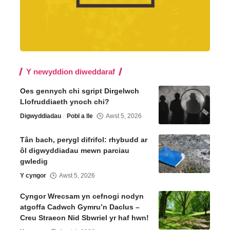
Y newyddion diweddaraf
Oes gennych chi sgript Dirgelwch
Llofruddiaeth ynoch chi?
Digwyddiadau
Pobl a lle
Awst 5, 2026
Tân bach, perygl difrifol: rhybudd ar
ôl digwyddiadau mewn parciau
gwledig
Y cyngor
Awst 5, 2026
Cyngor Wrecsam yn cefnogi nodyn
atgoffa Cadwch Gymru’n Daclus –
Creu Straeon Nid Sbwriel yr haf hwn!