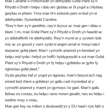
Mae Caroline o Portsmouth yn defnyddio Gofal Plant sy’n
Rhydd o Dreth i helpu i dalu am glybiau ar ôl ysgol a chlybiau
gwyliau ei phlant. Yma mae hi’n esbonio pam ei bod yn ei
ddefnyddio. Dywedodd Caroline:
“Rwy’n fam sy’n gweithio, rwy’n brysur ac mae gen i ddau o
blant. I mi, mae Gofal Plant sy’n Rhydd o Dreth yn hawdd ac
yn ddidrafferth i’w ddefnyddio. Rwy’n mynd ar y system bob
mis ac yn gosod y swm sydd ei angen arnaf er mwyn talu’r
darparwr gofal plant. Mae’r cymorth ariannol yn bendant yn
helpu ond rydw i hefyd yn hoffi’r hyblygrwydd a sut mae Gofal
Plant sy’n Rhydd o Dreth yn fy helpu i gyllidebu ar gyfer fy
nghostau gofal plant.”
Gyda gwyliau haf yr ysgol yn agosáu, mae’n bwysicach nag
erioed bod rhieni a gofalwyr yn gallu cael mynediad at y
cymorth ariannol y maent yn gymwys i’w gael. Mae’n gallu
lleihau eu costau, eu helpu i aros mewn gwaith, neu eu helpu i
weithio mwy o oriau.
Mae gan fwy na miliwn o deuluoedd yn y DU hawl i ryw fath o