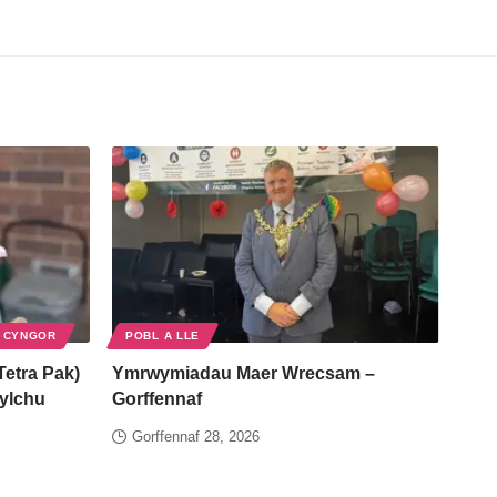
 CYNGOR
POBL A LLE
Tetra Pak)
Ymrwymiadau Maer Wrecsam –
gylchu
Gorffennaf
Gorffennaf 28, 2026