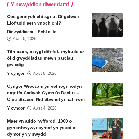
Y newyddion diweddaraf
Oes gennych chi sgript Dirgelwch
Llofruddiaeth ynoch chi?
Digwyddiadau
Pobl a lle
Awst 5, 2026
Tân bach, perygl difrifol: rhybudd ar
ôl digwyddiadau mewn parciau
gwledig
Y cyngor
Awst 5, 2026
Cyngor Wrecsam yn cefnogi nodyn
atgoffa Cadwch Gymru’n Daclus –
Creu Straeon Nid Sbwriel yr haf hwn!
Y cyngor
Awst 4, 2026
Maer yn addo hyfforddi 1000 o
gynorthwywyr cyntaf yn ystod ei
dymor yn y swydd