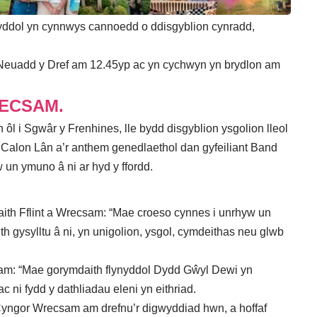
yddol yn cynnwys cannoedd o ddisgyblion cynradd,
i Neuadd y Dref am 12.45yp ac yn cychwyn yn brydlon am
RECSAM.
ôl i Sgwâr y Frenhines, lle bydd disgyblion ysgolion lleol
Calon Lân a’r anthem genedlaethol dan gyfeiliant Band
un ymuno â ni ar hyd y ffordd.
aith Fflint a Wrecsam: “Mae croeso cynnes i unrhyw un
h gysylltu â ni, yn unigolion, ysgol, cymdeithas neu glwb
am: “Mae gorymdaith flynyddol Dydd Gŵyl Dewi yn
ni fydd y dathliadau eleni yn eithriad.
 Cyngor Wrecsam am drefnu’r digwyddiad hwn, a hoffaf