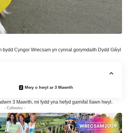
sam bydd Cyngor Wrecsam yn cynnal gorymdaith Dydd Gŵyl
Mwy o hwyl ar 3 Mawrth
adwrn 3 Mawrth, mi fydd yna hefyd garnifal llawn hwyl.
- Cofrestru -