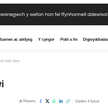
Busnes ac addysg
Y cyngor
Pobl a lle
Digwyddiada
dd Gŵyl Dewi
i
Rhannu
Darllen 4 funud