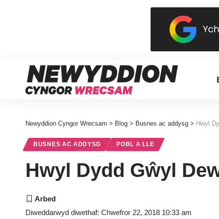
Newyddion Cyngor Wrecsam
>
Blog
>
Busnes ac addysg
>
Hwyl Dy
BUSNES AC ADDYSG
POBL A LLE
Hwyl Dydd Gŵyl Dew
Diweddarwyd diwethaf: Chwefror 22, 2018 10:33 am