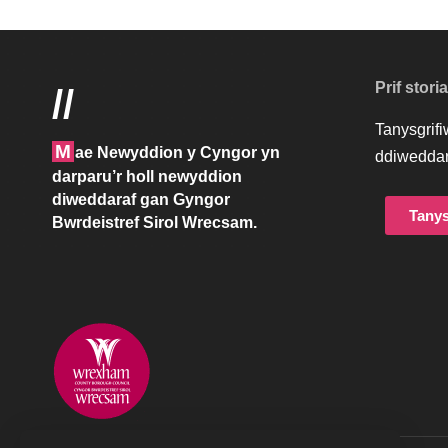
Prif stori
//
Tanysgrif
M
ae Newyddion y Cyngor yn
ddiweddar
darparu’r holl newyddion
diweddaraf gan Gyngor
Tanys
Bwrdeistref Sirol Wrecsam.