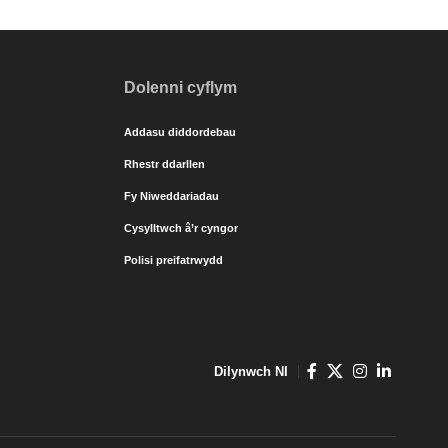
Dolenni cyflym
Addasu diddordebau
Rhestr ddarllen
Fy Niweddariadau
Cysylltwch â’r cyngor
Polisi preifatrwydd
Dilynwch NI