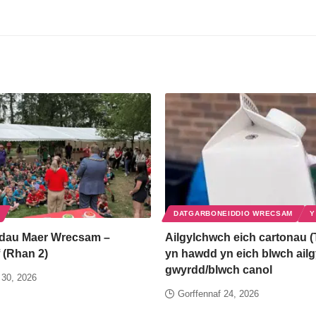
DATGARBONEIDDIO WRECSAM
Y
dau Maer Wrecsam –
Ailgylchwch eich cartonau (
 (Rhan 2)
yn hawdd yn eich blwch ail
gwyrdd/blwch canol
 30, 2026
Gorffennaf 24, 2026