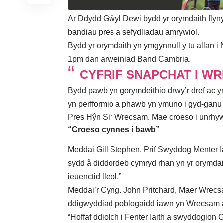
Ar Ddydd Gŵyl Dewi bydd yr orymdaith flyn
bandiau pres a sefydliadau amrywiol.
Bydd yr orymdaith yn ymgynnull y tu allan 
1pm dan arweiniad Band Cambria.
CYFRIF SNAPCHAT I W
Bydd pawb yn gorymdeithio drwy’r dref ac yn 
yn perfformio a phawb yn ymuno i gyd-ganu 
Pres Hŷn Sir Wrecsam. Mae croeso i unrhyw 
“Croeso cynnes i bawb”
Meddai Gill Stephen, Prif Swyddog Menter I
sydd â diddordeb cymryd rhan yn yr orymdait
ieuenctid lleol.”
Meddai’r Cyng. John Pritchard, Maer Wrecs
ddigwyddiad poblogaidd iawn yn Wrecsam ac 
“Hoffaf ddiolch i Fenter Iaith a swyddogion