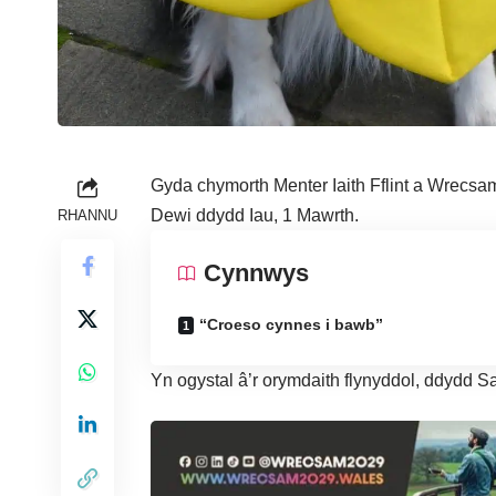
Gyda chymorth Menter Iaith Fflint a Wrec
Dewi ddydd Iau, 1 Mawrth.
RHANNU
Cynnwys
“Croeso cynnes i bawb”
Yn ogystal â’r orymdaith flynyddol, ddydd S