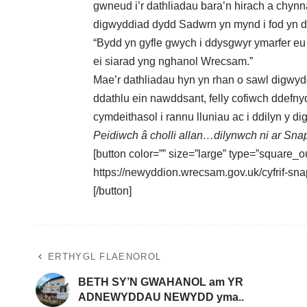
gwneud i’r dathliadau bara’n hirach a chyn
digwyddiad dydd Sadwrn yn mynd i fod yn dd
“Bydd yn gyfle gwych i ddysgwyr ymarfer 
ei siarad yng nghanol Wrecsam.”
Mae’r dathliadau hyn yn rhan o sawl digwydd
ddathlu ein nawddsant, felly cofiwch ddef
cymdeithasol i rannu lluniau ac i ddilyn y d
Peidiwch â cholli allan…
dilynwch ni ar Sna
[button color=”” size=”large” type=”square_ou
https://newyddion.wrecsam.gov.uk/cyfrif
[/button]
ERTHYGL FLAENOROL
BETH SY’N GWAHANOL am YR
ADNEWYDDAU NEWYDD yma..