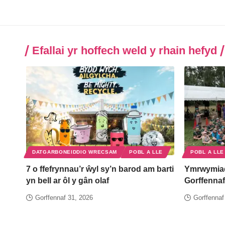
Efallai yr hoffech weld y rhain hefyd
DATGARBONEIDDIO WRECSAM
POBL A LLE
POBL A LLE
7 o ffefrynnau’r ŵyl sy’n barod am barti
Ymrwymia
yn bell ar ôl y gân olaf
Gorffennaf
Gorffennaf 31, 2026
Gorffennaf