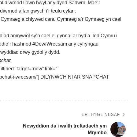
nal diwrnod llawn hwyl ar y dydd Sadwrn. Mae’r
iwrnod allan gwych i’r teulu cyfan.
eu Cymraeg a chlywed canu Cymraeg a’r Gymraeg yn cael
iad amrywiol sy’n cael ei gynnal ar hyd a lled Cymru i
nyddio’r hashnod #DewiWrecsam ar y cyfryngau
igwyddiad drwy gydol y dydd.
pchat
.
tlined” target=”new” link=”
-snapchat-i-wrecsam/”] DILYNWCH NI AR SNAPCHAT
ERTHYGL NESAF
Newyddion da i waith treftadaeth ym
Mrymbo