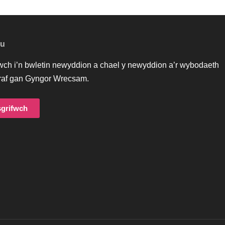
au
iwch i’n bwletin newyddion a chael y newyddion a’r wybodaeth
af gan Gyngor Wrecsam.
grifwch