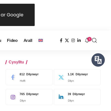
3
u
Fideo
Arall
Cysylltu
812
Dilynwyr
1.1K
Dilynwyr
Hoffi
Dilyn
765
Dilynwyr
39
Dilynwyr
Dilyn
Dilyn