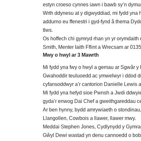
estyn croeso cynnes iawn i bawb sy’n dymu
Wrth ddynesu at y digwyddiad, mi fydd yna h
addurno eu ffenestri i gyd-fynd â thema Dyd
tlws.
Os hoffech chi gymryd rhan yn yr orymdaith 
Smith, Menter Iaith Fflint a Wrecsam ar 0
Mwy o hwyl ar 3 Mawrth
Mi fydd yna fwy o hwyl a gemau ar Sgwâr y
Gwahoddir teuluoedd ac ymwelwyr i ddod dr
cyfansoddwyr a’r cantorion Danielle Lewis 
Mi fydd yna hefyd sioe Pwnsh a Jwdi ddwyi
gyda’r enwog Dai Chef a gweithgareddau cel
Ar ben hynny, bydd amrywiaeth o stondinau
Llangollen, Cowbois a llawer, llawer mwy.
Meddai Stephen Jones, Cydlynydd y Gymra
Gŵyl Dewi wastad yn denu cannoedd o bobl 