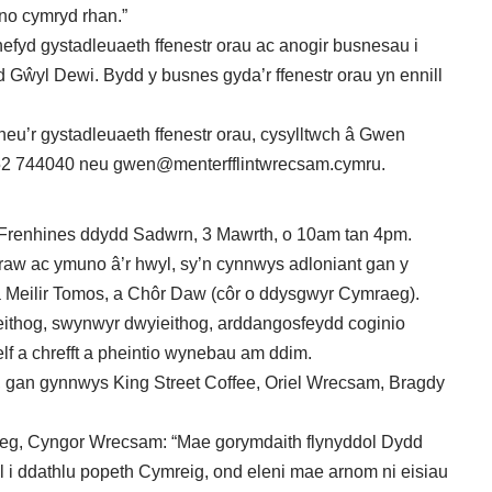
no cymryd rhan.”
efyd gystadleuaeth ffenestr orau ac anogir busnesau i
d Gŵyl Dewi. Bydd y busnes gyda’r ffenestr orau yn ennill
neu’r gystadleuaeth ffenestr orau, cysylltwch â Gwen
1352 744040 neu gwen@menterfflintwrecsam.cymru.
 Frenhines ddydd Sadwrn, 3 Mawrth, o 10am tan 4pm.
aw ac ymuno â’r hwyl, sy’n cynnwys adloniant gan y
a Meilir Tomos, a Chôr Daw (côr o ddysgwyr Cymraeg).
eithog, swynwyr dwyieithog, arddangosfeydd coginio
f a chrefft a pheintio wynebau am ddim.
, gan gynnwys King Street Coffee, Oriel Wrecsam, Bragdy
eg, Cyngor Wrecsam: “Mae gorymdaith flynyddol Dydd
i ddathlu popeth Cymreig, ond eleni mae arnom ni eisiau