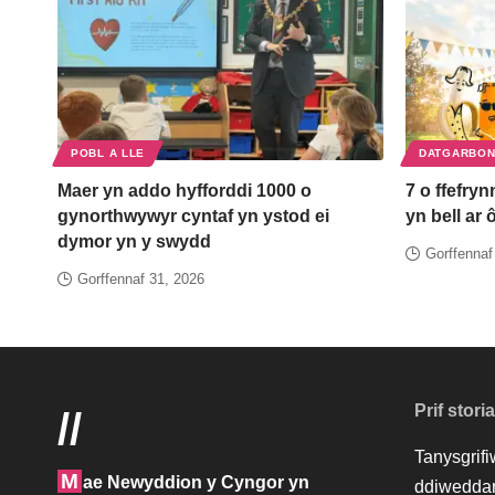
POBL A LLE
DATGARBON
Maer yn addo hyfforddi 1000 o
7 o ffefryn
gynorthwywyr cyntaf yn ystod ei
yn bell ar 
dymor yn y swydd
Gorffennaf
Gorffennaf 31, 2026
Prif stori
//
Tanysgrif
M
ae Newyddion y Cyngor yn
ddiweddar