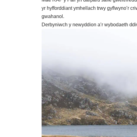
yr hyfforddiant ymhellach trwy gyflwyno’r 
gwahanol.
Derbyniwch y newyddion a’r wybodaeth ddi