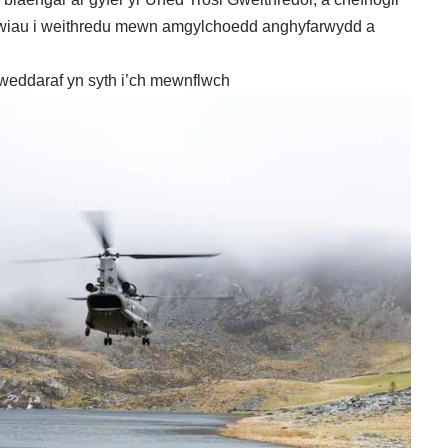
criwiau i weithredu mewn amgylchoedd anghyfarwydd a
weddaraf yn syth i’ch mewnflwch