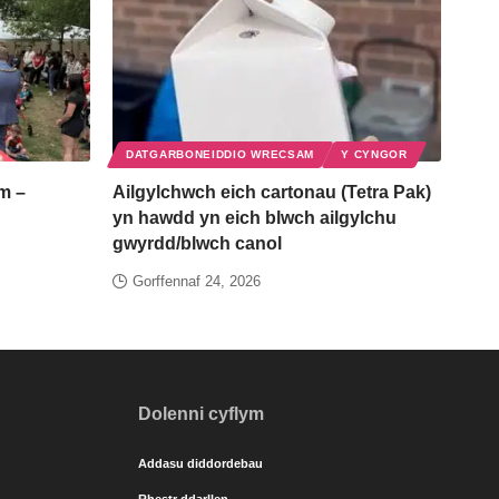
DATGARBONEIDDIO WRECSAM
Y CYNGOR
m –
Ailgylchwch eich cartonau (Tetra Pak)
yn hawdd yn eich blwch ailgylchu
gwyrdd/blwch canol
Gorffennaf 24, 2026
Dolenni cyflym
Addasu diddordebau