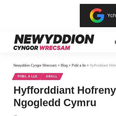
Newyddion Cyngor Wrecsam
>
Blog
>
Pobl a lle
>
Hyfforddiant Hof
POBL A LLE
ARALL
Hyfforddiant Hofren
Ngogledd Cymru