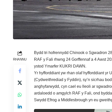
Bydd tri hofrennydd Chinook o Sgwadron 28
RAF y Fali rhwng 24 Gorffennaf a 4 Awst 20
RHANNU
ystod Ymarfer KUKRI DAWN.
Yr hyfforddiant yw rhan olaf hyfforddiant y
(Cydweithrediad y Fyddin), sy’n sicrhau bo
anghyfarwydd, cyn cael eu lleoli ar sgwadr
ardaloedd o amgylch RAF y Fali, ond byddan
Swydd Efrog a Middlesbrough yn eu gweit