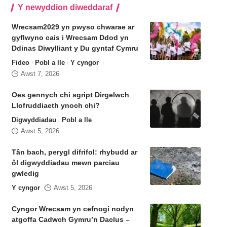
Y newyddion diweddaraf
Wrecsam2029 yn pwyso chwarae ar
gyflwyno cais i Wrecsam Ddod yn
Ddinas Diwylliant y Du gyntaf Cymru
Fideo
Pobl a lle
Y cyngor
Awst 7, 2026
Oes gennych chi sgript Dirgelwch
Llofruddiaeth ynoch chi?
Digwyddiadau
Pobl a lle
Awst 5, 2026
Tân bach, perygl difrifol: rhybudd ar
ôl digwyddiadau mewn parciau
gwledig
Y cyngor
Awst 5, 2026
Cyngor Wrecsam yn cefnogi nodyn
atgoffa Cadwch Gymru’n Daclus –