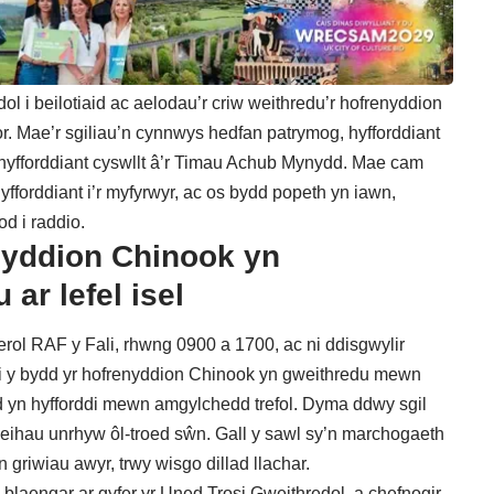
ol i beilotiaid ac aelodau’r criw weithredu’r hofrenyddion
. Mae’r sgiliau’n cynnwys hedfan patrymog, hyfforddiant
 hyfforddiant cyswllt â’r Timau Achub Mynydd. Mae cam
fforddiant i’r myfyrwyr, ac os bydd popeth yn iawn,
d i raddio.
enyddion Chinook yn
ar lefel isel
erol RAF y Fali, rhwng 0900 a 1700, ac ni ddisgwylir
lai y bydd yr hofrenyddion Chinook yn gweithredu mewn
fyd yn hyfforddi mewn amgylchedd trefol. Dyma ddwy sgil
 leihau unrhyw ôl-troed sŵn. Gall y sawl sy’n marchogaeth
 griwiau awyr, trwy wisgo dillad llachar.
blaengar ar gyfer yr Uned Trosi Gweithredol, a chefnogir