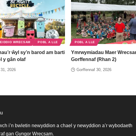
EIDDIO WRECSAM
POBL A LLE
POBL A LLE
nau’r ŵyl sy’n barod am barti
Ymrwymiadau Maer Wrecsa
ôl y gân olaf
Gorffennaf (Rhan 2)
 31, 2026
Gorffennaf 30, 2026
au
iwch i’n bwletin newyddion a chael y newyddion a’r wybodaeth
af gan Gyngor Wrecsam.