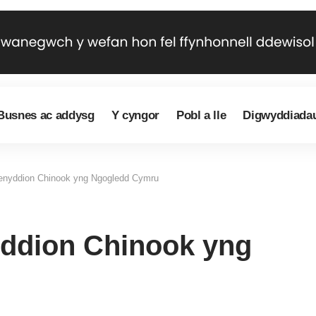
Busnes ac addysg
Y cyngor
Pobl a lle
Digwyddiada
renyddion Chinook yng Ngogledd Cymru
yddion Chinook yng