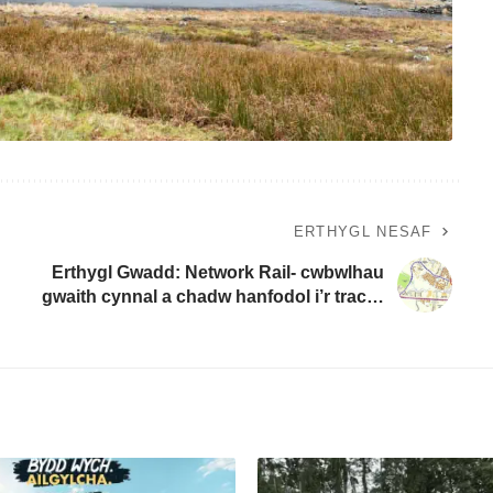
ERTHYGL NESAF
Erthygl Gwadd: Network Rail- cwbwlhau
gwaith cynnal a chadw hanfodol i’r trac…