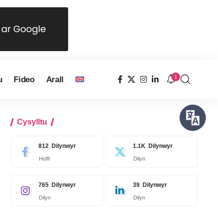
1
u
Fideo
Arall
Cysylltu
812
Dilynwyr
1.1K
Dilynwyr
Hoffi
Dilyn
765
Dilynwyr
39
Dilynwyr
Dilyn
Dilyn