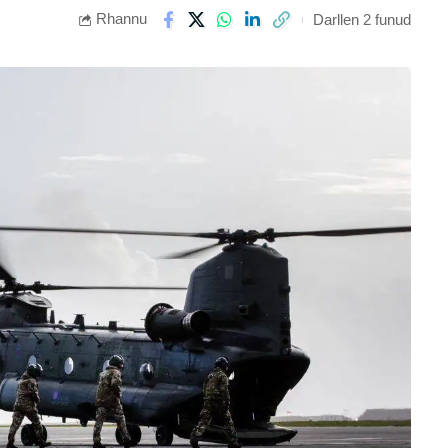
Rhannu
Darllen 2 funud