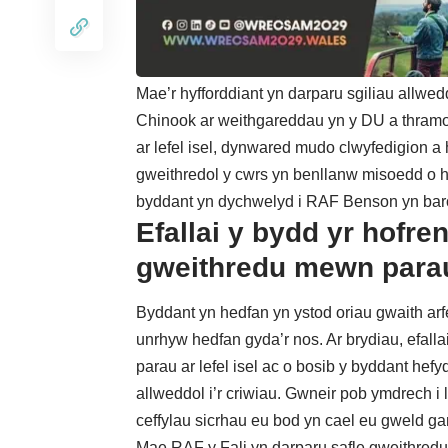
Mae’r hyfforddiant yn darparu sgiliau allwedd
Chinook ar weithgareddau yn y DU a thramor
ar lefel isel, dynwared mudo clwyfedigion a
gweithredol y cwrs yn benllanw misoedd o hy
byddant yn dychwelyd i RAF Benson yn baro
Efallai y bydd yr hofr
gweithredu mewn parau 
Byddant yn hedfan yn ystod oriau gwaith arf
unrhyw hedfan gyda’r nos. Ar brydiau, efal
parau ar lefel isel ac o bosib y byddant he
allweddol i’r criwiau. Gwneir pob ymdrech i
ceffylau sicrhau eu bod yn cael eu gweld gan
Mae RAF y Fali yn darparu safle gweithredu 