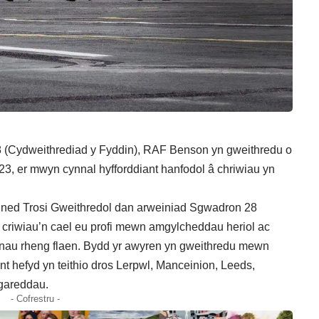
 (Cydweithrediad y Fyddin), RAF Benson yn gweithredu o
23, er mwyn cynnal hyfforddiant hanfodol â chriwiau yn
r Uned Trosi Gweithredol dan arweiniad Sgwadron 28
d criwiau’n cael eu profi mewn amgylcheddau heriol ac
onau rheng flaen. Bydd yr awyren yn gweithredu mewn
t hefyd yn teithio dros Lerpwl, Manceinion, Leeds,
hgareddau.
- Cofrestru -