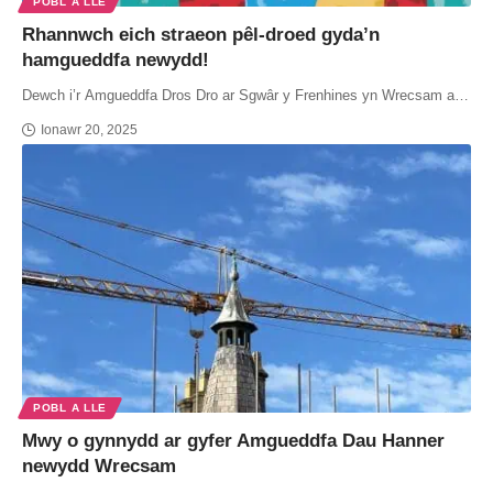
POBL A LLE
Rhannwch eich straeon pêl-droed gyda’n
hamgueddfa newydd!
Dewch i’r Amgueddfa Dros Dro ar Sgwâr y Frenhines yn Wrecsam a…
Ionawr 20, 2025
POBL A LLE
Mwy o gynnydd ar gyfer Amgueddfa Dau Hanner
newydd Wrecsam