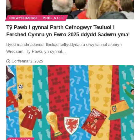
DIGWYDDIADAU
POBL A LLE
Tŷ Pawb i gynnal Parth Cefnogwyr Teuluol i
Ferched Cymru yn Ewro 2025 ddydd Sadwrn yma!
Bydd marchnadoedd, lleoliad celfyddydau a diwylliannol arobryn
Wrecsam, Tŷ Pawb, yn cynnal…
Gorffennaf 2, 2025