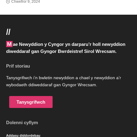
Chwefror 9, 2024
//
Mae Newyddion y Cyngor yn darparu’r holl newyddion
diweddaraf gan Gyngor Bwrdeistref Sirol Wrecsam.
Prif storiau
Tanysgrifiwch i’n bwletin newyddion a chael y newyddion a’r
wybodaeth ddiweddaraf gan Gyngor Wrecsam.
Tanysgrifwch
Dolenni cyflym
Addasu diddordebau