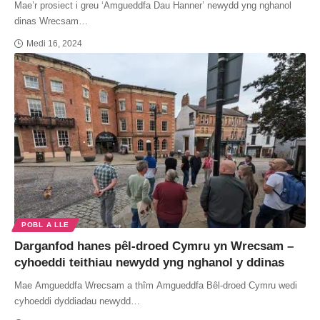
Mae’r prosiect i greu ‘Amgueddfa Dau Hanner’ newydd yng nghanol
dinas Wrecsam…
Medi 16, 2024
POBL A LLE
Darganfod hanes pêl-droed Cymru yn Wrecsam –
cyhoeddi teithiau newydd yng nghanol y ddinas
Mae Amgueddfa Wrecsam a thîm Amgueddfa Bêl-droed Cymru wedi
cyhoeddi dyddiadau newydd…