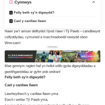
Cynnwys
Felly beth sy’n digwydd?
Cael y canllaw llawn
Nawr yw’r amser delfrydol i fynd i lawr i Tŷ Pawb – canolbwynt
celfyddydau, cymuned a marchnadoedd newydd sbon
Wrecsam!
- Cofrestru -
Mae gennym raglen haf yn hollol orlifo gyda digwyddiadau a
gweithgareddau ar gyfer pob oedran!
Felly beth sy’n digwydd?
Cael y canllaw llawn
Lawrlwythwch y canllaw llawn yma
Ewch i wefan Tŷ Pawb
yma.