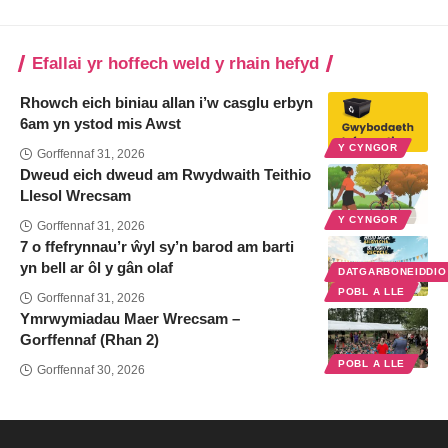
Efallai yr hoffech weld y rhain hefyd
Rhowch eich biniau allan i’w casglu erbyn
6am yn ystod mis Awst
Y CYNGOR
Gorffennaf 31, 2026
Dweud eich dweud am Rwydwaith Teithio
Llesol Wrecsam
Y CYNGOR
Gorffennaf 31, 2026
7 o ffefrynnau’r ŵyl sy’n barod am barti
yn bell ar ôl y gân olaf
DATGARBONEIDDI
POBL A LLE
Gorffennaf 31, 2026
Ymrwymiadau Maer Wrecsam –
Gorffennaf (Rhan 2)
POBL A LLE
Gorffennaf 30, 2026