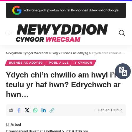
Newyddion Cyngor Wrecsam
>
Blog
>
Busnes ac addysg
>
Ydych chi’n chwilio am hwyl i’r teulu yr haf hwn? Edrychwch ar hwn…
BUSNES AC ADDYSG
POBL A LLE
Y CYNGOR
Ydych chi’n chwilio am hwyl i’r
teulu yr haf hwn? Edrychwch ar
hwn…
Darllen 1 funud
Diweddarwyd diwethaf: Gorffennaf 5, 2019 3:06 pm