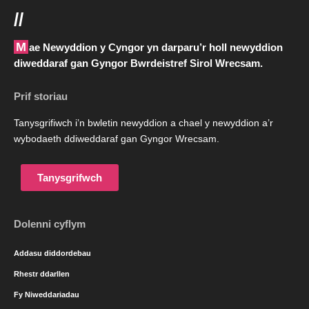
//
Mae Newyddion y Cyngor yn darparu’r holl newyddion
diweddaraf gan Gyngor Bwrdeistref Sirol Wrecsam.
Prif storiau
Tanysgrifiwch i’n bwletin newyddion a chael y newyddion a’r
wybodaeth ddiweddaraf gan Gyngor Wrecsam.
Tanysgrifwch
Dolenni cyflym
Addasu diddordebau
Rhestr ddarllen
Fy Niweddariadau