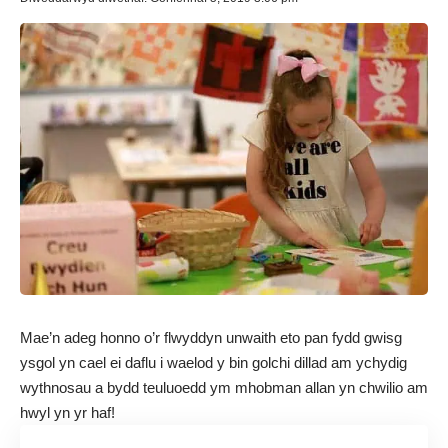
Mae’n adeg honno o’r flwyddyn unwaith eto pan fydd gwisg
ysgol yn cael ei daflu i waelod y bin golchi dillad am ychydig
wythnosau a bydd teuluoedd ym mhobman allan yn chwilio am
hwyl yn yr haf!