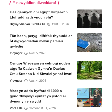
Y newyddion diweddaraf
Oes gennych chi sgript Dirgelwch
Llofruddiaeth ynoch chi?
Digwyddiadau
Pobl a lle
Awst 5, 2026
Tân bach, perygl difrifol: rhybudd ar
ôl digwyddiadau mewn parciau
gwledig
Y cyngor
Awst 5, 2026
Cyngor Wrecsam yn cefnogi nodyn
atgoffa Cadwch Gymru’n Daclus –
Creu Straeon Nid Sbwriel yr haf hwn!
Y cyngor
Awst 4, 2026
Maer yn addo hyfforddi 1000 o
gynorthwywyr cyntaf yn ystod ei
dymor yn y swydd
Pobl a lle
Gorffennaf 31, 2026