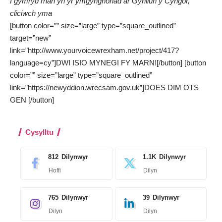
I gymryd rhan yn yr ymgynghoriad ar Gynllun y Cyngor,
cliciwch yma
[button color=”” size=”large” type=”square_outlined”
target=”new”
link=”http://www.yourvoicewrexham.net/project/417?
language=cy”]DWI ISIO MYNEGI FY MARN![/button] [button
color=”” size=”large” type=”square_outlined”
link=”https://newyddion.wrecsam.gov.uk”]DOES DIM OTS
GEN [/button]
Cysylltu
812
Dilynwyr
1.1K
Dilynwyr
Hoffi
Dilyn
765
Dilynwyr
39
Dilynwyr
Dilyn
Dilyn