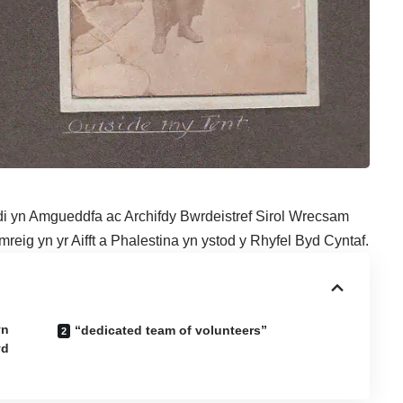
 yn Amgueddfa ac Archifdy Bwrdeistref Sirol Wrecsam
mreig yn yr Aifft a Phalestina yn ystod y Rhyfel Byd Cyntaf.
yn
“dedicated team of volunteers”
yd