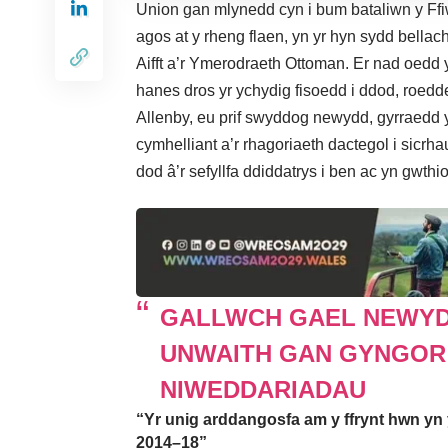
Union gan mlynedd cyn i bum bataliwn y Ffi
agos at y rheng flaen, yn yr hyn sydd bellac
Aifft a’r Ymerodraeth Ottoman. Er nad oedd
hanes dros yr ychydig fisoedd i ddod, roed
Allenby, eu prif swyddog newydd, gyrraedd 
cymhelliant a’r rhagoriaeth dactegol i sicrh
dod â’r sefyllfa ddiddatrys i ben ac yn gwth
GALLWCH GAEL NEWYD
UNWAITH GAN GYNGOR
NIWEDDARIADAU
“Yr unig arddangosfa am y ffrynt hwn yn 
2014–18”