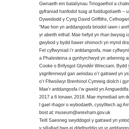
Gwnaeth ein bataliynau Tiriogaethol a chat
gyfraniad hanfodol tuag at fuddugoliaeth – u
Dywedodd y Cyng David Griffiths, Cefnogwr 
“Mae hon yn arddangosfa briodol iawn i anrh
yr aberth eithaf. Mae hefyd yn rhan bwysig 
gwybod y bydd llawer ohonoch yn mynd draw
Fel cyflwyniad i’r arddangosfa, mae cyflwyni
a Phalesteina a gynhyrchwyd yn arbennig a
Cooke o Brifysgol Glyndŵr Wrecsam. Bydd 
ysgrifennwyd gan aelodau o’r gatrawd yn ys
o’r Ffiwsilwyr Brenhinol Cymreig diolch i g
Mae’r arddangosfa i’w gweld yn Amgueddfa 
2017 a 6 Ionawr, 2018. Mae mynediad am d
I gael rhagor o wybodaeth, cysylltwch ag
bost at: museum@wrexham.gov.uk
Teitl Saesneg swyddogol y gatrawd yn ystod 
y sillafiad hwn ei ddefnyddio yn yr arddang