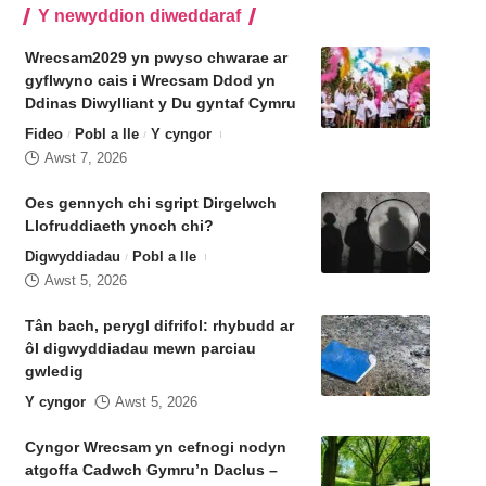
Y newyddion diweddaraf
Wrecsam2029 yn pwyso chwarae ar
gyflwyno cais i Wrecsam Ddod yn
Ddinas Diwylliant y Du gyntaf Cymru
Fideo
Pobl a lle
Y cyngor
Awst 7, 2026
Oes gennych chi sgript Dirgelwch
Llofruddiaeth ynoch chi?
Digwyddiadau
Pobl a lle
Awst 5, 2026
Tân bach, perygl difrifol: rhybudd ar
ôl digwyddiadau mewn parciau
gwledig
Y cyngor
Awst 5, 2026
Cyngor Wrecsam yn cefnogi nodyn
atgoffa Cadwch Gymru’n Daclus –