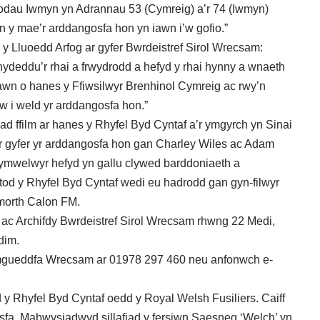
rodau Iwmyn yn Adrannau 53 (Cymreig) a’r 74 (Iwmyn)
n y mae’r arddangosfa hon yn iawn i’w gofio.”
y Lluoedd Arfog ar gyfer Bwrdeistref Sirol Wrecsam:
ydeddu’r rhai a frwydrodd a hefyd y rhai hynny a wnaeth
iawn o hanes y Ffiwsilwyr Brenhinol Cymreig ac rwy’n
 i weld yr arddangosfa hon.”
ad ffilm ar hanes y Rhyfel Byd Cyntaf a’r ymgyrch yn Sinai
r gyfer yr arddangosfa hon gan Charley Wiles ac Adam
ymwelwyr hefyd yn gallu clywed barddoniaeth a
tod y Rhyfel Byd Cyntaf wedi eu hadrodd gan gyn-filwyr
ymorth Calon FM.
ac Archifdy Bwrdeistref Sirol Wrecsam rhwng 22 Medi,
dim.
 Amgueddfa Wrecsam ar 01978 297 460 neu anfonwch e-
y Rhyfel Byd Cyntaf oedd y Royal Welsh Fusiliers. Caiff
osfa. Mabwysiadwyd sillafiad y fersiwn Saesneg ‘Welch’ yn