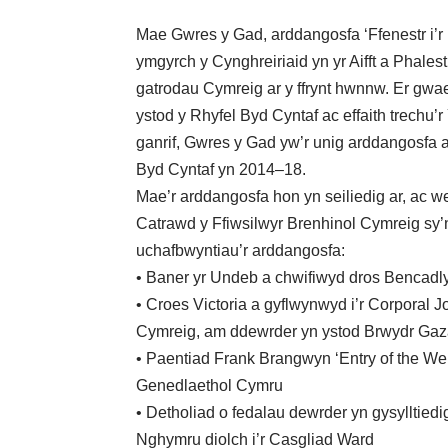
Mae Gwres y Gad, arddangosfa ‘Ffenestr i’
ymgyrch y Cynghreiriaid yn yr Aifft a Phales
gatrodau Cymreig ar y ffrynt hwnnw. Er gwa
ystod y Rhyfel Byd Cyntaf ac effaith trechu
ganrif, Gwres y Gad yw’r unig arddangosfa a
Byd Cyntaf yn 2014–18.
Mae’r arddangosfa hon yn seiliedig ar, ac w
Catrawd y Ffiwsilwyr Brenhinol Cymreig sy
uchafbwyntiau’r arddangosfa:
• Baner yr Undeb a chwifiwyd dros Bencadl
• Croes Victoria a gyflwynwyd i’r Corporal J
Cymreig, am ddewrder yn ystod Brwydr Gaz
• Paentiad Frank Brangwyn ‘Entry of the We
Genedlaethol Cymru
• Detholiad o fedalau dewrder yn gysylltied
Nghymru diolch i’r Casgliad Ward