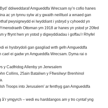
r Byd’ ddiweddaraf Amgueddfa Wrecsam sy’n cofio hanes
tina ac yn tynnu sylw at y gwaith neilltuol a wnaed gan
ethaf pwysigrwydd ei lwyddiant i ysbryd y cyhoedd yn
’r Ymerodraeth Ottoman ym 1918 ar hanes yn ystod yr 20fed
m y ffrynt hwn yn ystod y digwyddiadau i goffau’r Rhyfel
edi ei hysbrydoli gan gasgliad wrth gefn Amgueddfa
’n cael ei gadw yn Amgueddfa Wrecsam. Dyma rai o
ys y Cadfridog Allenby yn Jerwsalem
ohn Collins, 25ain Bataliwn y Ffiwsilwyr Brenhinol
a.
lsh Troops into Jerusalem’ ar fenthyg gan Amgueddfa
ig â’r ymgyrch – wedi eu harddangos am y tro cyntaf yng