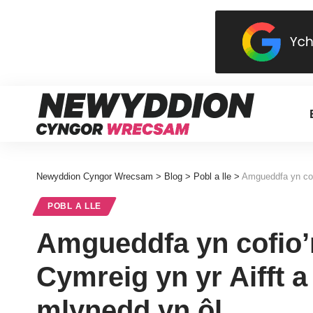
Newyddion Cyngor Wrecsam
>
Blog
>
Pobl a lle
>
Amgueddfa yn cofio
POBL A LLE
Amgueddfa yn cofio’r
Cymreig yn yr Aifft a
mlynedd yn ôl