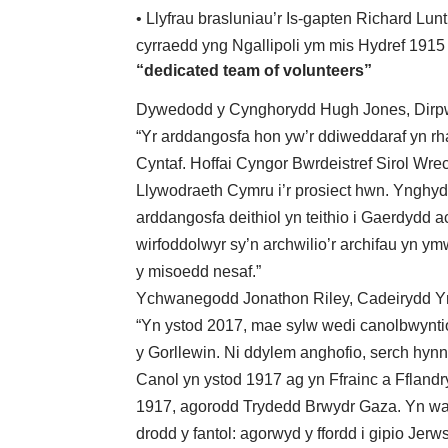
• Llyfrau brasluniau’r Is-gapten Richard L
cyrraedd yng Ngallipoli ym mis Hydref 1915 
“dedicated team of volunteers”
Dywedodd y Cynghorydd Hugh Jones, Dirpw
“Yr arddangosfa hon yw’r ddiweddaraf yn r
Cyntaf. Hoffai Cyngor Bwrdeistref Sirol Wr
Llywodraeth Cymru i’r prosiect hwn. Yngh
arddangosfa deithiol yn teithio i Gaerdydd
wirfoddolwyr sy’n archwilio’r archifau yn 
y misoedd nesaf.”
Ychwanegodd Jonathon Riley, Cadeirydd Ym
“Yn ystod 2017, mae sylw wedi canolbwynti
y Gorllewin. Ni ddylem anghofio, serch hyn
Canol yn ystod 1917 ag yn Ffrainc a Fflan
1917, agorodd Trydedd Brwydr Gaza. Yn wa
drodd y fantol: agorwyd y ffordd i gipio Jer