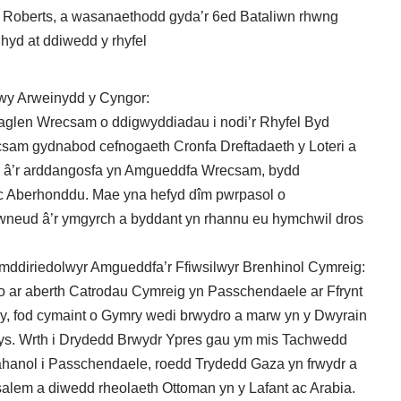
unt Roberts, a wasanaethodd gyda’r 6ed Bataliwn rhwng
hyd at ddiwedd y rhyfel
y Arweinydd y Cyngor:
haglen Wrecsam o ddigwyddiadau i nodi’r Rhyfel Byd
ecsam gydnabod cefnogaeth Cronfa Dreftadaeth y Loteri a
yd â’r arddangosfa yn Amgueddfa Wrecsam, bydd
 ac Aberhonddu. Mae yna hefyd dîm pwrpasol o
ymwneud â’r ymgyrch a byddant yn rhannu eu hymchwil dros
ddiriedolwyr Amgueddfa’r Ffiwsilwyr Brenhinol Cymreig:
o ar aberth Catrodau Cymreig yn Passchendaele ar Ffrynt
ny, fod cymaint o Gymry wedi brwydro a marw yn y Dwyrain
drys. Wrth i Drydedd Brwydr Ypres gau ym mis Tachwedd
hanol i Passchendaele, roedd Trydedd Gaza yn frwydr a
wsalem a diwedd rheolaeth Ottoman yn y Lafant ac Arabia.