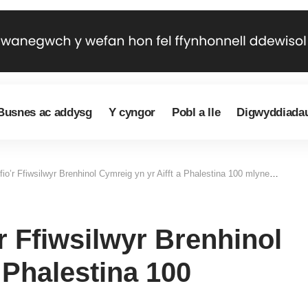
Busnes ac addysg
Y cyngor
Pobl a lle
Digwyddiada
’r Ffiwsilwyr Brenhinol Cymreig yn yr Aifft a Phalestina 100 mlynedd yn ôl
 Ffiwsilwyr Brenhinol
 Phalestina 100