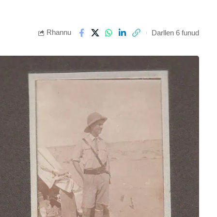
Rhannu
Darllen 6 funud