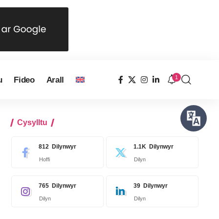
1
u
Fideo
Arall
Cysylltu
812
Dilynwyr
1.1K
Dilynwyr
Hoffi
Dilyn
765
Dilynwyr
39
Dilynwyr
Dilyn
Dilyn