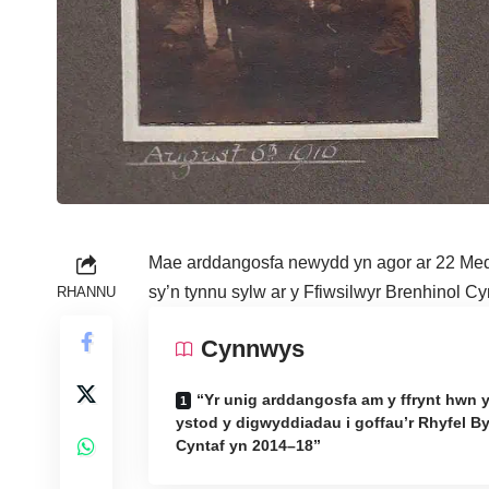
Mae arddangosfa newydd yn agor ar 22 Medi
sy’n tynnu sylw ar y Ffiwsilwyr Brenhinol Cy
RHANNU
Cynnwys
“Yr unig arddangosfa am y ffrynt hwn 
ystod y digwyddiadau i goffau’r Rhyfel B
Cyntaf yn 2014–18”