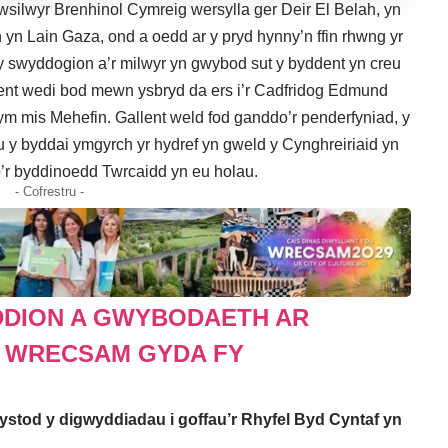
wsilwyr Brenhinol Cymreig wersylla ger Deir El Belah, yn
h yn Lain Gaza, ond a oedd ar y pryd hynny’n ffin rhwng yr
 y swyddogion a’r milwyr yn gwybod sut y byddent yn creu
dent wedi bod mewn ysbryd da ers i’r Cadfridog Edmund
ym mis Mehefin. Gallent weld fod ganddo’r penderfyniad, y
au y byddai ymgyrch yr hydref yn gweld y Cynghreiriaid yn
io’r byddinoedd Twrcaidd yn eu holau.
- Cofrestru -
DION A GWYBODAETH AR
 WRECSAM GYDA FY
ystod y digwyddiadau i goffau’r Rhyfel Byd Cyntaf yn