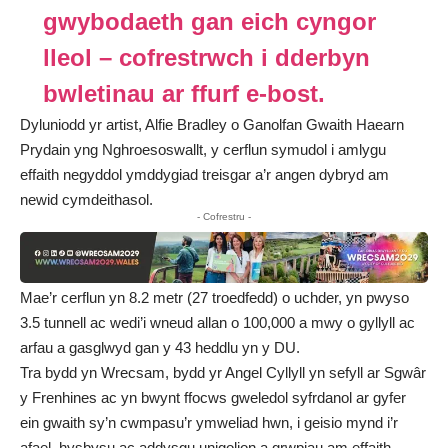
gwybodaeth gan eich cyngor
lleol – cofrestrwch i dderbyn
bwletinau ar ffurf e-bost.
Dyluniodd yr artist, Alfie Bradley o Ganolfan Gwaith Haearn
Prydain yng Nghroesoswallt, y cerflun symudol i amlygu
effaith negyddol ymddygiad treisgar a’r angen dybryd am
newid cymdeithasol.
- Cofrestru -
Mae’r cerflun yn 8.2 metr (27 troedfedd) o uchder, yn pwyso
3.5 tunnell ac wedi’i wneud allan o 100,000 a mwy o gyllyll ac
arfau a gasglwyd gan y 43 heddlu yn y DU.
Tra bydd yn Wrecsam, bydd yr Angel Cyllyll yn sefyll ar Sgwâr
y Frenhines ac yn bwynt ffocws gweledol syfrdanol ar gyfer
ein gwaith sy’n cwmpasu’r ymweliad hwn, i geisio mynd i’r
afael, hysbysu ac addysgu unigolion a grwpiau am effaith