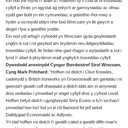
Ein nod yw mynd i’r afael â’r materion sy’n codi ar ôl troseddau
cyllyll a thrais yn ogystal ag edrych ar gamsyniadau ac ofnau
sydd gan bobl yn ein cymunedau; a gobeithio rhoi mwy o
hyder a sicrwydd iddyn nhw bod Wrecsam yn lle gwych a
diogel i fyw a gweithio ynddo.
Ein nod ydi arfogi’r cyhoedd yn Wrecsam gyda gwybodaeth
ynglŷn â sut i roi gwybod am bryderon neu ddigwyddiadau
troseddau cyllyll, lle fedan nhw gael rhagor o wybodaeth a sut i
fynd i’r afael â phryderon eraill ynghylch troseddau cyllyll.
Dywedodd arweinydd Cyngor Bwrdeistref Sirol Wrecsam,
Cyng Mark Pritchard:
“Hoffwn roi diolch i Clive Knowles,
cadeirydd y British Ironworks yn Groesoswallt am ganiatáu i ni
gwestai’r gwaith celf drawiadol a diolch iddo am ei amynedd
dros oediadau i ymweliad yr angel cyllyll dros y cyfnod covid.
Hoffwn hefyd diolch i gynghorydd Terry Evans a fu’n sicrhau’r
ymweliad hon tra’i fod yn ei rôl flaenorol fel prif aelod
Datblygiad Economaidd ac Adfywio.
Yn olaf hoffwn roi diolch i’r gwaith caled a gwaith diflin mae’n