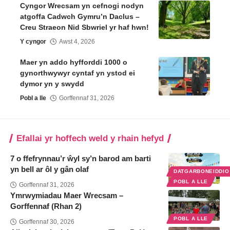
Cyngor Wrecsam yn cefnogi nodyn
atgoffa Cadwch Gymru’n Daclus –
Creu Straeon Nid Sbwriel yr haf hwn!
Y cyngor
Awst 4, 2026
Maer yn addo hyfforddi 1000 o
gynorthwywyr cyntaf yn ystod ei
dymor yn y swydd
Pobl a lle
Gorffennaf 31, 2026
Efallai yr hoffech weld y rhain hefyd
7 o ffefrynnau’r ŵyl sy’n barod am barti
yn bell ar ôl y gân olaf
DATGARBONEIDDI
POBL A LLE
Gorffennaf 31, 2026
Ymrwymiadau Maer Wrecsam –
Gorffennaf (Rhan 2)
POBL A LLE
Gorffennaf 30, 2026