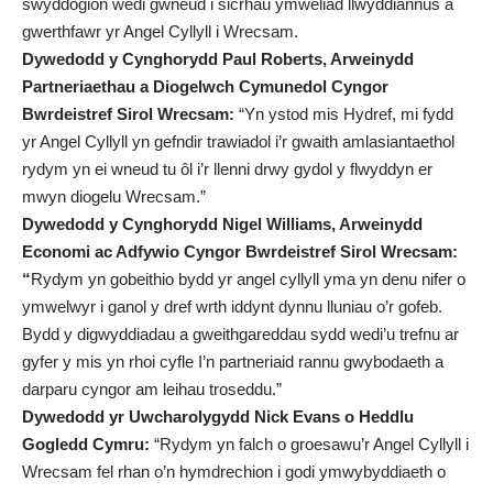
swyddogion wedi gwneud i sicrhau ymweliad llwyddiannus a
gwerthfawr yr Angel Cyllyll i Wrecsam.
Dywedodd y Cynghorydd Paul Roberts, Arweinydd
Partneriaethau a Diogelwch Cymunedol Cyngor
Bwrdeistref Sirol Wrecsam:
“Yn ystod mis Hydref, mi fydd
yr Angel Cyllyll yn gefndir trawiadol i’r gwaith amlasiantaethol
rydym yn ei wneud tu ôl i’r llenni drwy gydol y flwyddyn er
mwyn diogelu Wrecsam.”
Dywedodd y Cynghorydd Nigel Williams, Arweinydd
Economi ac Adfywio Cyngor Bwrdeistref Sirol Wrecsam:
“
Rydym yn gobeithio bydd yr angel cyllyll yma yn denu nifer o
ymwelwyr i ganol y dref wrth iddynt dynnu lluniau o’r gofeb.
Bydd y digwyddiadau a gweithgareddau sydd wedi’u trefnu ar
gyfer y mis yn rhoi cyfle I’n partneriaid rannu gwybodaeth a
darparu cyngor am leihau troseddu.”
Dywedodd yr Uwcharolygydd Nick Evans o Heddlu
Gogledd Cymru:
“Rydym yn falch o groesawu’r Angel Cyllyll i
Wrecsam fel rhan o’n hymdrechion i godi ymwybyddiaeth o