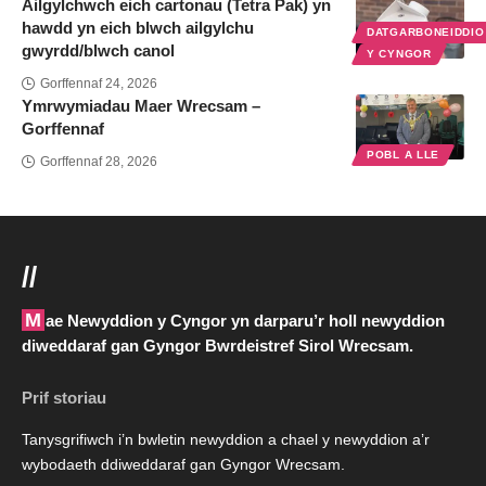
Ailgylchwch eich cartonau (Tetra Pak) yn
hawdd yn eich blwch ailgylchu
DATGARBONEIDDI
gwyrdd/blwch canol
Y CYNGOR
Gorffennaf 24, 2026
Ymrwymiadau Maer Wrecsam –
Gorffennaf
POBL A LLE
Gorffennaf 28, 2026
//
Mae Newyddion y Cyngor yn darparu’r holl newyddion
diweddaraf gan Gyngor Bwrdeistref Sirol Wrecsam.
Prif storiau
Tanysgrifiwch i’n bwletin newyddion a chael y newyddion a’r
wybodaeth ddiweddaraf gan Gyngor Wrecsam.