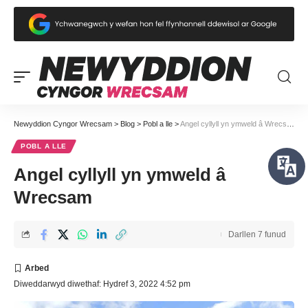
Newyddion Cyngor Wrecsam
>
Blog
>
Pobl a lle
>
Angel cyllyll yn ymweld â Wrecsam
POBL A LLE
Angel cyllyll yn ymweld â
Wrecsam
Darllen 7 funud
Diweddarwyd diwethaf: Hydref 3, 2022 4:52 pm