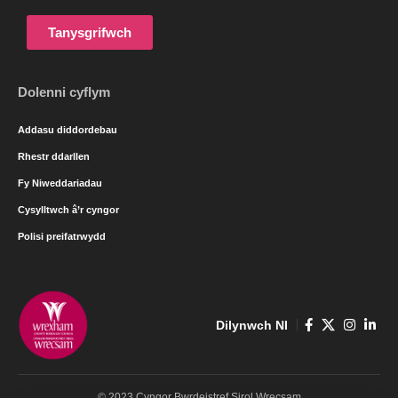
Tanysgrifwch
Dolenni cyflym
Addasu diddordebau
Rhestr ddarllen
Fy Niweddariadau
Cysylltwch â’r cyngor
Polisi preifatrwydd
Dilynwch NI
© 2023 Cyngor Bwrdeistref Sirol Wrecsam