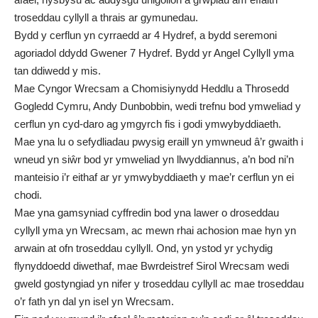
troseddau cyllyll a thrais ar gymunedau.
Bydd y cerflun yn cyrraedd ar 4 Hydref, a bydd seremoni
agoriadol ddydd Gwener 7 Hydref. Bydd yr Angel Cyllyll yma
tan ddiwedd y mis.
Mae Cyngor Wrecsam a Chomisiynydd Heddlu a Throsedd
Gogledd Cymru, Andy Dunbobbin, wedi trefnu bod ymweliad y
cerflun yn cyd-daro ag ymgyrch fis i godi ymwybyddiaeth.
Mae yna lu o sefydliadau pwysig eraill yn ymwneud â’r gwaith i
wneud yn siŵr bod yr ymweliad yn llwyddiannus, a’n bod ni’n
manteisio i’r eithaf ar yr ymwybyddiaeth y mae’r cerflun yn ei
chodi.
Mae yna gamsyniad cyffredin bod yna lawer o droseddau
cyllyll yma yn Wrecsam, ac mewn rhai achosion mae hyn yn
arwain at ofn troseddau cyllyll. Ond, yn ystod yr ychydig
flynyddoedd diwethaf, mae Bwrdeistref Sirol Wrecsam wedi
gweld gostyngiad yn nifer y troseddau cyllyll ac mae troseddau
o’r fath yn dal yn isel yn Wrecsam.