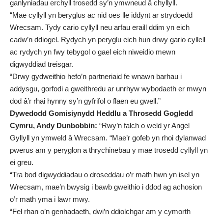
ganlyniadau erchyll trosedd sy’n ymwneud â chyllyll.
“Mae cyllyll yn beryglus ac nid oes lle iddynt ar strydoedd
Wrecsam. Tydy cario cyllyll neu arfau eraill ddim yn eich
cadw’n ddiogel. Rydych yn peryglu eich hun drwy gario cyllell
ac rydych yn fwy tebygol o gael eich niweidio mewn
digwyddiad treisgar.
“Drwy gydweithio hefo’n partneriaid fe wnawn barhau i
addysgu, gorfodi a gweithredu ar unrhyw wybodaeth er mwyn
dod â’r rhai hynny sy’n gyfrifol o flaen eu gwell.”
Dywedodd Gomisiynydd Heddlu a Throsedd Gogledd
Cymru, Andy Dunbobbin:
“Rwy’n falch o weld yr Angel
Gyllyll yn ymweld â Wrecsam. “Mae’r gofeb yn rhoi dylanwad
pwerus am y peryglon a thrychinebau y mae trosedd cyllyll yn
ei greu.
“Tra bod digwyddiadau o droseddau o’r math hwn yn isel yn
Wrecsam, mae’n bwysig i bawb gweithio i ddod ag achosion
o’r math yma i lawr mwy.
“Fel rhan o’n genhadaeth, dwi’n ddiolchgar am y cymorth