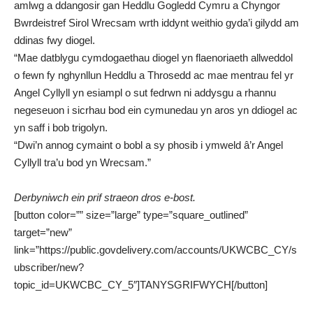
amlwg a ddangosir gan Heddlu Gogledd Cymru a Chyngor
Bwrdeistref Sirol Wrecsam wrth iddynt weithio gyda’i gilydd am
ddinas fwy diogel.
“Mae datblygu cymdogaethau diogel yn flaenoriaeth allweddol
o fewn fy nghynllun Heddlu a Throsedd ac mae mentrau fel yr
Angel Cyllyll yn esiampl o sut fedrwn ni addysgu a rhannu
negeseuon i sicrhau bod ein cymunedau yn aros yn ddiogel ac
yn saff i bob trigolyn.
“Dwi’n annog cymaint o bobl a sy phosib i ymweld â’r Angel
Cyllyll tra’u bod yn Wrecsam.”
Derbyniwch ein prif straeon dros e-bost.
[button color=”” size=”large” type=”square_outlined”
target=”new”
link=”https://public.govdelivery.com/accounts/UKWCBC_CY/s
ubscriber/new?
topic_id=UKWCBC_CY_5″]TANYSGRIFWYCH[/button]