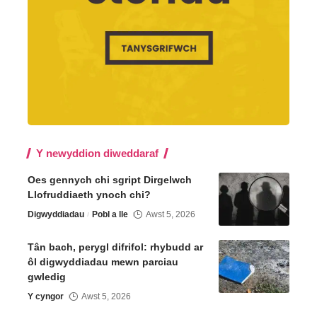
Y newyddion diweddaraf
Oes gennych chi sgript Dirgelwch
Llofruddiaeth ynoch chi?
Digwyddiadau
Pobl a lle
Awst 5, 2026
Tân bach, perygl difrifol: rhybudd ar
ôl digwyddiadau mewn parciau
gwledig
Y cyngor
Awst 5, 2026