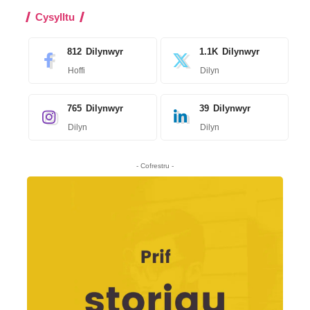
Cysylltu
812
Dilynwyr
1.1K
Dilynwyr
Hoffi
Dilyn
765
Dilynwyr
39
Dilynwyr
Dilyn
Dilyn
- Cofrestru -