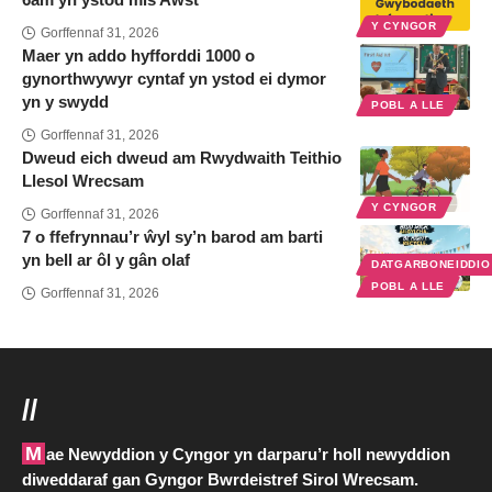
Y CYNGOR
Gorffennaf 31, 2026
Maer yn addo hyfforddi 1000 o
gynorthwywyr cyntaf yn ystod ei dymor
yn y swydd
POBL A LLE
Gorffennaf 31, 2026
Dweud eich dweud am Rwydwaith Teithio
Llesol Wrecsam
Y CYNGOR
Gorffennaf 31, 2026
7 o ffefrynnau’r ŵyl sy’n barod am barti
yn bell ar ôl y gân olaf
DATGARBONEIDDI
POBL A LLE
Gorffennaf 31, 2026
//
Mae Newyddion y Cyngor yn darparu’r holl newyddion
diweddaraf gan Gyngor Bwrdeistref Sirol Wrecsam.