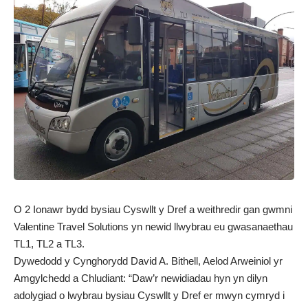
O 2 Ionawr bydd bysiau Cyswllt y Dref a weithredir gan gwmni
Valentine Travel Solutions yn newid llwybrau eu gwasanaethau
TL1, TL2 a TL3.
Dywedodd y Cynghorydd David A. Bithell, Aelod Arweiniol yr
Amgylchedd a Chludiant: “Daw’r newidiadau hyn yn dilyn
adolygiad o lwybrau bysiau Cyswllt y Dref er mwyn cymryd i