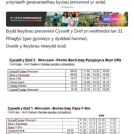
ystyriaeth gwasanaethau bysiau presennol yr ardal.
- Cofrestru -
Bydd llwybrau presennol Cyswllt y Dref yn weithredol tan 31
Rhagfyr (gan gynnwys y dyddiad hwnnw).
Gwelir y llwybrau newydd isod: