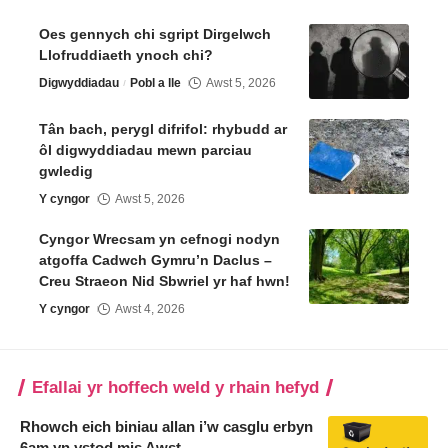
Oes gennych chi sgript Dirgelwch
Llofruddiaeth ynoch chi?
Digwyddiadau
Pobl a lle
Awst 5, 2026
Tân bach, perygl difrifol: rhybudd ar
ôl digwyddiadau mewn parciau
gwledig
Y cyngor
Awst 5, 2026
Cyngor Wrecsam yn cefnogi nodyn
atgoffa Cadwch Gymru’n Daclus –
Creu Straeon Nid Sbwriel yr haf hwn!
Y cyngor
Awst 4, 2026
Efallai yr hoffech weld y rhain hefyd
Rhowch eich biniau allan i’w casglu erbyn
6am yn ystod mis Awst