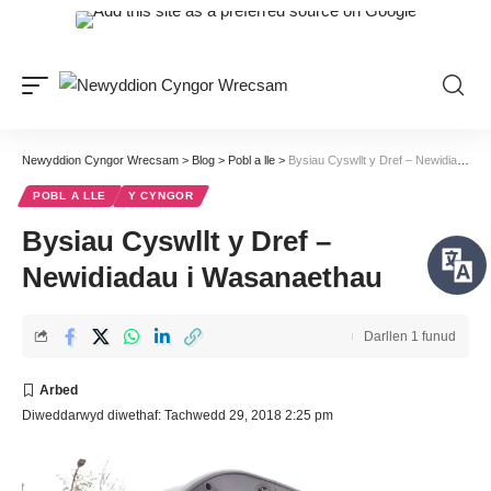
Newyddion Cyngor Wrecsam
>
Blog
>
Pobl a lle
>
Bysiau Cyswllt y Dref – Newidiadau i Wasanaethau
POBL A LLE
Y CYNGOR
Bysiau Cyswllt y Dref –
Newidiadau i Wasanaethau
Darllen 1 funud
Diweddarwyd diwethaf: Tachwedd 29, 2018 2:25 pm