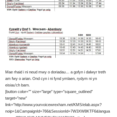
Mae rhaid i ni neud mwy o doriadau… a gofyn i dalwyr treth
am fwy o arian. Ond cyn i ni fynd ymlaen, rydym ni yn
eisiau’ch barn.
[button color=”” size=”large” type=”square_outlined”
target=”new”
link=”http://www.yourvoicewrexham.net/KMS/elab.aspx?
noip=1&CampaignId=766&SessionId=7W3XW8KTF6&langua