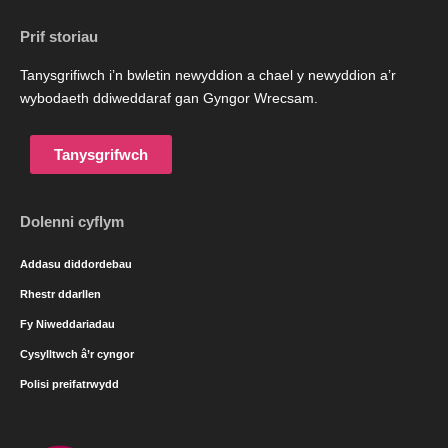
Prif storiau
Tanysgrifiwch i’n bwletin newyddion a chael y newyddion a’r
wybodaeth ddiweddaraf gan Gyngor Wrecsam.
Tanysgrifwch
Dolenni cyflym
Addasu diddordebau
Rhestr ddarllen
Fy Niweddariadau
Cysylltwch â’r cyngor
Polisi preifatrwydd