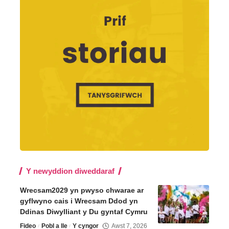
Y newyddion diweddaraf
Wrecsam2029 yn pwyso chwarae ar
gyflwyno cais i Wrecsam Ddod yn
Ddinas Diwylliant y Du gyntaf Cymru
Fideo
Pobl a lle
Y cyngor
Awst 7, 2026