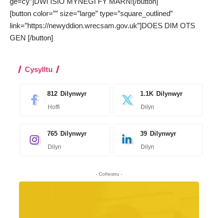
ge=cy”]DWI ISIO MYNEGI FY MARN![/button]
[button color=”” size=”large” type=”square_outlined”
link=”https://newyddion.wrecsam.gov.uk”]DOES DIM OTS
GEN [/button]
Cysylltu
812
Dilynwyr
1.1K
Dilynwyr
Hoffi
Dilyn
765
Dilynwyr
39
Dilynwyr
Dilyn
Dilyn
- Cofrestru -