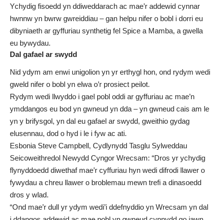
Ychydig fisoedd yn ddiweddarach ac mae’r addewid cynnar
hwnnw yn bwrw gwreiddiau – gan helpu nifer o bobl i dorri eu
dibyniaeth ar gyffuriau synthetig fel Spice a Mamba, a gwella
eu bywydau.
Dal gafael ar swydd
Nid ydym am enwi unigolion yn yr erthygl hon, ond rydym wedi
gweld nifer o bobl yn elwa o’r prosiect peilot.
Rydym wedi llwyddo i gael pobl oddi ar gyffuriau ac mae’n
ymddangos eu bod yn gwneud yn dda – yn gwneud cais am le
yn y brifysgol, yn dal eu gafael ar swydd, gweithio gydag
elusennau, dod o hyd i le i fyw ac ati.
Esbonia Steve Campbell, Cydlynydd Tasglu Sylweddau
Seicoweithredol Newydd Cyngor Wrecsam: “Dros yr ychydig
flynyddoedd diwethaf mae’r cyffuriau hyn wedi difrodi llawer o
fywydau a chreu llawer o broblemau mewn trefi a dinasoedd
dros y wlad.
“Ond mae’r dull yr ydym wedi’i ddefnyddio yn Wrecsam yn dal
i ddangos addewid ac mae pobl yn gwneud cynnydd go iawn