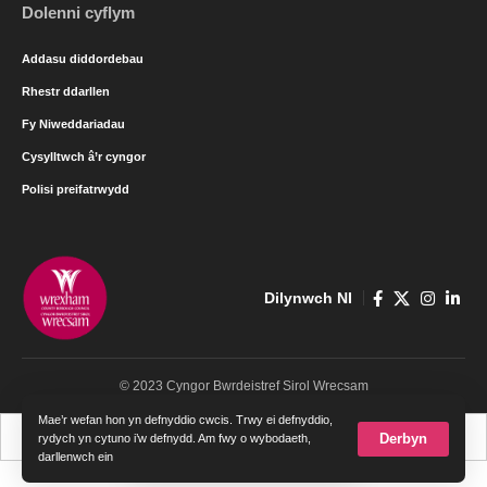
Dolenni cyflym
Addasu diddordebau
Rhestr ddarllen
Fy Niweddariadau
Cysylltwch â’r cyngor
Polisi preifatrwydd
Dilynwch NI
© 2023 Cyngor Bwrdeistref Sirol Wrecsam
Mae’r wefan hon yn defnyddio cwcis. Trwy ei defnyddio,
Cymraeg
English
Derbyn
rydych yn cytuno i’w defnydd. Am fwy o wybodaeth,
darllenwch ein