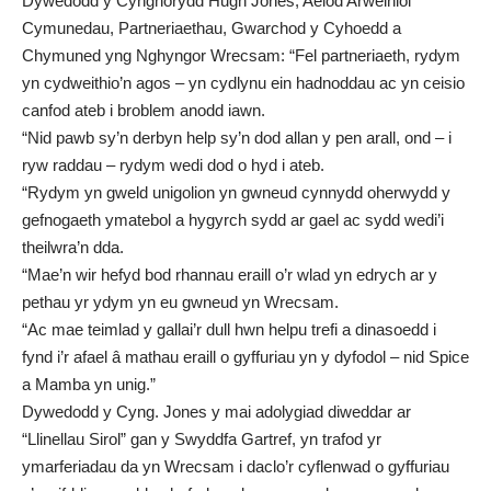
Dywedodd y Cynghorydd Hugh Jones, Aelod Arweiniol
Cymunedau, Partneriaethau, Gwarchod y Cyhoedd a
Chymuned yng Nghyngor Wrecsam: “Fel partneriaeth, rydym
yn cydweithio’n agos – yn cydlynu ein hadnoddau ac yn ceisio
canfod ateb i broblem anodd iawn.
“Nid pawb sy’n derbyn help sy’n dod allan y pen arall, ond – i
ryw raddau – rydym wedi dod o hyd i ateb.
“Rydym yn gweld unigolion yn gwneud cynnydd oherwydd y
gefnogaeth ymatebol a hygyrch sydd ar gael ac sydd wedi’i
theilwra’n dda.
“Mae’n wir hefyd bod rhannau eraill o’r wlad yn edrych ar y
pethau yr ydym yn eu gwneud yn Wrecsam.
“Ac mae teimlad y gallai’r dull hwn helpu trefi a dinasoedd i
fynd i’r afael â mathau eraill o gyffuriau yn y dyfodol – nid Spice
a Mamba yn unig.”
Dywedodd y Cyng. Jones y mai adolygiad diweddar ar
“Llinellau Sirol” gan y Swyddfa Gartref, yn trafod yr
ymarferiadau da yn Wrecsam i daclo’r cyflenwad o gyffuriau