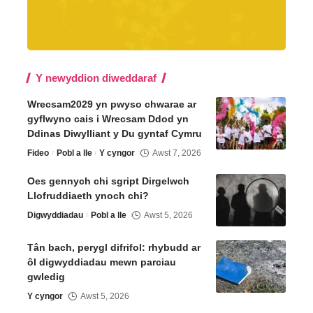
Y newyddion diweddaraf
Wrecsam2029 yn pwyso chwarae ar
gyflwyno cais i Wrecsam Ddod yn
Ddinas Diwylliant y Du gyntaf Cymru
Fideo
Pobl a lle
Y cyngor
Awst 7, 2026
Oes gennych chi sgript Dirgelwch
Llofruddiaeth ynoch chi?
Digwyddiadau
Pobl a lle
Awst 5, 2026
Tân bach, perygl difrifol: rhybudd ar
ôl digwyddiadau mewn parciau
gwledig
Y cyngor
Awst 5, 2026