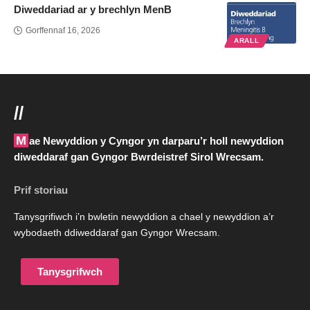
Diweddariad ar y brechlyn MenB
Gorffennaf 16, 2026
ARALL
//
Mae Newyddion y Cyngor yn darparu’r holl newyddion
diweddaraf gan Gyngor Bwrdeistref Sirol Wrecsam.
Prif storiau
Tanysgrifiwch i’n bwletin newyddion a chael y newyddion a’r
wybodaeth ddiweddaraf gan Gyngor Wrecsam.
Tanysgrifwch