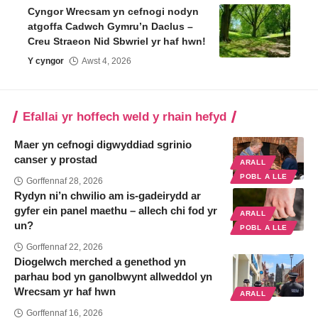
Cyngor Wrecsam yn cefnogi nodyn
atgoffa Cadwch Gymru’n Daclus –
Creu Straeon Nid Sbwriel yr haf hwn!
Y cyngor
Awst 4, 2026
Efallai yr hoffech weld y rhain hefyd
Maer yn cefnogi digwyddiad sgrinio
canser y prostad
ARALL
POBL A LLE
Gorffennaf 28, 2026
Rydyn ni’n chwilio am is-gadeirydd ar
gyfer ein panel maethu – allech chi fod yr
ARALL
un?
POBL A LLE
Gorffennaf 22, 2026
Diogelwch merched a genethod yn
parhau bod yn ganolbwynt allweddol yn
Wrecsam yr haf hwn
ARALL
Gorffennaf 16, 2026