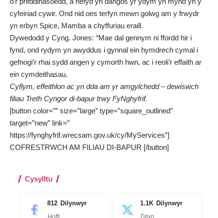
o’r prifddinasoedd, a hefyd yn dangos yr ydym yn mynd yn y
cyfeiriad cywir. Ond nid oes terfyn mewn golwg am y frwydr
yn erbyn Spice, Mamba a chyffuriau eraill.
Dywedodd y Cyng. Jones: “Mae dal gennym ni ffordd hir i
fynd, ond rydym yn awyddus i gynnal ein hymdrech cymal i
gefnogi’r rhai sydd angen y cymorth hwn, ac i reoli’r effaith ar
ein cymdeithasau.
Cyflym, effeithlon ac yn dda am yr amgylchedd – dewiswch
filiau Treth Cyngor di-bapur trwy FyNghyfrif.
[button color=”” size=”large” type=”square_outlined”
target=”new” link=”
https://fynghyfrif.wrecsam.gov.uk/cy/MyServices”]
COFRESTRWCH AM FILIAU DI-BAPUR [/button]
Cysylltu
812
Dilynwyr
1.1K
Dilynwyr
Hoffi
Dilyn