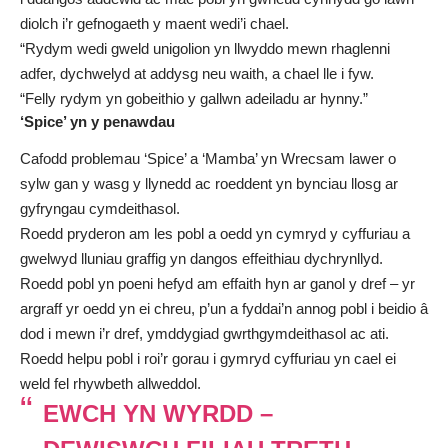
diolch i’r gefnogaeth y maent wedi’i chael.
“Rydym wedi gweld unigolion yn llwyddo mewn rhaglenni
adfer, dychwelyd at addysg neu waith, a chael lle i fyw.
“Felly rydym yn gobeithio y gallwn adeiladu ar hynny.”
‘Spice’ yn y penawdau
Cafodd problemau ‘Spice’ a ‘Mamba’ yn Wrecsam lawer o
sylw gan y wasg y llynedd ac roeddent yn bynciau llosg ar
gyfryngau cymdeithasol
.
Roedd pryderon am les pobl a oedd yn cymryd y cyffuriau a
gwelwyd lluniau graffig yn dangos effeithiau dychrynllyd.
Roedd pobl yn poeni hefyd am effaith hyn ar ganol y dref – yr
argraff yr oedd yn ei chreu, p’un a fyddai’n annog pobl i beidio â
dod i mewn i’r dref, ymddygiad gwrthgymdeithasol ac ati.
Roedd helpu pobl i roi’r gorau i gymryd cyffuriau yn cael ei
weld fel rhywbeth allweddol.
EWCH YN WYRDD –