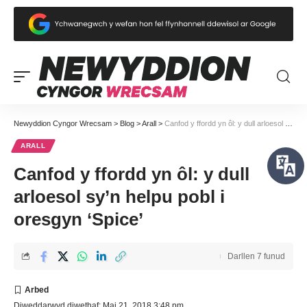
Newyddion Cyngor Wrecsam
>
Blog
>
Arall
>
Canfod y ffordd yn ôl: y dull arloesol sy’n helpu pobl i oresgyn ‘Spice’
ARALL
Canfod y ffordd yn ôl: y dull
arloesol sy’n helpu pobl i
oresgyn ‘Spice’
Darllen 7 funud
Diweddarwyd diwethaf: Mai 21, 2018 3:48 pm