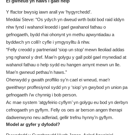
Ei gwneud yn haws i gael help
Y ffactor bwysig iawn arall yw ‘hygyrchedd’.
Meddai Steve: “Os ydych yn dweud wrth bobl bod raid iddyn
nhw fynd i wahanol leoedd i gael gwahanol fathau o
gefnogaeth, bydd rhai ohonynt yn methu apwyntiadau a
byddwch yn colli’r cyfle i ymgysylltu â nhw.
“Felly creodd y partneriaid ‘siop un stop’ mewn lleoliad addas
yng nghanol y dref. Mae’n golygu y gall pobl gael mynediad at
wahanol fathau o help sydd eu hangen arnynt mewn un lle.
Mae’n gwneud pethau’n haws.”
Oherwydd y gwaith proffilio sy’n cael ei wneud, mae’r
gweithwyr proffesiynol sydd yn y ‘siop’ yn gwybod yn union pa
gefnogaeth i’w chynnig i bob person.
Ac mae system ‘atgyfeirio cyflym’ yn golygu eu bod yn derbyn
cefnogaeth yn gyflym. Felly os oes ar berson angen therapi
dadwenwyno neu adferiad, gellir trefnu hynny’n gyflym.
Model ar gyfer y dyfodol?