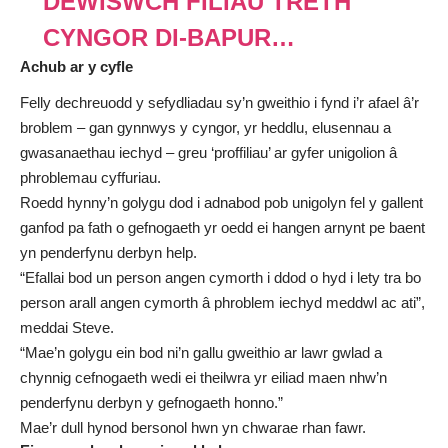
DEWISWCH FILIAU TRETH
CYNGOR DI-BAPUR…
Achub ar y cyfle
Felly dechreuodd y sefydliadau sy’n gweithio i fynd i’r afael â’r
broblem – gan gynnwys y cyngor, yr heddlu, elusennau a
gwasanaethau iechyd – greu ‘proffiliau’ ar gyfer unigolion â
phroblemau cyffuriau.
Roedd hynny’n golygu dod i adnabod pob unigolyn fel y gallent
ganfod pa fath o gefnogaeth yr oedd ei hangen arnynt pe baent
yn penderfynu derbyn help.
“Efallai bod un person angen cymorth i ddod o hyd i lety tra bo
person arall angen cymorth â phroblem iechyd meddwl ac ati”,
meddai Steve.
“Mae’n golygu ein bod ni’n gallu gweithio ar lawr gwlad a
chynnig cefnogaeth wedi ei theilwra yr eiliad maen nhw’n
penderfynu derbyn y gefnogaeth honno.”
Mae’r dull hynod bersonol hwn yn chwarae rhan fawr.