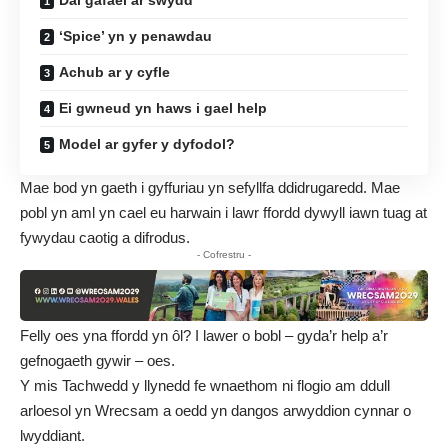
Dal gafael ar swydd
‘Spice’ yn y penawdau
Achub ar y cyfle
Ei gwneud yn haws i gael help
Model ar gyfer y dyfodol?
Mae bod yn gaeth i gyffuriau yn sefyllfa ddidrugaredd. Mae
pobl yn aml yn cael eu harwain i lawr ffordd dywyll iawn tuag at
fywydau caotig a difrodus.
- Cofrestru -
Felly oes yna ffordd yn ôl? I lawer o bobl – gyda’r help a’r
gefnogaeth gywir – oes.
Y mis Tachwedd y llynedd fe wnaethom ni flogio am ddull
arloesol yn Wrecsam a oedd yn dangos arwyddion cynnar o
lwyddiant.