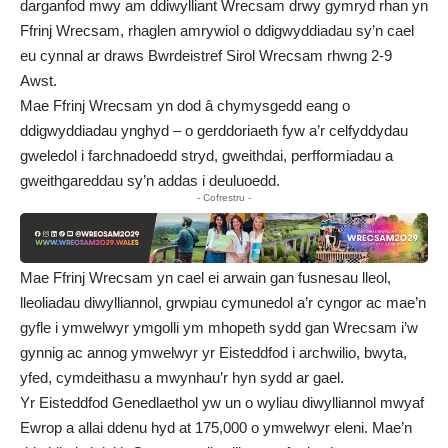
darganfod mwy am ddiwylliant Wrecsam drwy gymryd rhan yn
Ffrinj Wrecsam, rhaglen amrywiol o ddigwyddiadau sy’n cael
eu cynnal ar draws Bwrdeistref Sirol Wrecsam rhwng 2-9
Awst.
Mae Ffrinj Wrecsam yn dod â chymysgedd eang o
ddigwyddiadau ynghyd – o gerddoriaeth fyw a’r celfyddydau
gweledol i farchnadoedd stryd, gweithdai, perfformiadau a
gweithgareddau sy’n addas i deuluoedd.
- Cofrestru -
Mae Ffrinj Wrecsam yn cael ei arwain gan fusnesau lleol,
lleoliadau diwylliannol, grwpiau cymunedol a’r cyngor ac mae’n
gyfle i ymwelwyr ymgolli ym mhopeth sydd gan Wrecsam i’w
gynnig ac annog ymwelwyr yr Eisteddfod i archwilio, bwyta,
yfed, cymdeithasu a mwynhau’r hyn sydd ar gael.
Yr Eisteddfod Genedlaethol yw un o wyliau diwylliannol mwyaf
Ewrop a allai ddenu hyd at 175,000 o ymwelwyr eleni. Mae’n