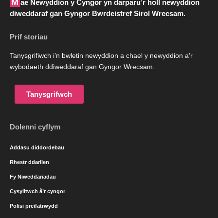
Mae Newyddion y Cyngor yn darparu’r holl newyddion
diweddaraf gan Gyngor Bwrdeistref Sirol Wrecsam.
Prif storiau
Tanysgrifiwch i’n bwletin newyddion a chael y newyddion a’r
wybodaeth ddiweddaraf gan Gyngor Wrecsam.
Tanysgrifwch
Dolenni cyflym
Addasu diddordebau
Rhestr ddarllen
Fy Niweddariadau
Cysylltwch â’r cyngor
Polisi preifatrwydd