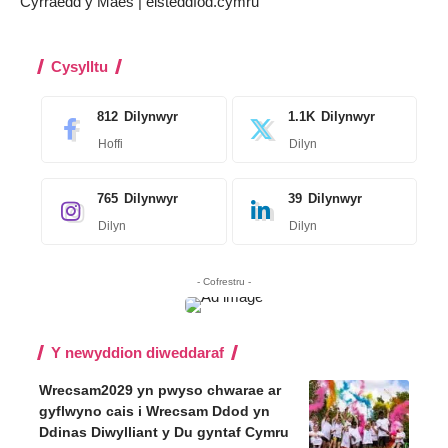
Cyrraedd y Maes | eisteddfod.cymru
Cysylltu
812
Dilynwyr
1.1K
Dilynwyr
Hoffi
Dilyn
765
Dilynwyr
39
Dilynwyr
Dilyn
Dilyn
- Cofrestru -
Y newyddion diweddaraf
Wrecsam2029 yn pwyso chwarae ar
gyflwyno cais i Wrecsam Ddod yn
Ddinas Diwylliant y Du gyntaf Cymru