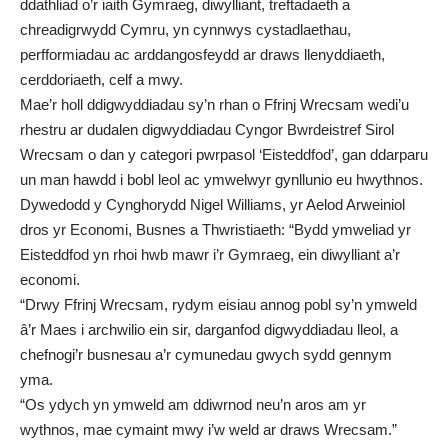
ddathliad o’r iaith Gymraeg, diwylliant, treftadaeth a
chreadigrwydd Cymru, yn cynnwys cystadlaethau,
perfformiadau ac arddangosfeydd ar draws llenyddiaeth,
cerddoriaeth, celf a mwy.
Mae’r holl ddigwyddiadau sy’n rhan o Ffrinj Wrecsam wedi’u
rhestru ar
dudalen digwyddiadau Cyngor Bwrdeistref Sirol
Wrecsam
o dan y categori pwrpasol ‘Eisteddfod’, gan ddarparu
un man hawdd i bobl leol ac ymwelwyr gynllunio eu hwythnos.
Dywedodd y Cynghorydd Nigel Williams, yr Aelod Arweiniol
dros yr Economi, Busnes a Thwristiaeth: “Bydd ymweliad yr
Eisteddfod yn rhoi hwb mawr i’r Gymraeg, ein diwylliant a’r
economi.
“Drwy Ffrinj Wrecsam, rydym eisiau annog pobl sy’n ymweld
â’r Maes i archwilio ein sir, darganfod digwyddiadau lleol, a
chefnogi’r busnesau a’r cymunedau gwych sydd gennym
yma.
“Os ydych yn ymweld am ddiwrnod neu’n aros am yr
wythnos, mae cymaint mwy i’w weld ar draws Wrecsam.”