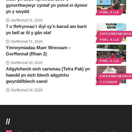
gynorthwywyr cyntaf yn ystod ei dymor
yn y swydd
POBL A LLE
Gorffennaf 31, 2026
7 o ffefrynnau’r ŵyl sy’n barod am barti
yn bell ar ôl y gân olaf
DATGARBONEIDDI
POBL A LLE
Gorffennaf 31, 2026
Ymrwymiadau Maer Wrecsam –
Gorffennaf (Rhan 2)
POBL A LLE
Gorffennaf 30, 2026
Ailgylchwch eich cartonau (Tetra Pak) yn
hawdd yn eich blwch ailgylchu
DATGARBONEIDDI
gwyrdd/blwch canol
Y CYNGOR
Gorffennaf 24, 2026
//