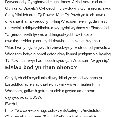
Dywedodd y Cynghorydd Hugh Jones, Aelod Arweiniol dros
Gynllunio, Diogelu’r Cyhoedd, Hyrwyddwr y Gymraeg ac sydd
â chyfrifoldeb dros Tŷ Pawb: “Mae Tŷ Pawb yn falch iawn o
chwarae rhan allweddol yn Ffrinj Wrecsam eleni, gyda rhestr
amrywiol o ddigwyddiadau drwy gydol wythnos yr Eisteddfod.
“O gerddoriaeth fyw ac arddangosfeydd i weithdai a
gweithgareddau plant, bydd rhywbeth i bawb ei fwynhau.
“Mae hwn yn gyfle gwych i ymwelwyr yr Eisteddfod ymweld â
Wrecsam hefyd a phrofi gofod diwylliannol penigamp a bywiog
Tŷ Pawb, a mwynhau popeth sydd gan Wrecsam i’w gynnig.”
Eisiau bod yn rhan ohono?
Os ydych chi’n cynllunio digwyddiad yn ystod wythnos yr
Eisteddfod ac eisiau cael eich cynnwys yn rhaglen Ffrinj
Wrecsam, gallwch gofrestru eich digwyddiad ar restr
digwyddiadau CBSW.
Ewch i:
https://www.wrecsam.gov.uk/events/category/eisteddfod
(Dewiswch y categori ‘Eisteddfod’ wrth lanlwytho eich