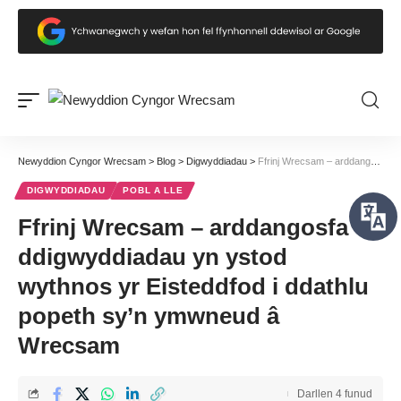
Newyddion Cyngor Wrecsam
>
Blog
>
Digwyddiadau
>
Ffrinj Wrecsam – arddangosfa o ddigwyddiadau yn ystod wythnos yr Eisteddfod i ddathlu popeth sy’n ymwneud â Wrecsam
DIGWYDDIADAU
POBL A LLE
Ffrinj Wrecsam – arddangosfa o
ddigwyddiadau yn ystod
wythnos yr Eisteddfod i ddathlu
popeth sy’n ymwneud â
Wrecsam
Darllen 4 funud