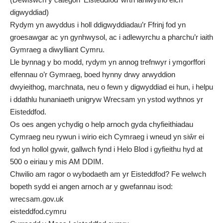
digwyddiad)
Rydym yn awyddus i holl ddigwyddiadau’r Ffrinj fod yn
groesawgar ac yn gynhwysol, ac i adlewyrchu a pharchu’r iaith
Gymraeg a diwylliant Cymru.
Lle bynnag y bo modd, rydym yn annog trefnwyr i ymgorffori
elfennau o’r Gymraeg, boed hynny drwy arwyddion
dwyieithog, marchnata, neu o fewn y digwyddiad ei hun, i helpu
i ddathlu hunaniaeth unigryw Wrecsam yn ystod wythnos yr
Eisteddfod.
Os oes angen ychydig o help arnoch gyda chyfieithiadau
Cymraeg neu rywun i wirio eich Cymraeg i wneud yn siŵr ei
fod yn hollol gywir, gallwch fynd i Helo Blod i gyfieithu hyd at
500 o eiriau y mis AM DDIM.
Chwilio am ragor o wybodaeth am yr Eisteddfod? Fe welwch
bopeth sydd ei angen arnoch ar y gwefannau isod:
wrecsam.gov.uk
eisteddfod.cymru