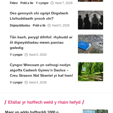
Fideo
Pobl a lle
Y cyngor
Awst 7, 2026
Oes gennych chi sgript Dirgelwch
Llofruddiaeth ynoch chi?
Digwyddiadau
Pobl a lle
Awst 5, 2026
Tân bach, perygl difrifol: rhybudd ar
ôl digwyddiadau mewn parciau
gwledig
Y cyngor
Awst 5, 2026
Cyngor Wrecsam yn cefnogi nodyn
atgoffa Cadwch Gymru’n Daclus –
Creu Straeon Nid Sbwriel yr haf hwn!
Y cyngor
Awst 4, 2026
Efallai yr hoffech weld y rhain hefyd
Maer yn addo hyfforddi 1000 o