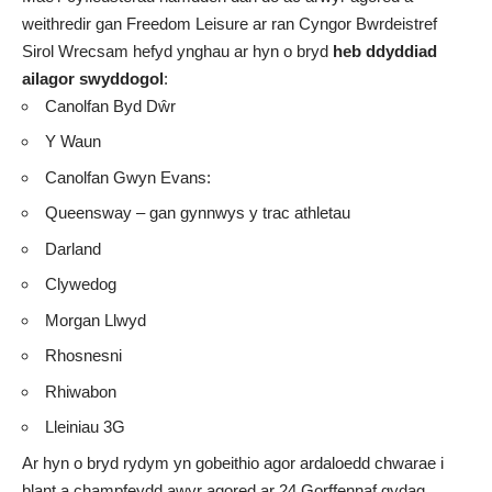
weithredir gan Freedom Leisure ar ran Cyngor Bwrdeistref
Sirol Wrecsam hefyd ynghau ar hyn o bryd
heb ddyddiad
ailagor swyddogol
:
Canolfan Byd Dŵr
Y Waun
Canolfan Gwyn Evans:
Queensway – gan gynnwys y trac athletau
Darland
Clywedog
Morgan Llwyd
Rhosnesni
Rhiwabon
Lleiniau 3G
Ar hyn o bryd rydym yn gobeithio agor ardaloedd chwarae i
blant a champfeydd awyr agored ar 24 Gorffennaf gydag