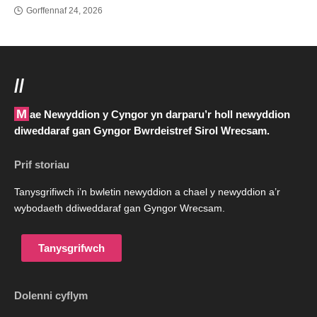
Gorffennaf 24, 2026
//
Mae Newyddion y Cyngor yn darparu’r holl newyddion
diweddaraf gan Gyngor Bwrdeistref Sirol Wrecsam.
Prif storiau
Tanysgrifiwch i’n bwletin newyddion a chael y newyddion a’r
wybodaeth ddiweddaraf gan Gyngor Wrecsam.
Tanysgrifwch
Dolenni cyflym