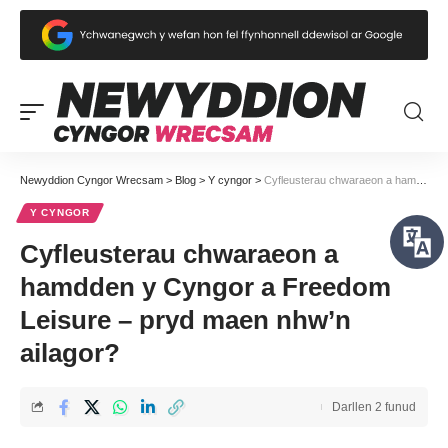
Newyddion Cyngor Wrecsam
>
Blog
>
Y cyngor
>
Cyfleusterau chwaraeon a hamdden y Cyngor a Freedom Leisure – pryd maen nhw’n ailagor?
Y CYNGOR
Cyfleusterau chwaraeon a
hamdden y Cyngor a Freedom
Leisure – pryd maen nhw’n
ailagor?
Darllen 2 funud