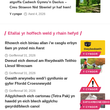
atgoffa Cadwch Gymru’n Daclus –
Creu Straeon Nid Sbwriel yr haf hwn!
Y cyngor
Awst 4, 2026
Efallai yr hoffech weld y rhain hefyd
Rhowch eich biniau allan i’w casglu erbyn
6am yn ystod mis Awst
Y CYNGOR
Gorffennaf 31, 2026
Dweud eich dweud am Rwydwaith Teithio
Llesol Wrecsam
Y CYNGOR
Gorffennaf 31, 2026
Gwaith arwynebu wedi’i gynllunio ar
gyfer Ffordd Croesnewydd
Y CYNGOR
Gorffennaf 30, 2026
Ailgylchwch eich cartonau (Tetra Pak) yn
hawdd yn eich blwch ailgylchu
DATGARBONEIDDI
gwyrdd/blwch canol
Y CYNGOR