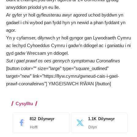
arwyddion priodol yn eu lle.
Ar gyfer yr holl gyfleusterau awyr agored uchod byddwn yn
gadael i chi wybod pan fydd hyn yn newid a phan fyddant yn
agor.
Yn y cyfamser, dilynwch yr holl gyngor gan Lywodraeth Cymru
ac Iechyd Cyhoeddus Cymru i gadw’n ddiogel ac i ganiatáu i ni
gyd gadw Wrecsam yn ddiogel.
Sut i gael prawf os oes gennych symptomau Coronafirws
[button color=”” size=”large” type=”square_outlined”
target=”new” link=”https://llyw.cymru/gwneud-cais-i-gael-
prawf-coronafeirws”] YMGEISIWCH RŴAN [/button]
Cysylltu
812
Dilynwyr
1.1K
Dilynwyr
Hoffi
Dilyn