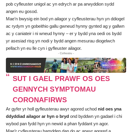
pob cyfleuster unigol ac yn edrych ar pa arwyddion sydd
angen eu gosod.
Mae’n bwysig ein bod yn ailagor y cyfleusterau hyn yn ddiogel
ac rydym yn gobeithio gallu gwneud hynny gynted ag y gallwn
ac y caniateir i ni wneud hynny – er y bydd yna oedi os bydd
yr asesiad risg yn nodi y bydd angen mesurau diogelwch
pellach yn eu lle cyn i gyfleuster ailagor.
- Cofrestru -
SUT I GAEL PRAWF OS OES
GENNYCH SYMPTOMAU
CORONAFIRWS
Ar gyfer yr holl gyfleusterau awyr agored uchod
nid oes yna
ddyddiad ailagor ar hyn o bryd
ond byddwn yn gadael i chi
wybod pan fydd hyn yn newid a phan fyddant yn agor.
Mae’r cyfleusterau hamdden dan do ac arwyr agored a