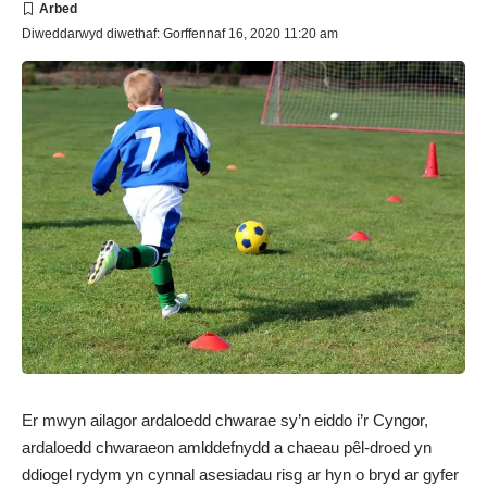
Diweddarwyd diwethaf: Gorffennaf 16, 2020 11:20 am
Er mwyn ailagor ardaloedd chwarae sy’n eiddo i’r Cyngor,
ardaloedd chwaraeon amlddefnydd a chaeau pêl-droed yn
ddiogel rydym yn cynnal asesiadau risg ar hyn o bryd ar gyfer