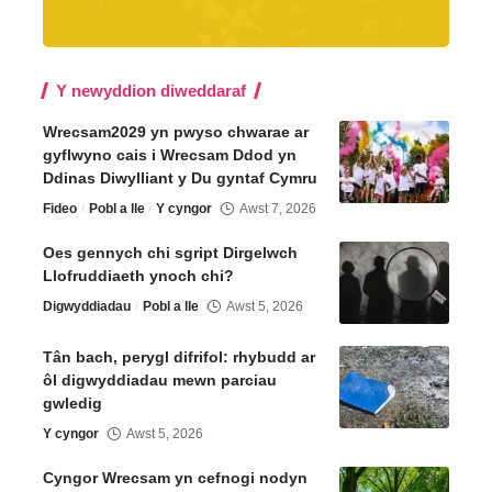
Y newyddion diweddaraf
Wrecsam2029 yn pwyso chwarae ar
gyflwyno cais i Wrecsam Ddod yn
Ddinas Diwylliant y Du gyntaf Cymru
Fideo
Pobl a lle
Y cyngor
Awst 7, 2026
Oes gennych chi sgript Dirgelwch
Llofruddiaeth ynoch chi?
Digwyddiadau
Pobl a lle
Awst 5, 2026
Tân bach, perygl difrifol: rhybudd ar
ôl digwyddiadau mewn parciau
gwledig
Y cyngor
Awst 5, 2026
Cyngor Wrecsam yn cefnogi nodyn