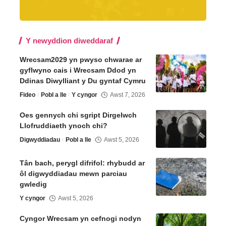
Y newyddion diweddaraf
Wrecsam2029 yn pwyso chwarae ar
gyflwyno cais i Wrecsam Ddod yn
Ddinas Diwylliant y Du gyntaf Cymru
Fideo
Pobl a lle
Y cyngor
Awst 7, 2026
Oes gennych chi sgript Dirgelwch
Llofruddiaeth ynoch chi?
Digwyddiadau
Pobl a lle
Awst 5, 2026
Tân bach, perygl difrifol: rhybudd ar
ôl digwyddiadau mewn parciau
gwledig
Y cyngor
Awst 5, 2026
Cyngor Wrecsam yn cefnogi nodyn