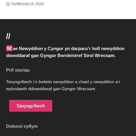
Gorffennaf 24, 2026
//
Mae Newyddion y Cyngor yn darparu’r holl newyddion
diweddaraf gan Gyngor Bwrdeistref Sirol Wrecsam.
Prif storiau
Tanysgrifiwch i’n bwletin newyddion a chael y newyddion a’r
wybodaeth ddiweddaraf gan Gyngor Wrecsam.
Tanysgrifwch
Dolenni cyflym