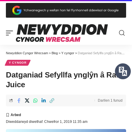
Newyddion Cyngor Wrecsam
>
Blog
>
Y cyngor
>
Datganiad Sefyllfa ynglŷn â Raw Juice
Y CYNGOR
Datganiad Sefyllfa ynglŷn â Raw
Juice
Darllen 1 funud
Diweddarwyd diwethaf: Chwefror 1, 2019 11:35 am