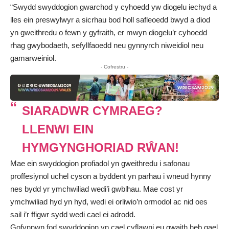
“Swydd swyddogion gwarchod y cyhoedd yw diogelu iechyd a
lles ein preswylwyr a sicrhau bod holl safleoedd bwyd a diod
yn gweithredu o fewn y gyfraith, er mwyn diogelu’r cyhoedd
rhag gwybodaeth, sefyllfaoedd neu gynnyrch niweidiol neu
gamarweiniol.
- Cofrestru -
SIARADWR CYMRAEG?
LLENWI EIN
HYMGYNGHORIAD RŴAN!
Mae ein swyddogion profiadol yn gweithredu i safonau
proffesiynol uchel cyson a byddent yn parhau i wneud hynny
nes bydd yr ymchwiliad wedi’i gwblhau. Mae cost yr
ymchwiliad hyd yn hyd, wedi ei orliwio’n ormodol ac nid oes
sail i’r ffigwr sydd wedi cael ei adrodd.
Gofynnwn fod swyddogion yn cael cyflawni eu gwaith heb gael