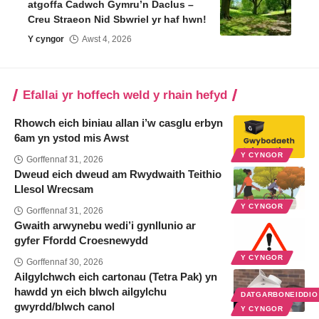
atgoffa Cadwch Gymru’n Daclus –
Creu Straeon Nid Sbwriel yr haf hwn!
Y cyngor
Awst 4, 2026
Efallai yr hoffech weld y rhain hefyd
Rhowch eich biniau allan i’w casglu erbyn
6am yn ystod mis Awst
Y CYNGOR
Gorffennaf 31, 2026
Dweud eich dweud am Rwydwaith Teithio
Llesol Wrecsam
Y CYNGOR
Gorffennaf 31, 2026
Gwaith arwynebu wedi’i gynllunio ar
gyfer Ffordd Croesnewydd
Y CYNGOR
Gorffennaf 30, 2026
Ailgylchwch eich cartonau (Tetra Pak) yn
hawdd yn eich blwch ailgylchu
DATGARBONEIDDI
gwyrdd/blwch canol
Y CYNGOR