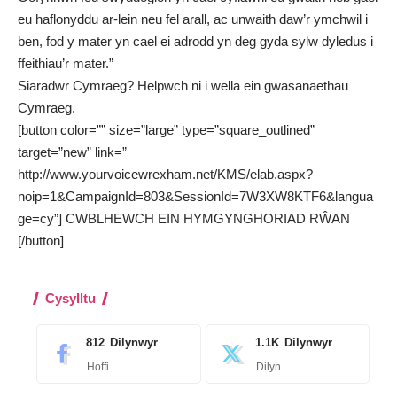
eu haflonyddu ar-lein neu fel arall, ac unwaith daw’r ymchwil i
ben, fod y mater yn cael ei adrodd yn deg gyda sylw dyledus i
ffeithiau’r mater.”
Siaradwr Cymraeg? Helpwch ni i wella ein gwasanaethau
Cymraeg.
[button color=”” size=”large” type=”square_outlined”
target=”new” link=”
http://www.yourvoicewrexham.net/KMS/elab.aspx?
noip=1&CampaignId=803&SessionId=7W3XW8KTF6&langua
ge=cy”] CWBLHEWCH EIN HYMGYNGHORIAD RŴAN
[/button]
Cysylltu
812
Dilynwyr
1.1K
Dilynwyr
Hoffi
Dilyn