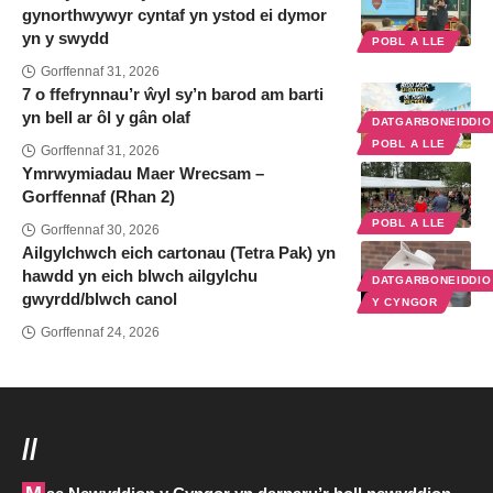
gynorthwywyr cyntaf yn ystod ei dymor
yn y swydd
POBL A LLE
Gorffennaf 31, 2026
7 o ffefrynnau’r ŵyl sy’n barod am barti
yn bell ar ôl y gân olaf
DATGARBONEIDDI
POBL A LLE
Gorffennaf 31, 2026
Ymrwymiadau Maer Wrecsam –
Gorffennaf (Rhan 2)
POBL A LLE
Gorffennaf 30, 2026
Ailgylchwch eich cartonau (Tetra Pak) yn
hawdd yn eich blwch ailgylchu
DATGARBONEIDDI
gwyrdd/blwch canol
Y CYNGOR
Gorffennaf 24, 2026
//