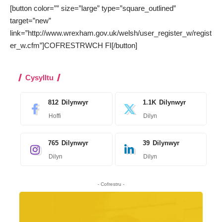
[button color=”” size=”large” type=”square_outlined”
target=”new”
link=”http://www.wrexham.gov.uk/welsh/user_register_w/regist
er_w.cfm”]COFRESTRWCH FI[/button]
Cysylltu
812
Dilynwyr
1.1K
Dilynwyr
Hoffi
Dilyn
765
Dilynwyr
39
Dilynwyr
Dilyn
Dilyn
- Cofrestru -