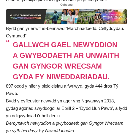
- Cofrestru -
Bydd gan yr enw’r is-bennawd “Marchnadoedd. Celfyddydau.
Cymuned”.
GALLWCH GAEL NEWYDDION
A GWYBODAETH AR UNWAITH
GAN GYNGOR WRECSAM
GYDA FY NIWEDDARIADAU.
897 oedd y nifer y pleidleisiau a fwriwyd, gyda 444 dros Tŷ
Pawb.
Bydd y cyfleuster newydd yn agor yng Ngwanwyn 2018,
gydag agoriad swyddogol ar Ebrill 2 – ‘Dydd Llun Pawb’, a fydd
yn ddigwyddiad i’r holl deulu.
Derbyniwch newyddion a gwybodaeth gan Gyngor Wrecsam
yn syth bin drwy
Fy Niweddariadau