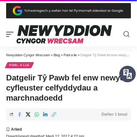
Newyddion Cyngor Wrecsam
>
Blog
>
Pobl a lle
>
Datgelir Tŷ Pawb fel enw newydd cyfleuster celfyddydau a marchnadoedd
POBL A LLE
Datgelir Tŷ Pawb fel enw newydd
cyfleuster celfyddydau a
marchnadoedd
Darllen 1 funud
Diweddarwyd diwethaf: Medi 12, 2017 4:22 pm