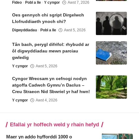
Fideo
Pobl a lle
Y cyngor
Awst 7, 2026
Oes gennych chi sgript Dirgelwch
Llofruddiaeth ynoch chi?
Digwyddiadau
Pobl a lle
Awst 5, 2026
Tân bach, perygl difrifol: rhybudd ar
ôl digwyddiadau mewn parciau
gwledig
Y cyngor
Awst 5, 2026
Cyngor Wrecsam yn cefnogi nodyn
atgoffa Cadwch Gymru’n Daclus –
Creu Straeon Nid Sbwriel yr haf hwn!
Y cyngor
Awst 4, 2026
Efallai yr hoffech weld y rhain hefyd
Maer yn addo hyfforddi 1000 o