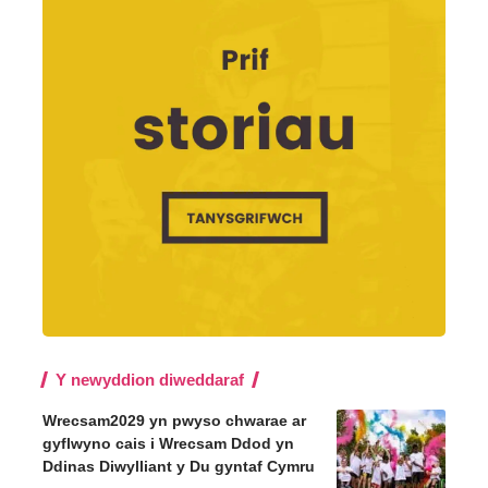
Y newyddion diweddaraf
Wrecsam2029 yn pwyso chwarae ar
gyflwyno cais i Wrecsam Ddod yn
Ddinas Diwylliant y Du gyntaf Cymru