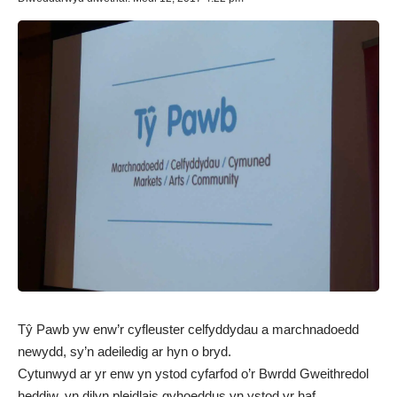
Tŷ Pawb yw enw’r cyfleuster celfyddydau a marchnadoedd
newydd, sy’n adeiledig ar hyn o bryd.
Cytunwyd ar yr enw yn ystod cyfarfod o’r Bwrdd Gweithredol
heddiw, yn dilyn pleidlais gyhoeddus yn ystod yr haf.