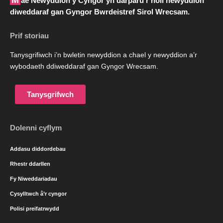
Mae Newyddion y Cyngor yn darparu’r holl newyddion
diweddaraf gan Gyngor Bwrdeistref Sirol Wrecsam.
Prif storiau
Tanysgrifiwch i’n bwletin newyddion a chael y newyddion a’r
wybodaeth ddiweddaraf gan Gyngor Wrecsam.
Tanysgrifwch
Dolenni cyflym
Addasu diddordebau
Rhestr ddarllen
Fy Niweddariadau
Cysylltwch â’r cyngor
Polisi preifatrwydd