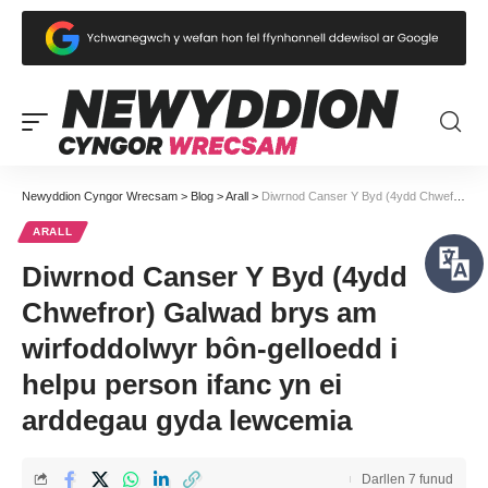
Newyddion Cyngor Wrecsam
>
Blog
>
Arall
>
Diwrnod Canser Y Byd (4ydd Chwefror) Galwad brys am wirfoddolwyr bôn-gelloedd i helpu person ifanc yn ei arddegau gyda lewcemia
ARALL
Diwrnod Canser Y Byd (4ydd
Chwefror) Galwad brys am
wirfoddolwyr bôn-gelloedd i
helpu person ifanc yn ei
arddegau gyda lewcemia
Darllen 7 funud