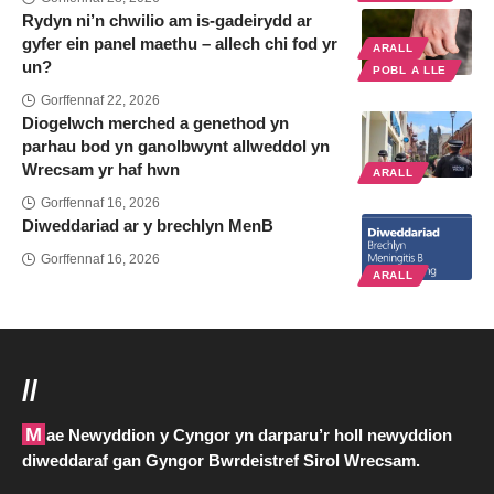
Rydyn ni’n chwilio am is-gadeirydd ar
gyfer ein panel maethu – allech chi fod yr
ARALL
un?
POBL A LLE
Gorffennaf 22, 2026
Diogelwch merched a genethod yn
parhau bod yn ganolbwynt allweddol yn
Wrecsam yr haf hwn
ARALL
Gorffennaf 16, 2026
Diweddariad ar y brechlyn MenB
Gorffennaf 16, 2026
ARALL
//
Mae Newyddion y Cyngor yn darparu’r holl newyddion
diweddaraf gan Gyngor Bwrdeistref Sirol Wrecsam.