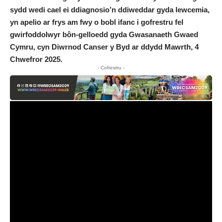
sydd wedi cael ei ddiagnosio’n ddiweddar gyda lewcemia,
yn apelio ar frys am fwy o bobl ifanc i gofrestru fel
gwirfoddolwyr bôn-gelloedd gyda Gwasanaeth Gwaed
Cymru, cyn Diwrnod Canser y Byd ar ddydd Mawrth, 4
Chwefror 2025.
- Cofrestru -