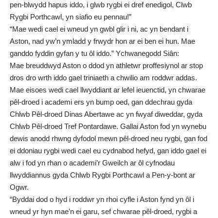
pen-blwydd hapus iddo, i glwb rygbi ei dref enedigol, Clwb
Rygbi Porthcawl, yn siafio eu pennau!”
“Mae wedi cael ei wneud yn gwbl glir i ni, ac yn bendant i
Aston, nad yw’n ymladd y frwydr hon ar ei ben ei hun. Mae
ganddo fyddin gyfan y tu ôl iddo.” Ychwanegodd Siân:
Mae breuddwyd Aston o ddod yn athletwr proffesiynol ar stop
dros dro wrth iddo gael triniaeth a chwilio am roddwr addas.
Mae eisoes wedi cael llwyddiant ar lefel ieuenctid, yn chwarae
pêl-droed i academi ers yn bump oed, gan ddechrau gyda
Chlwb Pêl-droed Dinas Abertawe ac yn fwyaf diweddar, gyda
Chlwb Pêl-droed Tref Pontardawe. Gallai Aston fod yn wynebu
dewis anodd rhwng dyfodol mewn pêl-droed neu rygbi, gan fod
ei ddoniau rygbi wedi cael eu cydnabod hefyd, gan iddo gael ei
alw i fod yn rhan o academi’r Gweilch ar ôl cyfnodau
llwyddiannus gyda Chlwb Rygbi Porthcawl a Pen-y-bont ar
Ogwr.
“Byddai dod o hyd i roddwr yn rhoi cyfle i Aston fynd yn ôl i
wneud yr hyn mae’n ei garu, sef chwarae pêl-droed, rygbi a