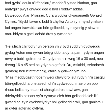
bod gyda’i deulu a’i ffrindiau,” meddai’i lystad Nathan, gan
amlygu’r pwysigrwydd dod o hyd i roddwr addas.
Dywedodd Alan Prosser, Cyfarwyddwr Gwasanaeth Gwaed
Cymru: “Bydd llawer o bobl â chyflwr Aston yn mynd ymlaen i
fod angen trawsblaniad bôn-gelloedd, sy’n cynnig y siawns
orau iddynt o gael iachâd dros y tymor hir.
“Fe allech chi fod yr un person yn y byd sydd yn cydweddu
gydag Aston neu rywun tebyg iddo, a dyna pam rydym angen
mwy o bobl i gofrestru. Os ydych chi rhwng 16 a 30 oed, neu
rhwng 16 a 45 oed os ydych o gefndir Du, Asiaidd, treftadaeth
gymysg neu leiafrif ethnig, efallai y gallwch ymuno.
“Mae meddygaeth fodern wedi chwyldroi sut rydyn ni’n casglu
bôn-gelloedd, a phetasech chi’n cydweddu, mae bron pob
rhodd bellach yn cael ei chasglu dros sawl awr, gan
ddefnyddio peiriant sy’n cymryd eich bôn-gelloedd o’ch llif
gwaed ac sy’n dychwelyd yr holl gelloedd eraill, gan ganiatáu
ar gyfer adferiad cyflym.