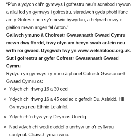
“P’un a ydych chi’n gymwys i gofrestru neu’n adnabod rhywun
a allai fod yn gymwys i gofrestru, siaradwch gyda phobl ifanc
am y Gofrestr hon sy’n newid bywydau, a helpwch mwy o
gleifion mewn angen fel Aston.”
Gallwch ymuno â Chofrestr Gwasanaeth Gwaed Cymru
mewn dwy ffordd, trwy ofyn am becyn swab ar-lein neu
wrth roi gwaed. Dysgwch fwy yn
www.welshblood.org.uk
.
Sut i gofrestru ar gyfer Cofrestr Gwasanaeth Gwaed
Cymru
Rydych yn gymwys i ymuno â phanel Cofrestr Gwasanaeth
Gwaed Cymru os:
Ydych chi rhwng 16 a 30 oed
Ydych chi rhwng 16 a 45 oed ac o gefndir Du, Asiaidd, Hil
Gymysg neu Ethnig Leiafrifol.
Ydych chi’n byw yn y Deyrnas Unedig
Nad ydych chi wedi dioddef o unrhyw un o’r cyflyrau
canlynol.
Cliciwch yma i wirio.