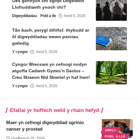
Oes gennych chi sgript Dirgelwch
Llofruddiaeth ynoch chi?
Digwyddiadau
Pobl a lle
Awst 5, 2026
Tân bach, perygl difrifol: rhybudd ar
ôl digwyddiadau mewn parciau
gwledig
Y cyngor
Awst 5, 2026
Cyngor Wrecsam yn cefnogi nodyn
atgoffa Cadwch Gymru’n Daclus –
Creu Straeon Nid Sbwriel yr haf hwn!
Y cyngor
Awst 4, 2026
Efallai yr hoffech weld y rhain hefyd
Maer yn cefnogi digwyddiad sgrinio
canser y prostad
ARALL
POBL A LLE
Gorffennaf 28, 2026