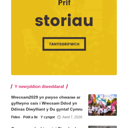
Y newyddion diweddaraf
Wrecsam2029 yn pwyso chwarae ar
gyflwyno cais i Wrecsam Ddod yn
Ddinas Diwylliant y Du gyntaf Cymru
Fideo
Pobl a lle
Y cyngor
Awst 7, 2026