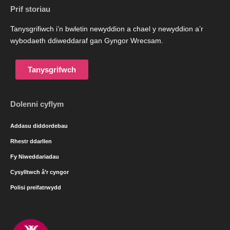
Prif storiau
Tanysgrifiwch i’n bwletin newyddion a chael y newyddion a’r
wybodaeth ddiweddaraf gan Gyngor Wrecsam.
Tanysgrifwch
Dolenni cyflym
Addasu diddordebau
Rhestr ddarllen
Fy Niweddariadau
Cysylltwch â’r cyngor
Polisi preifatrwydd