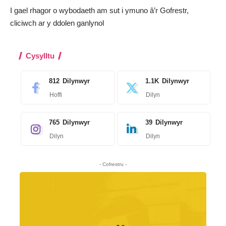
I gael rhagor o wybodaeth am sut i ymuno â’r Gofrestr,
cliciwch ar y
ddolen ganlynol
Cysylltu
812
Dilynwyr
1.1K
Dilynwyr
Hoffi
Dilyn
765
Dilynwyr
39
Dilynwyr
Dilyn
Dilyn
- Cofrestru -