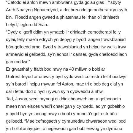
“Cafodd ei anfon mewn ambiwlans gyda golau glas i Ysbyty
Arch Noa yng Nghaerdydd, a dechreuodd gemotherapi yn syth
bin. Roedd angen gwaed a phlatennau fel rhan o’i driniaeth
hefyd,” eglurodd Siân.
“Dydy ei gorff ddim yn ymateb i’r driniaeth cemotherapi fel y
dylai, felly mae’n edrych yn debyg y bydd angen trawsblaniad
bôn-gelloedd arno. Bydd y trawsblaniad yn helpu i’w wella trwy
amnewid ei gelloedd, sy’n achosi’r canser, gyda chelloedd iach
gan roddwr.”
Er gwaethaf y ffaith bod mwy na 40 miliwn o bobl ar
Gofrestrfeydd ar draws y byd sydd wedi cofrestru fel rhoddwyr
sy’n barod i helpu rhywun fel Aston, mae tri o bob deg claf yn
dal i fethu dod o hyd i rywun sy’n cydweddu â nhw.
Tad, Jason, wedi mynegi ei ddiolchgarwch am y gefnogaeth
maen nhw eisoes wedi’i chael gan y cyhoedd, ac yn gobeithio
y bydd hyn yn annog mwy o bobl i ymuno â’r gofrestr bôn-
gelloedd. “Mae cefnogaeth y cymunedau chwaraeon wedi bod
yn hollol anhygoel, o negeseuon gan bobl enwog yn dymuno