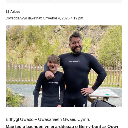
Diweddarwyd diwethaf: Chwefror 4, 2025 4:19 pm
Erthygl Gwadd – Gwasanaeth Gwaed Cymru
Mae teulu bachgen yn ei arddegau o Ben-y-bont ar Ogwr