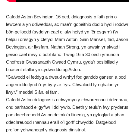
Cafodd Aston Bevington, 16 oed, ddiagnosis o fath prin o
lewcemia yn ddiweddar, ac mae’n gobeithio dod o hyd i roddwr
bôn-gelloedd (sydd yn cael ei alw hefyd yn fêr esgyrn) i’w
helpu i oresgyn y clefyd. Mam Aston, Siân Mansell, tad, Jason
Bevington, a’r llysfam, Nathan Strong, yn arwain yr alwad i
geisio cael mwy o bobl ifanc rhwng 16 a 30 oed i ymuno â
Chofrestr Gwasanaeth Gwaed Cymru, gyda’r posibiliad y
buasent efallai yn cydweddu ag Aston.
“Galwodd ei feddyg a dweud wrthyf fod ganddo ganser, a bod
angen iddo fynd i’r ysbyty ar frys. Chwalodd fy nghalon yn
llwyr.” meddai Siân, ei fam.
Cafodd Aston ddiagnosis o dwymyn y chwarennau i ddechrau,
ond parhaodd ei gyflwr i ddirywio. Daeth y teulu’n fwy pryderus
pan ddechreuodd Aston deimlo’n flinedig, yn gyfoglyd a phan
ddechreuodd rhannau eraill o’i gorff chwyddo. Datgelodd
profion ychwanegol y diagnosis dinistriol.