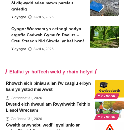
ôl digwyddiadau mewn parciau
gwledig
Y cyngor
Awst 5, 2026
Cyngor Wrecsam yn cefnogi nodyn
atgoffa Cadwch Gymru’n Daclus –
Creu Straeon Nid Sbwriel yr haf hwn!
Y cyngor
Awst 4, 2026
Efallai yr hoffech weld y rhain hefyd
Rhowch eich biniau allan i’w casglu erbyn
6am yn ystod mis Awst
Y CYNGOR
Gorffennaf 31, 2026
Dweud eich dweud am Rwydwaith Teithio
Llesol Wrecsam
Y CYNGOR
Gorffennaf 31, 2026
Gwaith arwynebu wedi’i gynllunio ar