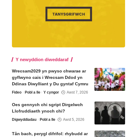
Y newyddion diweddaraf
Wrecsam2029 yn pwyso chwarae ar
gyflwyno cais i Wrecsam Ddod yn
Ddinas Diwylliant y Du gyntaf Cymru
Fideo
Pobl a lle
Y cyngor
Awst 7, 2026
Oes gennych chi sgript Dirgelwch
Llofruddiaeth ynoch chi?
Digwyddiadau
Pobl a lle
Awst 5, 2026
Tân bach, perygl difrifol: rhybudd ar