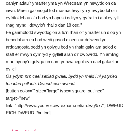
canlyniadau’r ymarfer yma yn Wrecsam yn newyddion da
iawn. Mae’n galonogol fod masnachwyr yn ymwybodol o’u
cyfrifoldebau a’u bod yn hapus i ddilyn y gyfraith i atal cyllyll
rhag mynd i ddwylo’r rhai o dan 18 oed.”
Fe ganmolodd swyddogion a fu’n rhan o’r ymarfer un siop yn
benodol am eu bod wedi gosod cloeon ar ddiwedd yr
arddangosfa oedd yn golygu bod yn rhaid galw am aelod o
staff er mwyn cymryd y gyllell allan o’r cwpwrdd. Yn amlwg
mae hynny’n golygu un cam ychwanegol cyn cael gafael ar
gyllell.
Os ydym ni’n cael setliad gwael, bydd yn rhaid i ni ystyried
toriadau pellach.
Dweud eich dweud.
[button color=”” size=”large” type=”square_outlined”
target=”new”
link=”http://www.yourvoicewrexham.net/arolwg/977″] DWEUD
EICH DWEUD [/button]