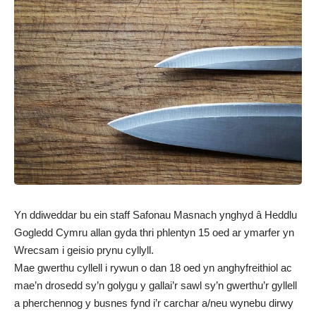
Yn ddiweddar bu ein staff Safonau Masnach ynghyd â Heddlu
Gogledd Cymru allan gyda thri phlentyn 15 oed ar ymarfer yn
Wrecsam i geisio prynu cyllyll.
Mae gwerthu cyllell i rywun o dan 18 oed yn anghyfreithiol ac
mae’n drosedd sy’n golygu y gallai’r sawl sy’n gwerthu’r gyllell
a pherchennog y busnes fynd i’r carchar a/neu wynebu dirwy