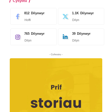
Cysylltu
812
Dilynwyr
1.1K
Dilynwyr
Hoffi
Dilyn
765
Dilynwyr
39
Dilynwyr
Dilyn
Dilyn
- Cofrestru -