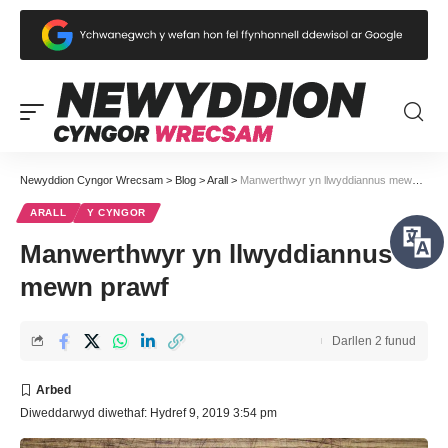
Newyddion Cyngor Wrecsam
>
Blog
>
Arall
>
Manwerthwyr yn llwyddiannus mewn prawf
ARALL
Y CYNGOR
Manwerthwyr yn llwyddiannus
mewn prawf
Darllen 2 funud
Diweddarwyd diwethaf: Hydref 9, 2019 3:54 pm