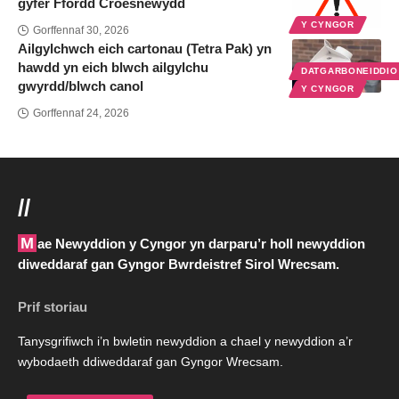
gyfer Ffordd Croesnewydd
Y CYNGOR
Gorffennaf 30, 2026
Ailgylchwch eich cartonau (Tetra Pak) yn
hawdd yn eich blwch ailgylchu
DATGARBONEIDDI
gwyrdd/blwch canol
Y CYNGOR
Gorffennaf 24, 2026
//
Mae Newyddion y Cyngor yn darparu’r holl newyddion
diweddaraf gan Gyngor Bwrdeistref Sirol Wrecsam.
Prif storiau
Tanysgrifiwch i’n bwletin newyddion a chael y newyddion a’r
wybodaeth ddiweddaraf gan Gyngor Wrecsam.