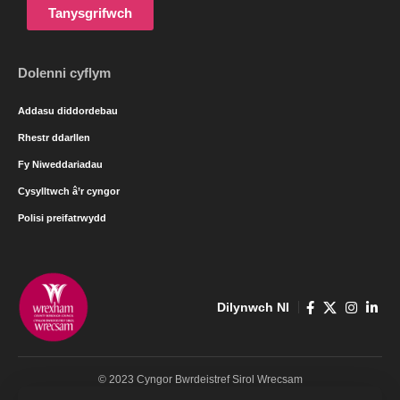
Tanysgrifwch
Dolenni cyflym
Addasu diddordebau
Rhestr ddarllen
Fy Niweddariadau
Cysylltwch â’r cyngor
Polisi preifatrwydd
Dilynwch NI
© 2023 Cyngor Bwrdeistref Sirol Wrecsam