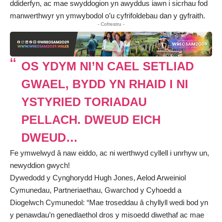
ddiderfyn, ac mae swyddogion yn awyddus iawn i sicrhau fod
manwerthwyr yn ymwybodol o’u cyfrifoldebau dan y gyfraith.
- Cofrestru -
OS YDYM NI’N CAEL SETLIAD
GWAEL, BYDD YN RHAID I NI
YSTYRIED TORIADAU
PELLACH. DWEUD EICH
DWEUD…
Fe ymwelwyd â naw eiddo, ac ni werthwyd cyllell i unrhyw un,
newyddion gwych!
Dywedodd y Cynghorydd Hugh Jones, Aelod Arweiniol
Cymunedau, Partneriaethau, Gwarchod y Cyhoedd a
Diogelwch Cymunedol: “Mae troseddau â chyllyll wedi bod yn
y penawdau’n genedlaethol dros y misoedd diwethaf ac mae