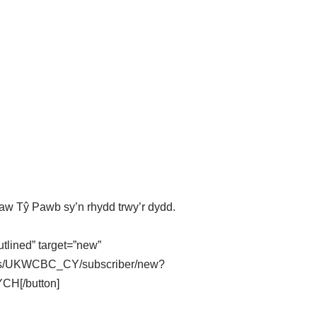
aw Tŷ Pawb sy’n rhydd trwy’r dydd.
utlined” target=”new”
ounts/UKWCBC_CY/subscriber/new?
H[/button]