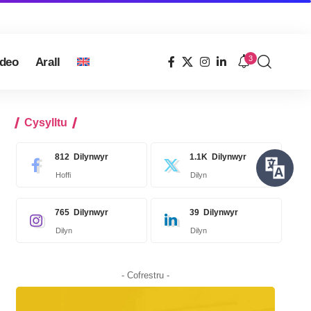
3
ideo
Arall
Cysylltu
812
Dilynwyr
1.1K
Dilynwyr
Hoffi
Dilyn
765
Dilynwyr
39
Dilynwyr
Dilyn
Dilyn
- Cofrestru -