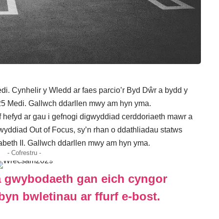
. Cynhelir y Wledd ar faes parcio’r Byd Dŵr a bydd y
 25 Medi. Gallwch ddarllen mwy am hyn
yma.
 hefyd ar gau i gefnogi digwyddiad cerddoriaeth mawr a
wyddiad Out of Focus, sy’n rhan o ddathliadau statws
zabeth II. Gallwch ddarllen mwy am hyn
yma
.
- Cofrestru -
 gwybodaeth gan eich cyngor
byn bwletinau ar ffurf e-bost.