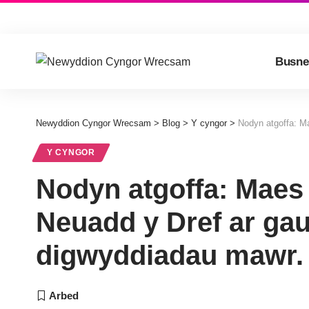
Busne
Newyddion Cyngor Wrecsam
>
Blog
>
Y cyngor
>
Nodyn atgoffa: Maes 
Y CYNGOR
Nodyn atgoffa: Maes 
Neuadd y Dref ar ga
digwyddiadau mawr.