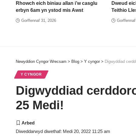
Rhowch eich biniau allan i’w casglu
Dweud eic
erbyn 6am yn ystod mis Awst
Teithio Ll
Gorffennaf 31, 2026
Gorffennaf
Newyddion Cyngor Wrecsam
>
Blog
>
Y cyngor
>
Digwyddiad cerdd
Y CYNGOR
Digwyddiad cerddor
25 Medi!
Diweddarwyd diwethaf: Medi 20, 2022 11:25 am