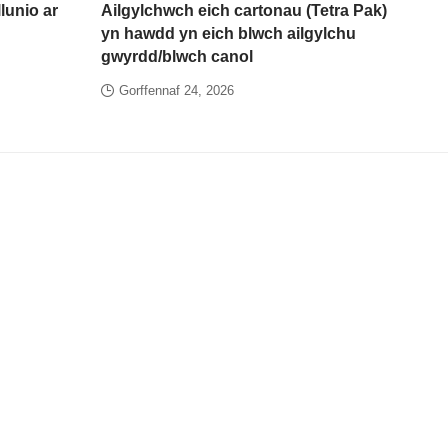
lunio ar
Ailgylchwch eich cartonau (Tetra Pak)
yn hawdd yn eich blwch ailgylchu
gwyrdd/blwch canol
Gorffennaf 24, 2026