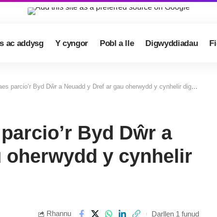
s ac addysg
Y cyngor
Pobl a lle
Digwyddiadau
F
parcio’r Byd Dŵr a Neuadd y Dref ar gau oherwydd y cynhelir digwyddiadau mawr.
parcio’r Byd Dŵr a
u oherwydd y cynhelir
Rhannu
Darllen 1 funud