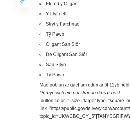
Ffordd y Cilgant
Y Llyfrgell
Stryt y Farchnad
Tŷ Pawb
Cilgant San Siôr
De Cilgant San Siôr
San Silyn
Tŷ Pawb
Mae pob un ar gael am ddim ar ôl 11yb hebl
Derbyniwch ein prif straeon dros e-bost.
[button color=”” size=”large” type=”square_o
link=”https://public.govdelivery.com/acc
topic_id=UKWCBC_CY_5″]TANYSGRIFWYC