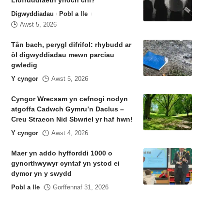
Llofruddiaeth ynoch chi?
Digwyddiadau
Pobl a lle
Awst 5, 2026
Tân bach, perygl difrifol: rhybudd ar
ôl digwyddiadau mewn parciau
gwledig
Y cyngor
Awst 5, 2026
Cyngor Wrecsam yn cefnogi nodyn
atgoffa Cadwch Gymru’n Daclus –
Creu Straeon Nid Sbwriel yr haf hwn!
Y cyngor
Awst 4, 2026
Maer yn addo hyfforddi 1000 o
gynorthwywyr cyntaf yn ystod ei
dymor yn y swydd
Pobl a lle
Gorffennaf 31, 2026