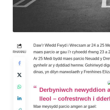
Daw’r Wledd Fwyd i Wrecsam ar 24 a 25 Medi
maes parcio ar gau i’r cyhoedd rhwng 23 a
RHANNU
Ar 25 Medi bydd maes parcio Neuadd y Dref
gynhelir ar y dyddiad hwnnw. Gohiriwyd dig
dinas, yn dilyn marwolaeth y Frenhines Eli
Derbyniwch newyddion a
lleol – cofrestrwch i dder
Mae
meysydd parcio amgen
ar gael: