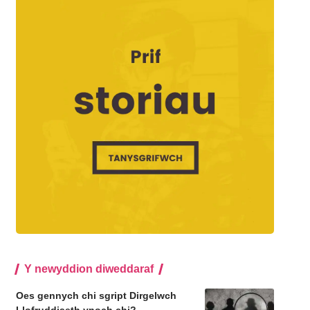
Y newyddion diweddaraf
Oes gennych chi sgript Dirgelwch