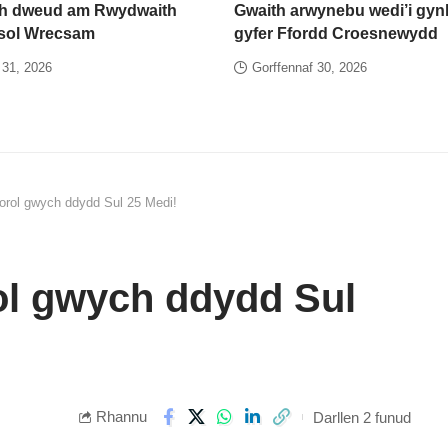
h dweud am Rwydwaith
Gwaith arwynebu wedi’i gynl
esol Wrecsam
gyfer Ffordd Croesnewydd
 31, 2026
Gorffennaf 30, 2026
orol gwych ddydd Sul 25 Medi!
ol gwych ddydd Sul
Rhannu
Darllen 2 funud