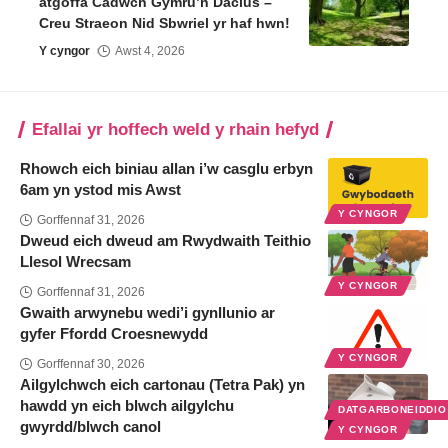
atgoffa Cadwch Gymru’n Daclus –
Creu Straeon Nid Sbwriel yr haf hwn!
Y cyngor
Awst 4, 2026
Efallai yr hoffech weld y rhain hefyd
Rhowch eich biniau allan i’w casglu erbyn
6am yn ystod mis Awst
Y CYNGOR
Gorffennaf 31, 2026
Dweud eich dweud am Rwydwaith Teithio
Llesol Wrecsam
Y CYNGOR
Gorffennaf 31, 2026
Gwaith arwynebu wedi’i gynllunio ar
gyfer Ffordd Croesnewydd
Y CYNGOR
Gorffennaf 30, 2026
Ailgylchwch eich cartonau (Tetra Pak) yn
hawdd yn eich blwch ailgylchu
DATGARBONEIDDI
gwyrdd/blwch canol
Y CYNGOR