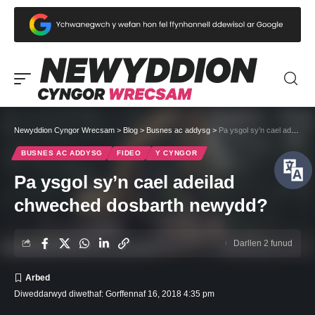
Newyddion Cyngor Wrecsam
>
Blog
>
Busnes ac addysg
>
Pa ysgol sy’n cael adeilad chweched dosbarth newydd?
BUSNES AC ADDYSG
FIDEO
Y CYNGOR
Pa ysgol sy’n cael adeilad
chweched dosbarth newydd?
Darllen 2 funud
Diweddarwyd diwethaf: Gorffennaf 16, 2018 4:35 pm