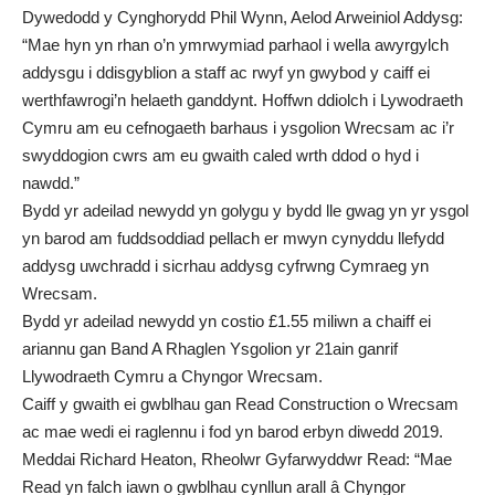
Dywedodd y Cynghorydd Phil Wynn, Aelod Arweiniol Addysg:
“Mae hyn yn rhan o’n ymrwymiad parhaol i wella awyrgylch
addysgu i ddisgyblion a staff ac rwyf yn gwybod y caiff ei
werthfawrogi’n helaeth ganddynt. Hoffwn ddiolch i Lywodraeth
Cymru am eu cefnogaeth barhaus i ysgolion Wrecsam ac i’r
swyddogion cwrs am eu gwaith caled wrth ddod o hyd i
nawdd.”
Bydd yr adeilad newydd yn golygu y bydd lle gwag yn yr ysgol
yn barod am fuddsoddiad pellach er mwyn cynyddu llefydd
addysg uwchradd i sicrhau addysg cyfrwng Cymraeg yn
Wrecsam.
Bydd yr adeilad newydd yn costio £1.55 miliwn a chaiff ei
ariannu gan Band A Rhaglen Ysgolion yr 21ain ganrif
Llywodraeth Cymru a Chyngor Wrecsam.
Caiff y gwaith ei gwblhau gan Read Construction o Wrecsam
ac mae wedi ei raglennu i fod yn barod erbyn diwedd 2019.
Meddai Richard Heaton, Rheolwr Gyfarwyddwr Read: “Mae
Read yn falch iawn o gwblhau cynllun arall â Chyngor