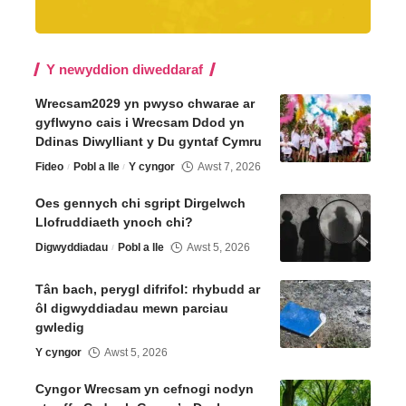
Y newyddion diweddaraf
Wrecsam2029 yn pwyso chwarae ar
gyflwyno cais i Wrecsam Ddod yn
Ddinas Diwylliant y Du gyntaf Cymru
Fideo
Pobl a lle
Y cyngor
Awst 7, 2026
Oes gennych chi sgript Dirgelwch
Llofruddiaeth ynoch chi?
Digwyddiadau
Pobl a lle
Awst 5, 2026
Tân bach, perygl difrifol: rhybudd ar
ôl digwyddiadau mewn parciau
gwledig
Y cyngor
Awst 5, 2026
Cyngor Wrecsam yn cefnogi nodyn