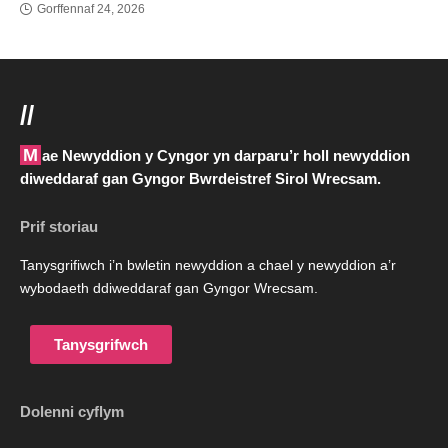
Gorffennaf 24, 2026
//
Mae Newyddion y Cyngor yn darparu’r holl newyddion
diweddaraf gan Gyngor Bwrdeistref Sirol Wrecsam.
Prif storiau
Tanysgrifiwch i’n bwletin newyddion a chael y newyddion a’r
wybodaeth ddiweddaraf gan Gyngor Wrecsam.
Tanysgrifwch
Dolenni cyflym