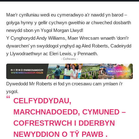
Mae’r cynlluniau wedi eu cymeradwyo a’r nawdd yn barod –
golyga hynny y gellir cychwyn gweithio ar chweched dosbarth
newydd sbon yn Ysgol Morgan Llwyd!
Y Cynghorydd Andy Williams, Maer Wrecsam wnaeth ‘dorri’r
dywarchen’ yn swyddogol ynghyd ag Aled Roberts, Cadeirydd
y Llywodraethwyr ac Eleri Lewis, y Pennaeth.
- Cofrestru -
Dywedodd Mr Roberts ei fod yn croesawu cam ymlaen i’r
ysgol.
CELFYDDYDAU,
MARCHNADOEDD, CYMUNED –
COFRESTRWCH I DDERBYN
NEWYDDION O TŶ PAWB .