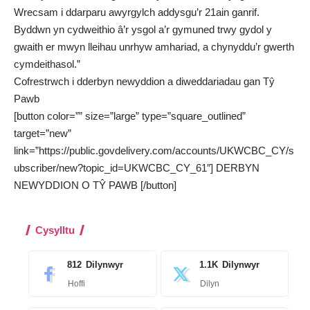
Wrecsam i ddarparu awyrgylch addysgu’r 21ain ganrif.
Byddwn yn cydweithio â’r ysgol a’r gymuned trwy gydol y
gwaith er mwyn lleihau unrhyw amhariad, a chynyddu’r gwerth
cymdeithasol.”
Cofrestrwch i dderbyn newyddion a diweddariadau gan Tŷ
Pawb
[button color=”” size=”large” type=”square_outlined”
target=”new”
link=”https://public.govdelivery.com/accounts/UKWCBC_CY/s
ubscriber/new?topic_id=UKWCBC_CY_61″] DERBYN
NEWYDDION O TŶ PAWB [/button]
Cysylltu
812
Dilynwyr
1.1K
Dilynwyr
Hoffi
Dilyn