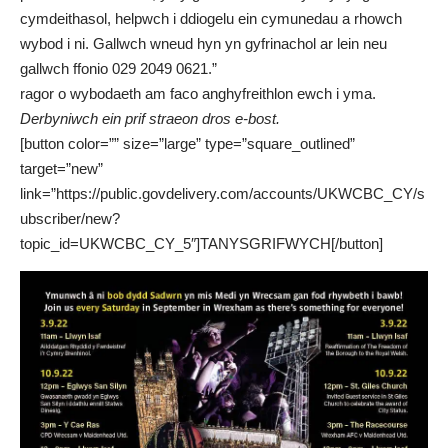
cymdeithasol, helpwch i ddiogelu ein cymunedau a rhowch
wybod i ni. Gallwch wneud hyn yn gyfrinachol
ar lein
neu
gallwch ffonio 029 2049 0621.”
ragor o wybodaeth am faco anghyfreithlon ewch i
yma
.
Derbyniwch ein prif straeon dros e-bost.
[button color=”” size=”large” type=”square_outlined”
target=”new”
link=”https://public.govdelivery.com/accounts/UKWCBC_CY/s
ubscriber/new?
topic_id=UKWCBC_CY_5″]TANYSGRIFWYCH[/button]