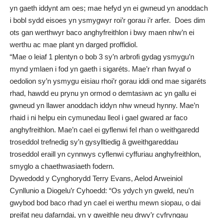
yn gaeth iddynt am oes; mae hefyd yn ei gwneud yn anoddach
i bobl sydd eisoes yn ysmygwyr roi’r gorau i’r arfer. Does dim
ots gan werthwyr baco anghyfreithlon i bwy maen nhw’n ei
werthu ac mae plant yn darged proffidiol.
“Mae o leiaf 1 plentyn o bob 3 sy’n arbrofi gydag ysmygu’n
mynd ymlaen i fod yn gaeth i sigaréts. Mae’r rhan fwyaf o
oedolion sy’n ysmygu eisiau rhoi’r gorau iddi ond mae sigaréts
rhad, hawdd eu prynu yn ormod o demtasiwn ac yn gallu ei
gwneud yn llawer anoddach iddyn nhw wneud hynny. Mae’n
rhaid i ni helpu ein cymunedau lleol i gael gwared ar faco
anghyfreithlon. Mae’n cael ei gyflenwi fel rhan o weithgaredd
troseddol trefnedig sy’n gysylltiedig â gweithgareddau
troseddol eraill yn cynnwys cyflenwi cyffuriau anghyfreithlon,
smyglo a chaethwasiaeth fodern.
Dywedodd y Cynghorydd Terry Evans, Aelod Arweiniol
Cynllunio a Diogelu’r Cyhoedd: “Os ydych yn gweld, neu’n
gwybod bod baco rhad yn cael ei werthu mewn siopau, o dai
preifat neu dafarndai, yn y gweithle neu drwy’r cyfryngau