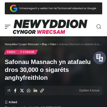
Newyddion Cyngor Wrecsam
>
Blog
>
Fideo
>
Safonau Masnach yn atafaelu dros 30,000 o sigaréts anghyfreithlon
FIDEO
Y CYNGOR
Safonau Masnach yn atafaelu
dros 30,000 o sigaréts
anghyfreithlon
Darllen 4 funud