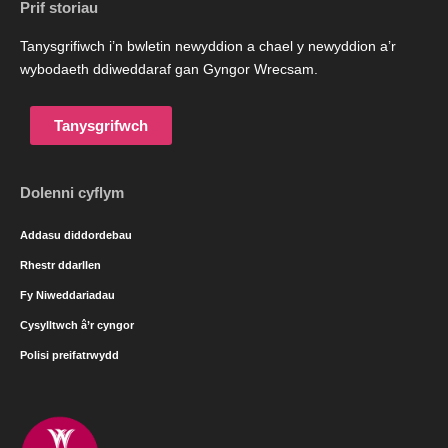
Prif storiau
Tanysgrifiwch i’n bwletin newyddion a chael y newyddion a’r
wybodaeth ddiweddaraf gan Gyngor Wrecsam.
Tanysgrifwch
Dolenni cyflym
Addasu diddordebau
Rhestr ddarllen
Fy Niweddariadau
Cysylltwch â’r cyngor
Polisi preifatrwydd