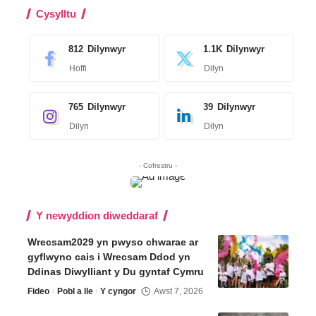
Cysylltu
812
Dilynwyr
1.1K
Dilynwyr
Hoffi
Dilyn
765
Dilynwyr
39
Dilynwyr
Dilyn
Dilyn
- Cofrestru -
Y newyddion diweddaraf
Wrecsam2029 yn pwyso chwarae ar
gyflwyno cais i Wrecsam Ddod yn
Ddinas Diwylliant y Du gyntaf Cymru
Fideo
Pobl a lle
Y cyngor
Awst 7, 2026