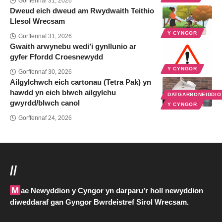
Gorffennaf 31, 2026
Dweud eich dweud am Rwydwaith Teithio
Llesol Wrecsam
Y CYNGOR
Gorffennaf 31, 2026
Gwaith arwynebu wedi’i gynllunio ar
gyfer Ffordd Croesnewydd
Y CYNGOR
Gorffennaf 30, 2026
Ailgylchwch eich cartonau (Tetra Pak) yn
hawdd yn eich blwch ailgylchu
DATGARBONEIDDI
gwyrdd/blwch canol
Y CYNGOR
Gorffennaf 24, 2026
//
Mae Newyddion y Cyngor yn darparu’r holl newyddion
diweddaraf gan Gyngor Bwrdeistref Sirol Wrecsam.