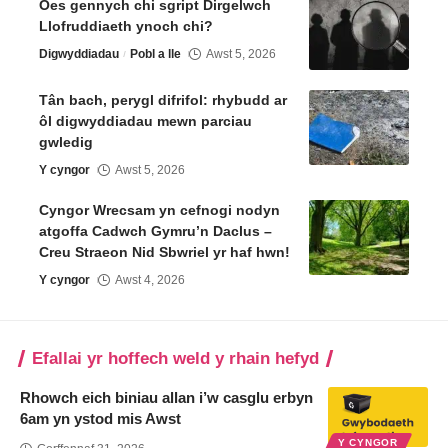
Oes gennych chi sgript Dirgelwch
Llofruddiaeth ynoch chi?
Digwyddiadau
Pobl a lle
Awst 5, 2026
Tân bach, perygl difrifol: rhybudd ar
ôl digwyddiadau mewn parciau
gwledig
Y cyngor
Awst 5, 2026
Cyngor Wrecsam yn cefnogi nodyn
atgoffa Cadwch Gymru’n Daclus –
Creu Straeon Nid Sbwriel yr haf hwn!
Y cyngor
Awst 4, 2026
Efallai yr hoffech weld y rhain hefyd
Rhowch eich biniau allan i’w casglu erbyn
6am yn ystod mis Awst
Y CYNGOR