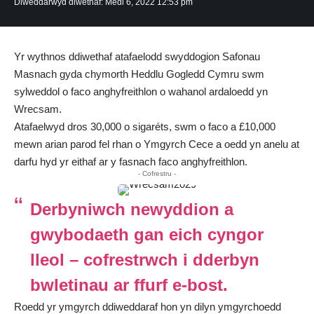
Diweddarwyd diwethaf: Medi 6, 2022 12:53 pm
Yr wythnos ddiwethaf atafaelodd swyddogion Safonau
Masnach gyda chymorth Heddlu Gogledd Cymru swm
sylweddol o faco anghyfreithlon o wahanol ardaloedd yn
Wrecsam.
Atafaelwyd dros 30,000 o sigaréts, swm o faco a £10,000
mewn arian parod fel rhan o Ymgyrch Cece a oedd yn anelu at
darfu hyd yr eithaf ar y fasnach faco anghyfreithlon.
- Cofrestru -
Derbyniwch newyddion a
gwybodaeth gan eich cyngor
lleol – cofrestrwch i dderbyn
bwletinau ar ffurf e-bost.
Roedd yr ymgyrch ddiweddaraf hon yn dilyn ymgyrchoedd