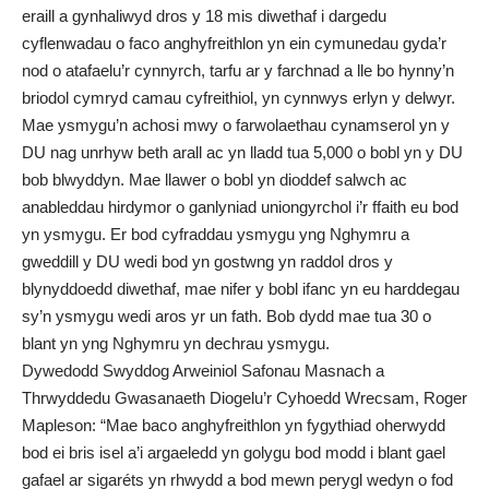
eraill a gynhaliwyd dros y 18 mis diwethaf i dargedu
cyflenwadau o faco anghyfreithlon yn ein cymunedau gyda’r
nod o atafaelu’r cynnyrch, tarfu ar y farchnad a lle bo hynny’n
briodol cymryd camau cyfreithiol, yn cynnwys erlyn y delwyr.
Mae ysmygu’n achosi mwy o farwolaethau cynamserol yn y
DU nag unrhyw beth arall ac yn lladd tua 5,000 o bobl yn y DU
bob blwyddyn. Mae llawer o bobl yn dioddef salwch ac
anableddau hirdymor o ganlyniad uniongyrchol i’r ffaith eu bod
yn ysmygu. Er bod cyfraddau ysmygu yng Nghymru a
gweddill y DU wedi bod yn gostwng yn raddol dros y
blynyddoedd diwethaf, mae nifer y bobl ifanc yn eu harddegau
sy’n ysmygu wedi aros yr un fath. Bob dydd mae tua 30 o
blant yn yng Nghymru yn dechrau ysmygu.
Dywedodd Swyddog Arweiniol Safonau Masnach a
Thrwyddedu Gwasanaeth Diogelu’r Cyhoedd Wrecsam, Roger
Mapleson: “Mae baco anghyfreithlon yn fygythiad oherwydd
bod ei bris isel a’i argaeledd yn golygu bod modd i blant gael
gafael ar sigaréts yn rhwydd a bod mewn perygl wedyn o fod