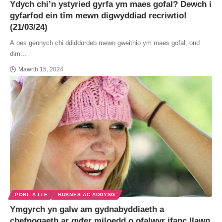
Ydych chi’n ystyried gyrfa ym maes gofal? Dewch i
gyfarfod ein tîm mewn digwyddiad recriwtio!
(21/03/24)
A oes gennych chi ddiddordeb mewn gweithio ym maes gofal, ond
dim…
Mawrth 15, 2024
POBL A LLE
BUSNES AC ADDYSG
Ymgyrch yn galw am gydnabyddiaeth a
chefnogaeth ar gyfer miloedd o ofalwyr ifanc llawn