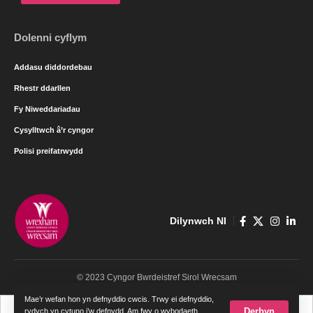
Dolenni cyflym
Addasu diddordebau
Rhestr ddarllen
Fy Niweddariadau
Cysylltwch â’r cyngor
Polisi preifatrwydd
Dilynwch NI
© 2023 Cyngor Bwrdeistref Sirol Wrecsam
Mae’r wefan hon yn defnyddio cwcis. Trwy ei defnyddio,
Cymraeg
English
Derbyn
rydych yn cytuno i’w defnydd. Am fwy o wybodaeth,