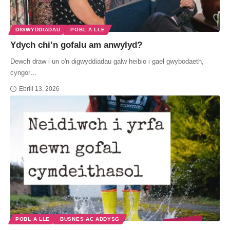
DIGWYDDIADAU
POBL A LLE
Ydych chi’n gofalu am anwylyd?
Dewch draw i un o'n digwyddiadau galw heibio i gael gwybodaeth,
cyngor…
Ebrill 13, 2026
POBL A LLE
BUSNES AC ADDYSG