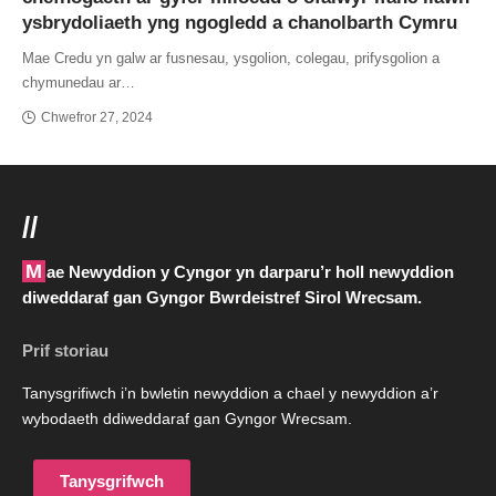
ysbrydoliaeth yng ngogledd a chanolbarth Cymru
Mae Credu yn galw ar fusnesau, ysgolion, colegau, prifysgolion a
chymunedau ar…
Chwefror 27, 2024
//
Mae Newyddion y Cyngor yn darparu’r holl newyddion
diweddaraf gan Gyngor Bwrdeistref Sirol Wrecsam.
Prif storiau
Tanysgrifiwch i’n bwletin newyddion a chael y newyddion a’r
wybodaeth ddiweddaraf gan Gyngor Wrecsam.
Tanysgrifwch