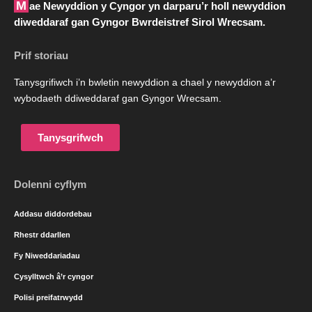
Mae Newyddion y Cyngor yn darparu’r holl newyddion
diweddaraf gan Gyngor Bwrdeistref Sirol Wrecsam.
Prif storiau
Tanysgrifiwch i’n bwletin newyddion a chael y newyddion a’r
wybodaeth ddiweddaraf gan Gyngor Wrecsam.
Tanysgrifwch
Dolenni cyflym
Addasu diddordebau
Rhestr ddarllen
Fy Niweddariadau
Cysylltwch â’r cyngor
Polisi preifatrwydd