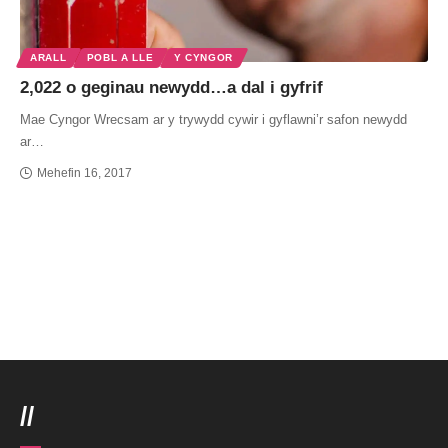
ARALL
POBL A LLE
Y CYNGOR
2,022 o geginau newydd…a dal i gyfrif
Mae Cyngor Wrecsam ar y trywydd cywir i gyflawni’r safon newydd
ar…
Mehefin 16, 2017
//