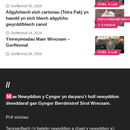
POBL A LLE
Gorffennaf 30, 2026
Ailgylchwch eich cartonau (Tetra Pak) yn
hawdd yn eich blwch ailgylchu
DATGARBONEIDDI
gwyrdd/blwch canol
Y CYNGOR
Gorffennaf 24, 2026
Ymrwymiadau Maer Wrecsam –
Gorffennaf
POBL A LLE
Gorffennaf 28, 2026
//
Mae Newyddion y Cyngor yn darparu’r holl newyddion
diweddaraf gan Gyngor Bwrdeistref Sirol Wrecsam.
Prif storiau
Tanysgrifiwch i’n bwletin newyddion a chael y newyddion a’r