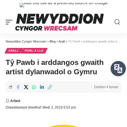
Newyddion Cyngor Wrecsam
>
Blog
>
Arall
>
Tŷ Pawb i arddangos gwaith artist dylanwadol o Gymru
ARALL
POBL A LLE
Tŷ Pawb i arddangos gwaith
artist dylanwadol o Gymru
Darllen 4 funud
Diweddarwyd diwethaf: Medi 3, 2019 6:52 pm