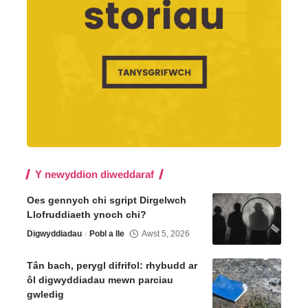
Y newyddion diweddaraf
Oes gennych chi sgript Dirgelwch
Llofruddiaeth ynoch chi?
Digwyddiadau
Pobl a lle
Awst 5, 2026
Tân bach, perygl difrifol: rhybudd ar
ôl digwyddiadau mewn parciau
gwledig