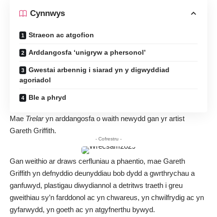
Cynnwys
Straeon ac atgofion
Arddangosfa ‘unigryw a phersonol’
Gwestai arbennig i siarad yn y digwyddiad
agoriadol
Ble a phryd
Mae
Trelar
yn arddangosfa o waith newydd gan yr artist
Gareth Griffith.
- Cofrestru -
Gan weithio ar draws cerfluniau a phaentio, mae Gareth
Griffith yn defnyddio deunyddiau bob dydd a gwrthrychau a
ganfuwyd, plastigau diwydiannol a detritws traeth i greu
gweithiau sy’n farddonol ac yn chwareus, yn chwilfrydig ac yn
gyfarwydd, yn goeth ac yn atgyfnerthu bywyd.