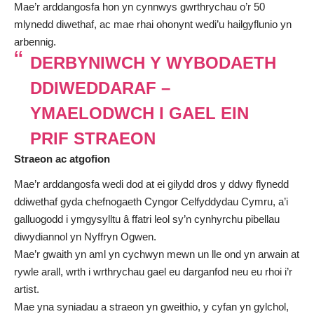
Mae’r arddangosfa hon yn cynnwys gwrthrychau o’r 50
mlynedd diwethaf, ac mae rhai ohonynt wedi’u hailgyflunio yn
arbennig.
DERBYNIWCH Y WYBODAETH
DDIWEDDARAF –
YMAELODWCH I GAEL EIN
PRIF STRAEON
Straeon ac atgofion
Mae’r arddangosfa wedi dod at ei gilydd dros y ddwy flynedd
ddiwethaf gyda chefnogaeth Cyngor Celfyddydau Cymru, a’i
galluogodd i ymgysylltu â ffatri leol sy’n cynhyrchu pibellau
diwydiannol yn Nyffryn Ogwen.
Mae’r gwaith yn aml yn cychwyn mewn un lle ond yn arwain at
rywle arall, wrth i wrthrychau gael eu darganfod neu eu rhoi i’r
artist.
Mae yna syniadau a straeon yn gweithio, y cyfan yn gylchol,