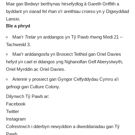
Mae gan Bedwyr berthynas hirsefydlog â Gareth Griffith a
byddant yn siarad fel rhan o’r areithiau croeso yn y Digwyddiad
Lansio.
Ble a phryd
Mae’r
Trelar
yn arddangos yn Tŷ Pawb rhwng Medi 21 –
Tachwedd 3.
Mae’r arddangosfa yn Brosiect Teithiol gan Oriel Davies
hefyd yn cael ei ddangos yng Nghanolfan Gelf Aberystwyth,
Oriel Myrddin ac Oriel Davies.
Ariennir y prosiect gan Gyngor Celfyddydau Cymru a’i
gefnogi gan Culture Colony.
Dilynwch Tŷ Pawb ar:
Facebook
Twitter
Instagram
Cofrestrwch i dderbyn newyddion a diweddariadau gan Tŷ
Pawb