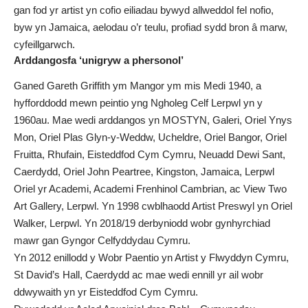
gan fod yr artist yn cofio eiliadau bywyd allweddol fel nofio,
byw yn Jamaica, aelodau o’r teulu, profiad sydd bron â marw,
cyfeillgarwch.
Arddangosfa ‘unigryw a phersonol’
Ganed Gareth Griffith ym Mangor ym mis Medi 1940, a
hyfforddodd mewn peintio yng Ngholeg Celf Lerpwl yn y
1960au. Mae wedi arddangos yn MOSTYN, Galeri, Oriel Ynys
Mon, Oriel Plas Glyn-y-Weddw, Ucheldre, Oriel Bangor, Oriel
Fruitta, Rhufain, Eisteddfod Cym Cymru, Neuadd Dewi Sant,
Caerdydd, Oriel John Peartree, Kingston, Jamaica, Lerpwl
Oriel yr Academi, Academi Frenhinol Cambrian, ac View Two
Art Gallery, Lerpwl. Yn 1998 cwblhaodd Artist Preswyl yn Oriel
Walker, Lerpwl. Yn 2018/19 derbyniodd wobr gynhyrchiad
mawr gan Gyngor Celfyddydau Cymru.
Yn 2012 enillodd y Wobr Paentio yn Artist y Flwyddyn Cymru,
St David’s Hall, Caerdydd ac mae wedi ennill yr ail wobr
ddwywaith yn yr Eisteddfod Cym Cymru.