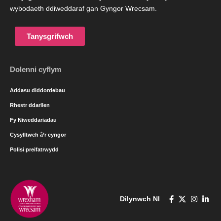
wybodaeth ddiweddaraf gan Gyngor Wrecsam.
Tanysgrifwch
Dolenni cyflym
Addasu diddordebau
Rhestr ddarllen
Fy Niweddariadau
Cysylltwch â’r cyngor
Polisi preifatrwydd
Dilynwch NI