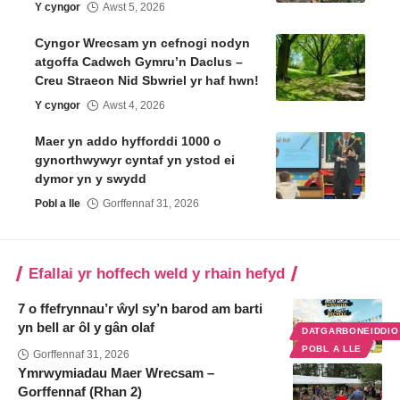
Y cyngor
Awst 5, 2026
Cyngor Wrecsam yn cefnogi nodyn
atgoffa Cadwch Gymru’n Daclus –
Creu Straeon Nid Sbwriel yr haf hwn!
Y cyngor
Awst 4, 2026
Maer yn addo hyfforddi 1000 o
gynorthwywyr cyntaf yn ystod ei
dymor yn y swydd
Pobl a lle
Gorffennaf 31, 2026
Efallai yr hoffech weld y rhain hefyd
7 o ffefrynnau’r ŵyl sy’n barod am barti
yn bell ar ôl y gân olaf
DATGARBONEIDDI
POBL A LLE
Gorffennaf 31, 2026
Ymrwymiadau Maer Wrecsam –
Gorffennaf (Rhan 2)