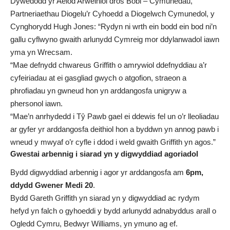
Dywedodd yr Aelod Arweiniol dros Bobl – Cymunedau,
Partneriaethau Diogelu’r Cyhoedd a Diogelwch Cymunedol, y
Cynghorydd Hugh Jones: “Rydyn ni wrth ein bodd ein bod ni’n
gallu cyflwyno gwaith arlunydd Cymreig mor ddylanwadol iawn
yma yn Wrecsam.
“Mae defnydd chwareus Griffith o amrywiol ddefnyddiau a’r
cyfeiriadau at ei gasgliad gwych o atgofion, straeon a
phrofiadau yn gwneud hon yn arddangosfa unigryw a
phersonol iawn.
“Mae’n anrhydedd i Tŷ Pawb gael ei ddewis fel un o’r lleoliadau
ar gyfer yr arddangosfa deithiol hon a byddwn yn annog pawb i
wneud y mwyaf o’r cyfle i ddod i weld gwaith Griffith yn agos.”
Gwestai arbennig i siarad yn y digwyddiad agoriadol
Bydd digwyddiad arbennig i agor yr arddangosfa am
6pm,
ddydd Gwener Medi 20
.
Bydd Gareth Griffith yn siarad yn y digwyddiad ac rydym
hefyd yn falch o gyhoeddi y bydd arlunydd adnabyddus arall o
Ogledd Cymru, Bedwyr Williams, yn ymuno ag ef.