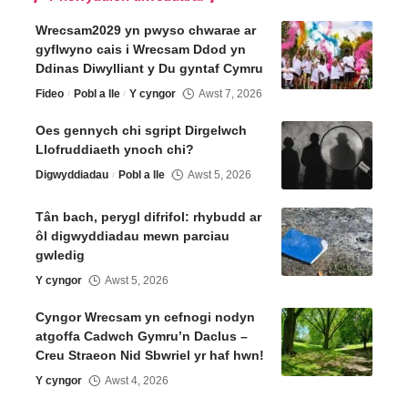
Wrecsam2029 yn pwyso chwarae ar
gyflwyno cais i Wrecsam Ddod yn
Ddinas Diwylliant y Du gyntaf Cymru
Fideo
Pobl a lle
Y cyngor
Awst 7, 2026
Oes gennych chi sgript Dirgelwch
Llofruddiaeth ynoch chi?
Digwyddiadau
Pobl a lle
Awst 5, 2026
Tân bach, perygl difrifol: rhybudd ar
ôl digwyddiadau mewn parciau
gwledig
Y cyngor
Awst 5, 2026
Cyngor Wrecsam yn cefnogi nodyn
atgoffa Cadwch Gymru’n Daclus –
Creu Straeon Nid Sbwriel yr haf hwn!
Y cyngor
Awst 4, 2026