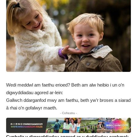
Wedi meddwl am faethu erioed? Beth am alw heibio i un o’n
digwyddiadau agored ar-lein:
Gallwch ddarganfod mwy am faethu, beth yw’r broses a siarad
â rhai o’n gofalwyr maeth.
- Cofrestru -
Cynhelir y digwyddiadau agored ar y dyddiadau canlynol: