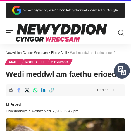
Newyddion Cyngor Wrecsam
>
Blog
>
Arall
>
Wedi meddwl am faethu erioed?
ARALL
POBL A LLE
Y CYNGOR
Wedi meddwl am faethu erioed?
Darllen 1 funud
Diweddarwyd diwethaf: Medi 2, 2020 2:47 pm