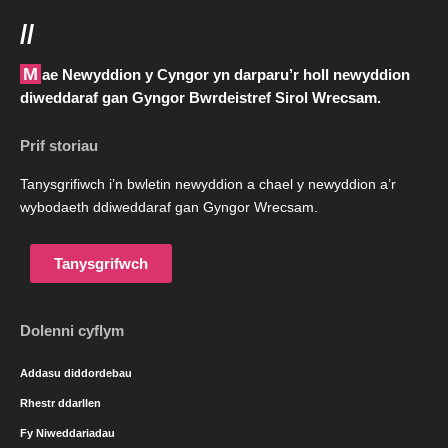
//
Mae Newyddion y Cyngor yn darparu’r holl newyddion
diweddaraf gan Gyngor Bwrdeistref Sirol Wrecsam.
Prif storiau
Tanysgrifiwch i’n bwletin newyddion a chael y newyddion a’r
wybodaeth ddiweddaraf gan Gyngor Wrecsam.
Tanysgrifwch
Dolenni cyflym
Addasu diddordebau
Rhestr ddarllen
Fy Niweddariadau