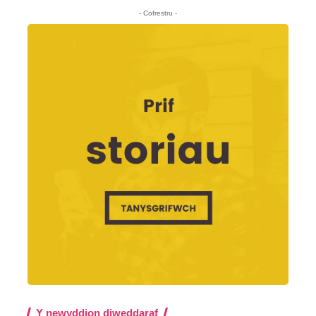
- Cofrestru -
Y newyddion diweddaraf