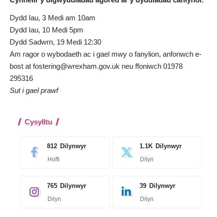
Dydd Iau, 3 Medi am 10am
Dydd Iau, 10 Medi 5pm
Dydd Sadwrn, 19 Medi 12:30
Am ragor o wybodaeth ac i gael mwy o fanylion, anfonwch e-
bost at
fostering@wrexham.gov.uk
neu ffoniwch 01978
295316
Sut i gael prawf
Cysylltu
812
Dilynwyr
1.1K
Dilynwyr
Hoffi
Dilyn
765
Dilynwyr
39
Dilynwyr
Dilyn
Dilyn