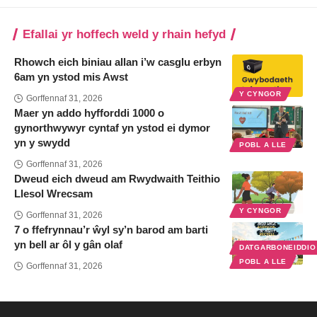
Efallai yr hoffech weld y rhain hefyd
Rhowch eich biniau allan i’w casglu erbyn
6am yn ystod mis Awst
Y CYNGOR
Gorffennaf 31, 2026
Maer yn addo hyfforddi 1000 o
gynorthwywyr cyntaf yn ystod ei dymor
yn y swydd
POBL A LLE
Gorffennaf 31, 2026
Dweud eich dweud am Rwydwaith Teithio
Llesol Wrecsam
Y CYNGOR
Gorffennaf 31, 2026
7 o ffefrynnau’r ŵyl sy’n barod am barti
yn bell ar ôl y gân olaf
DATGARBONEIDDI
POBL A LLE
Gorffennaf 31, 2026