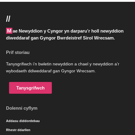
//
Mae Newyddion y Cyngor yn darparu’r holl newyddion
diweddaraf gan Gyngor Bwrdeistref Sirol Wrecsam.
Prif storiau
Tanysgrifiwch i’n bwletin newyddion a chael y newyddion a’r
wybodaeth ddiweddaraf gan Gyngor Wrecsam.
Tanysgrifwch
Dolenni cyflym
Addasu diddordebau
Rhestr ddarllen