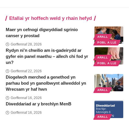
Efallai yr hoffech weld y rhain hefyd
Maer yn cefnogi digwyddiad sgrinio
canser y prostad
ARALL
POBL A LLE
Gorffennaf 28, 2026
Rydyn ni’n chwilio am is-gadeirydd ar
gyfer ein panel maethu – allech chi fod yr
ARALL
un?
POBL A LLE
Gorffennaf 22, 2026
Diogelwch merched a genethod yn
parhau bod yn ganolbwynt allweddol yn
Wrecsam yr haf hwn
ARALL
Gorffennaf 16, 2026
Diweddariad ar y brechlyn MenB
Gorffennaf 16, 2026
ARALL