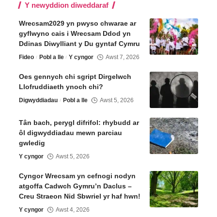
Y newyddion diweddaraf
Wrecsam2029 yn pwyso chwarae ar
gyflwyno cais i Wrecsam Ddod yn
Ddinas Diwylliant y Du gyntaf Cymru
Fideo
Pobl a lle
Y cyngor
Awst 7, 2026
Oes gennych chi sgript Dirgelwch
Llofruddiaeth ynoch chi?
Digwyddiadau
Pobl a lle
Awst 5, 2026
Tân bach, perygl difrifol: rhybudd ar
ôl digwyddiadau mewn parciau
gwledig
Y cyngor
Awst 5, 2026
Cyngor Wrecsam yn cefnogi nodyn
atgoffa Cadwch Gymru’n Daclus –
Creu Straeon Nid Sbwriel yr haf hwn!
Y cyngor
Awst 4, 2026