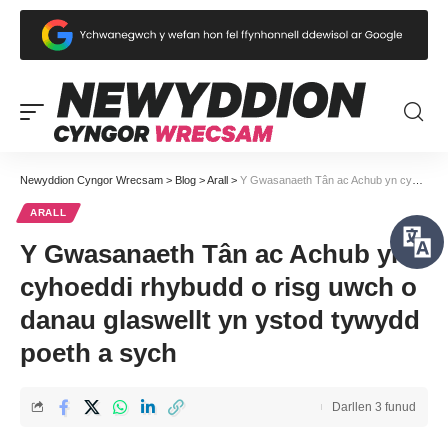
Newyddion Cyngor Wrecsam
>
Blog
>
Arall
>
Y Gwasanaeth Tân ac Achub yn cyhoeddi rhybudd o risg uwch o danau glaswellt yn ystod tywydd poeth a sych
ARALL
Y Gwasanaeth Tân ac Achub yn
cyhoeddi rhybudd o risg uwch o
danau glaswellt yn ystod tywydd
poeth a sych
Darllen 3 funud