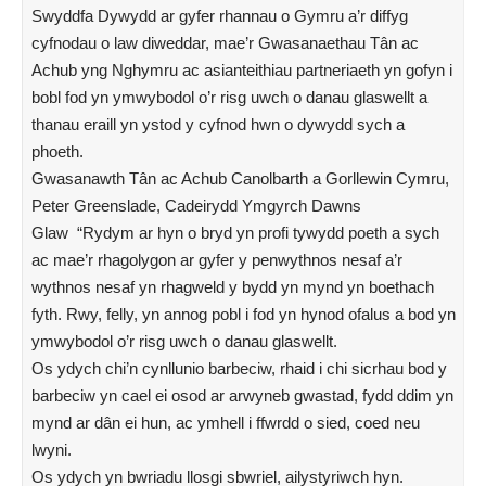
Swyddfa Dywydd ar gyfer rhannau o Gymru a’r diffyg
cyfnodau o law diweddar, mae’r Gwasanaethau Tân ac
Achub yng Nghymru ac asianteithiau partneriaeth yn gofyn i
bobl fod yn ymwybodol o’r risg uwch o danau glaswellt a
thanau eraill yn ystod y cyfnod hwn o dywydd sych a
phoeth.
Gwasanawth Tân ac Achub Canolbarth a Gorllewin Cymru,
Peter Greenslade, Cadeirydd Ymgyrch Dawns
Glaw “Rydym ar hyn o bryd yn profi tywydd poeth a sych
ac mae’r rhagolygon ar gyfer y penwythnos nesaf a’r
wythnos nesaf yn rhagweld y bydd yn mynd yn boethach
fyth. Rwy, felly, yn annog pobl i fod yn hynod ofalus a bod yn
ymwybodol o’r risg uwch o danau glaswellt.
Os ydych chi’n cynllunio barbeciw, rhaid i chi sicrhau bod y
barbeciw yn cael ei osod ar arwyneb gwastad, fydd ddim yn
mynd ar dân ei hun, ac ymhell i ffwrdd o sied, coed neu
lwyni.
Os ydych yn bwriadu llosgi sbwriel, ailystyriwch hyn.