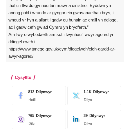
thaflu i ffwrdd gynnau tân mawr a dinistriol. Byddwn yn
annog pobl i wrando ar gyngor ein gwasanaethau brys, i
wneud yr hyn a allant i gadw eu hunain ac eraill yn ddiogel,
ac i gadw cefn gwlad Cymru yn brydferth.”
Am fwy o wybodaeth am sut i fwynhau’r awyr agored yn
ddiogel ewch i
https://www.tancgc.gov.uk/cym/diogelwch/eich-gardd-ar-
awyr-agored/
Cysylltu
812
Dilynwyr
1.1K
Dilynwyr
Hoffi
Dilyn
765
Dilynwyr
39
Dilynwyr
Dilyn
Dilyn