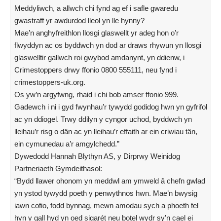
Meddyliwch, a allwch chi fynd ag ef i safle gwaredu
gwastraff yr awdurdod lleol yn lle hynny?
Mae’n anghyfreithlon llosgi glaswellt yr adeg hon o’r
flwyddyn ac os byddwch yn dod ar draws rhywun yn llosgi
glaswelltir gallwch roi gwybod amdanynt, yn ddienw, i
Crimestoppers drwy ffonio 0800 555111, neu fynd i
crimestoppers-uk.org.
Os yw’n argyfwng, rhaid i chi bob amser ffonio 999.
Gadewch i ni i gyd fwynhau’r tywydd godidog hwn yn gyfrifol
ac yn ddiogel. Trwy ddilyn y cyngor uchod, byddwch yn
lleihau’r risg o dân ac yn lleihau’r effaith ar ein criwiau tân,
ein cymunedau a’r amgylchedd.”
Dywedodd Hannah Blythyn AS, y Dirprwy Weinidog
Partneriaeth Gymdeithasol:
“Bydd llawer ohonom yn meddwl am ymweld â chefn gwlad
yn ystod tywydd poeth y penwythnos hwn. Mae’n bwysig
iawn cofio, fodd bynnag, mewn amodau sych a phoeth fel
hyn y gall hyd yn oed sigarét neu botel wydr sy’n cael ei