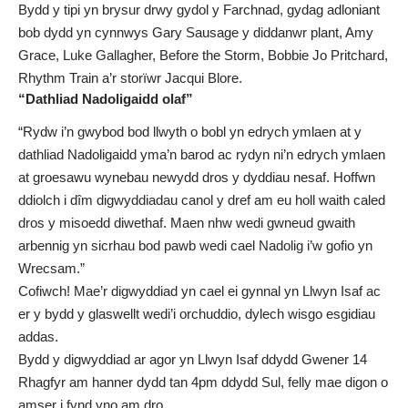
Bydd y tipi yn brysur drwy gydol y Farchnad, gydag adloniant
bob dydd yn cynnwys Gary Sausage y diddanwr plant, Amy
Grace, Luke Gallagher, Before the Storm, Bobbie Jo Pritchard,
Rhythm Train a’r storïwr Jacqui Blore.
“Dathliad Nadoligaidd olaf”
“Rydw i’n gwybod bod llwyth o bobl yn edrych ymlaen at y
dathliad Nadoligaidd yma’n barod ac rydyn ni’n edrych ymlaen
at groesawu wynebau newydd dros y dyddiau nesaf. Hoffwn
ddiolch i dîm digwyddiadau canol y dref am eu holl waith caled
dros y misoedd diwethaf. Maen nhw wedi gwneud gwaith
arbennig yn sicrhau bod pawb wedi cael Nadolig i’w gofio yn
Wrecsam.”
Cofiwch! Mae’r digwyddiad yn cael ei gynnal yn Llwyn Isaf ac
er y bydd y glaswellt wedi’i orchuddio, dylech wisgo esgidiau
addas.
Bydd y digwyddiad ar agor yn Llwyn Isaf ddydd Gwener 14
Rhagfyr am hanner dydd tan 4pm ddydd Sul, felly mae digon o
amser i fynd yno am dro.