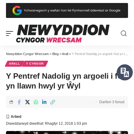
Newyddion Cyngor Wrecsam
>
Blog
>
Arall
>
Y Pentref Nadolig yn argoeli i fod yn llawn hwyl yr Ŵyl
ARALL
Y CYNGOR
Y Pentref Nadolig yn argoeli i fod
yn llawn hwyl yr Ŵyl
Darllen 3 funud
Diweddarwyd diwethaf: Rhagfyr 12, 2018 1:03 pm