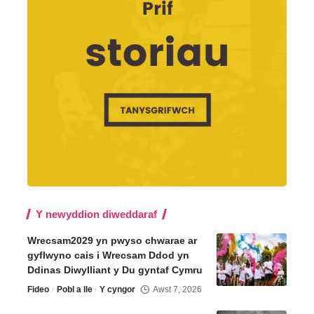
Y newyddion diweddaraf
Wrecsam2029 yn pwyso chwarae ar
gyflwyno cais i Wrecsam Ddod yn
Ddinas Diwylliant y Du gyntaf Cymru
Fideo
Pobl a lle
Y cyngor
Awst 7, 2026