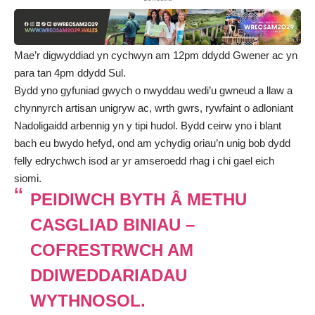
Mae’r digwyddiad yn cychwyn am 12pm ddydd Gwener ac yn
para tan 4pm ddydd Sul.
Bydd yno gyfuniad gwych o nwyddau wedi’u gwneud a llaw a
chynnyrch artisan unigryw ac, wrth gwrs, rywfaint o adloniant
Nadoligaidd arbennig yn y tipi hudol. Bydd ceirw yno i blant
bach eu bwydo hefyd, ond am ychydig oriau’n unig bob dydd
felly edrychwch isod ar yr amseroedd rhag i chi gael eich
siomi.
PEIDIWCH BYTH Â METHU
CASGLIAD BINIAU –
COFRESTRWCH AM
DDIWEDDARIADAU
WYTHNOSOL.