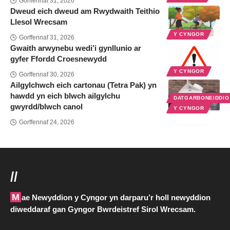
Gorffennaf 31, 2026
Dweud eich dweud am Rwydwaith Teithio
Llesol Wrecsam
Y CYNGOR
Gorffennaf 31, 2026
Gwaith arwynebu wedi’i gynllunio ar
gyfer Ffordd Croesnewydd
Y CYNGOR
Gorffennaf 30, 2026
Ailgylchwch eich cartonau (Tetra Pak) yn
hawdd yn eich blwch ailgylchu
DATGARBONEIDDI
gwyrdd/blwch canol
Y CYNGOR
Gorffennaf 24, 2026
//
Mae Newyddion y Cyngor yn darparu’r holl newyddion
diweddaraf gan Gyngor Bwrdeistref Sirol Wrecsam.