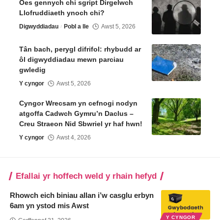
Oes gennych chi sgript Dirgelwch
Llofruddiaeth ynoch chi?
Digwyddiadau
Pobl a lle
Awst 5, 2026
Tân bach, perygl difrifol: rhybudd ar
ôl digwyddiadau mewn parciau
gwledig
Y cyngor
Awst 5, 2026
Cyngor Wrecsam yn cefnogi nodyn
atgoffa Cadwch Gymru’n Daclus –
Creu Straeon Nid Sbwriel yr haf hwn!
Y cyngor
Awst 4, 2026
Efallai yr hoffech weld y rhain hefyd
Rhowch eich biniau allan i’w casglu erbyn
6am yn ystod mis Awst
Y CYNGOR