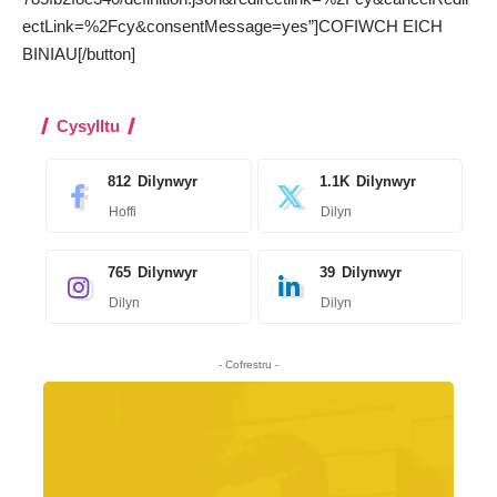
ectLink=%2Fcy&consentMessage=yes”]COFIWCH EICH
BINIAU[/button]
Cysylltu
812
Dilynwyr
1.1K
Dilynwyr
Hoffi
Dilyn
765
Dilynwyr
39
Dilynwyr
Dilyn
Dilyn
- Cofrestru -