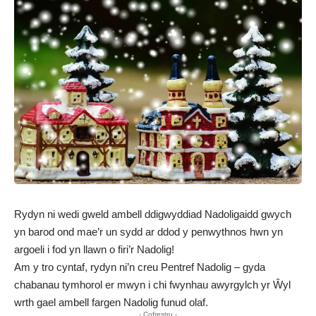
Rydyn ni wedi gweld ambell ddigwyddiad Nadoligaidd gwych
yn barod ond mae’r un sydd ar ddod y penwythnos hwn yn
argoeli i fod yn llawn o firi’r Nadolig!
Am y tro cyntaf, rydyn ni’n creu Pentref Nadolig – gyda
chabanau tymhorol er mwyn i chi fwynhau awyrgylch yr Ŵyl
wrth gael ambell fargen Nadolig funud olaf.
- Cofrestru -