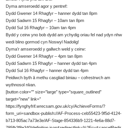
Dyma amseroedd agor y pentref:
Dydd Gwener 14 Rhagfyr – hanner dydd tan 8pm
Dydd Sadwrn 15 Rhagfyr – 10am tan 8pm
Dydd Sul 16 Rhagfyr – 10am tan 4pm
Bydd y ceirw yno bob dydd am ychydig oriau fel nad ydyn nhw
wedi blino gormod cyn Noswyl Nadolig!
Dyma’r amseroedd y gallwch weld y ceirw:
Dydd Gwener 14 Rhagfyr – 4pm tan 8pm
Dydd Sadwrn 15 Rhagfyr – hanner dydd tan 4pm
Dydd Sul 16 Rhagfyr – hanner dydd tan 4pm
Peidiwch byth â methu casgliad biniau – cofrestrwch am
wythnosol rŵan.
[button color=”” size=”large” type=”square_outlined”
target=”new” link=”
https://fynghyfrif.wrecsam.gov.uk/cy/AchieveForms/?
form_uri=sandbox-publish://AF-Process-ceb55423-9f5d-4124-
b713-805ac7a73e3e/AF-Stage-854336b9-1221-4e6a-88d7-
785fb2f8e340/definition.json&redirectlink=%2Fcy&cancelRedir