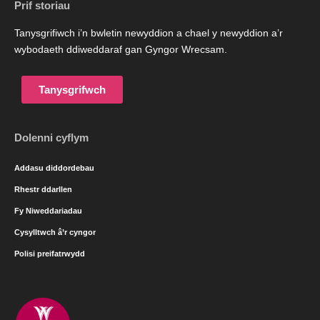
Prif storiau
Tanysgrifiwch i’n bwletin newyddion a chael y newyddion a’r
wybodaeth ddiweddaraf gan Gyngor Wrecsam.
Tanysgrifwch
Dolenni cyflym
Addasu diddordebau
Rhestr ddarllen
Fy Niweddariadau
Cysylltwch â’r cyngor
Polisi preifatrwydd