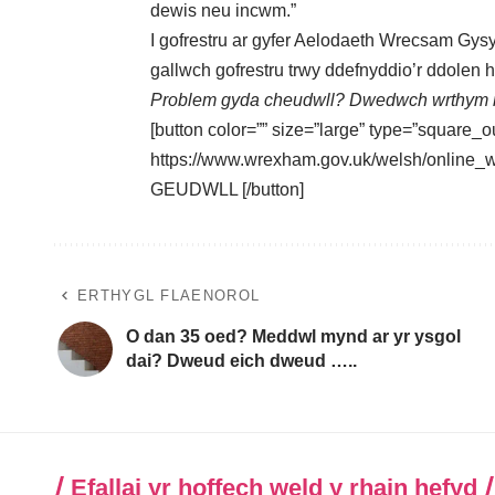
dewis neu incwm.”
I gofrestru ar gyfer Aelodaeth Wrecsam Gys
gallwch gofrestru trwy ddefnyddio’r
ddolen 
Problem gyda cheudwll? Dwedwch wrthym ni
[button color=”” size=”large” type=”square_ou
https://www.wrexham.gov.uk/welsh/onlin
GEUDWLL [/button]
ERTHYGL FLAENOROL
O dan 35 oed? Meddwl mynd ar yr ysgol
dai? Dweud eich dweud …..
Efallai yr hoffech weld y rhain hefyd