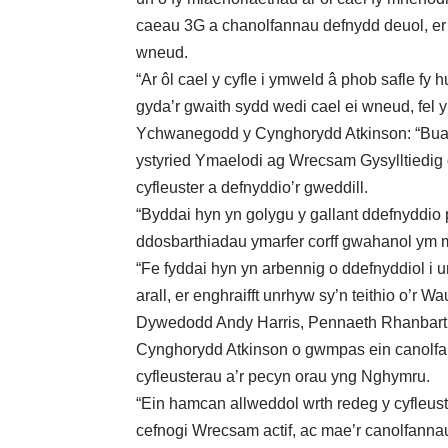
caeau 3G a chanolfannau defnydd deuol, er
wneud.
“Ar ôl cael y cyfle i ymweld â phob safle fy 
gyda’r gwaith sydd wedi cael ei wneud, fel 
Ychwanegodd y Cynghorydd Atkinson: “Buas
ystyried Ymaelodi ag Wrecsam Gysylltiedig
cyfleuster a defnyddio’r gweddill.
“Byddai hyn yn golygu y gallant ddefnyddio 
ddosbarthiadau ymarfer corff gwahanol ym 
“Fe fyddai hyn yn arbennig o ddefnyddiol i 
arall, er enghraifft unrhyw sy’n teithio o’r 
Dywedodd Andy Harris, Pennaeth Rhanbarth
Cynghorydd Atkinson o gwmpas ein canolfann
cyfleusterau a’r pecyn orau yng Nghymru.
“Ein hamcan allweddol wrth redeg y cyfleus
cefnogi Wrecsam actif, ac mae’r canolfannau