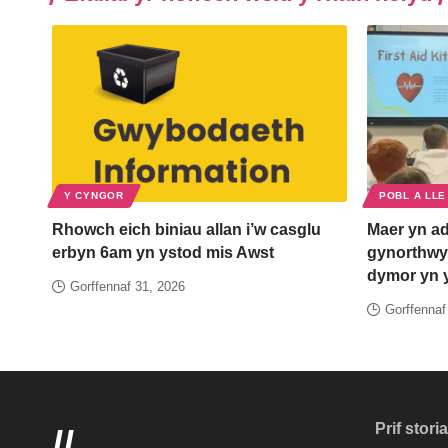
Y CYNGOR
POBL A LLE
Rhowch eich biniau allan i’w casglu
Maer yn ad
erbyn 6am yn ystod mis Awst
gynorthwyw
dymor yn 
Gorffennaf 31, 2026
Gorffennaf
Prif stori
//