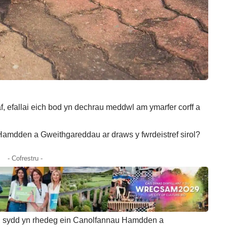
, efallai eich bod yn dechrau meddwl am ymarfer corff a
Hamdden a Gweithgareddau ar draws y fwrdeistref sirol?
- Cofrestru -
re, sydd yn rhedeg ein Canolfannau Hamdden a