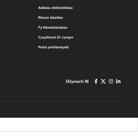
Addasu diddordebau
Rhestr ddarllen
Fy Niweddariadau
Cysylltwch â’r cyngor
Polisi preifatrwydd
Dilynwch NI