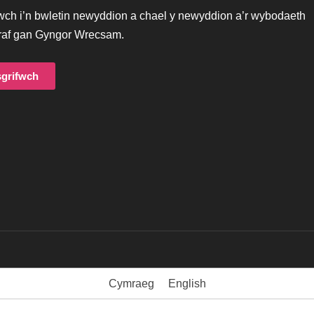
iwch i’n bwletin newyddion a chael y newyddion a’r wybodaeth
af gan Gyngor Wrecsam.
grifwch
Cymraeg
English