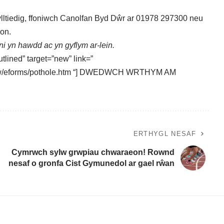
ylltiedig, ffoniwch Canolfan Byd Dŵr ar 01978 297300 neu
hon
.
 yn hawdd ac yn gyflym ar-lein.
tlined” target=”new” link=”
e_w/eforms/pothole.htm “] DWEDWCH WRTHYM AM
ERTHYGL NESAF
Cymrwch sylw grwpiau chwaraeon! Rownd
nesaf o gronfa Cist Gymunedol ar gael rŵan