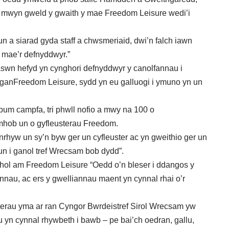
 mwyn gweld y gwaith y mae Freedom Leisure wedi’i
hun a siarad gyda staff a chwsmeriaid, dwi’n falch iawn
y mae’r defnyddwyr.”
wn hefyd yn cynghori defnyddwyr y canolfannau i
 ganFreedom Leisure, sydd yn eu galluogi i ymuno yn un
pum campfa, tri phwll nofio a mwy na 100 o
mhob un o gyfleusterau Freedom.
unrhyw un sy’n byw ger un cyfleuster ac yn gweithio ger un
Waun i ganol tref Wrecsam bob dydd”.
ol am Freedom Leisure “Oedd o’n bleser i ddangos y
au, ac ers y gwelliannau maent yn cynnal rhai o’r
terau yma ar ran Cyngor Bwrdeistref Sirol Wrecsam yw
 yn cynnal rhywbeth i bawb – pe bai’ch oedran, gallu,