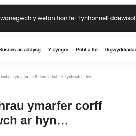
Busnes ac addysg
Y cyngor
Pobl a lle
Digwyddiada
 dechrau ymarfer corff dros yr haf? Edrychwch ar hyn…
hrau ymarfer corff
wch ar hyn…