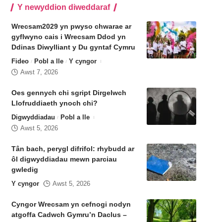
Y newyddion diweddaraf
Wrecsam2029 yn pwyso chwarae ar
gyflwyno cais i Wrecsam Ddod yn
Ddinas Diwylliant y Du gyntaf Cymru
Fideo
Pobl a lle
Y cyngor
Awst 7, 2026
Oes gennych chi sgript Dirgelwch
Llofruddiaeth ynoch chi?
Digwyddiadau
Pobl a lle
Awst 5, 2026
Tân bach, perygl difrifol: rhybudd ar
ôl digwyddiadau mewn parciau
gwledig
Y cyngor
Awst 5, 2026
Cyngor Wrecsam yn cefnogi nodyn
atgoffa Cadwch Gymru’n Daclus –