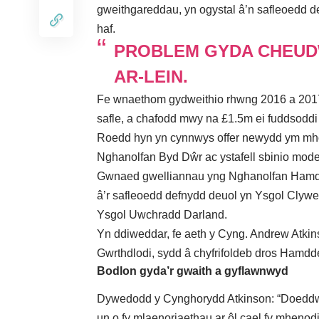
gweithgareddau, yn ogystal â’n safleoedd de
haf.
PROBLEM GYDA CHEUD
AR-LEIN.
Fe wnaethom gydweithio rhwng 2016 a 2017,
safle, a chafodd mwy na £1.5m ei fuddsoddi
Roedd hyn yn cynnwys offer newydd ym mho
Nghanolfan Byd Dŵr ac ystafell sbinio mod
Gwnaed gwelliannau yng Nghanolfan Hamd
â’r safleoedd defnydd deuol yn Ysgol Cly
Ysgol Uwchradd Darland.
Yn ddiweddar, fe aeth y Cyng. Andrew Atki
Gwrthdlodi, sydd â chyfrifoldeb dros Hamdd
Bodlon gyda’r gwaith a gyflawnwyd
Dywedodd y Cynghorydd Atkinson: “Doeddwn
un o fy mlaenoriaethau ar ôl cael fy mhen