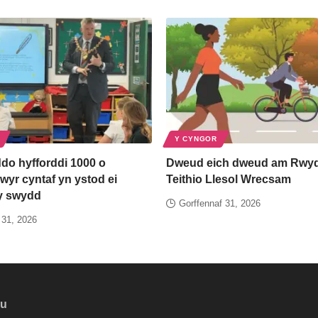
Y CYNGOR
do hyfforddi 1000 o
Dweud eich dweud am Rwyd
yr cyntaf yn ystod ei
Teithio Llesol Wrecsam
y swydd
Gorffennaf 31, 2026
 31, 2026
au