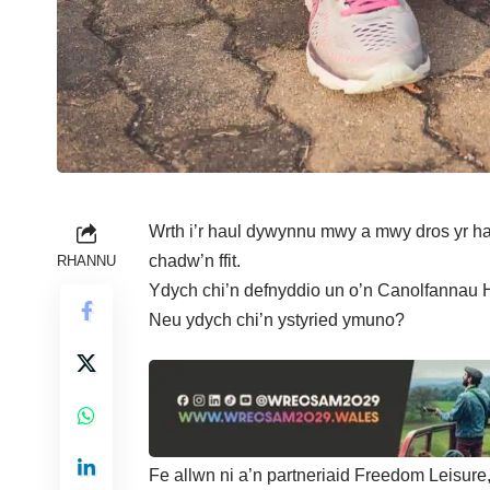
Wrth i’r haul dywynnu mwy a mwy dros yr haf
chadw’n ffit.
RHANNU
Ydych chi’n defnyddio un o’n Canolfannau 
Neu ydych chi’n ystyried ymuno?
Fe allwn ni a’n partneriaid Freedom Leisu