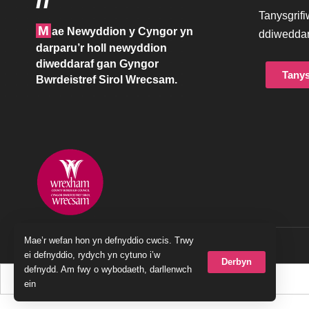
Tanysgrif
M
ae Newyddion y Cyngor yn
ddiweddar
darparu’r holl newyddion
diweddaraf gan Gyngor
Tanys
Bwrdeistref Sirol Wrecsam.
Mae’r wefan hon yn defnyddio cwcis. Trwy
© 2023 Cyngor Bwrdeistref Sirol Wrecsam
ei defnyddio, rydych yn cytuno i’w
Derbyn
defnydd. Am fwy o wybodaeth, darllenwch
ein