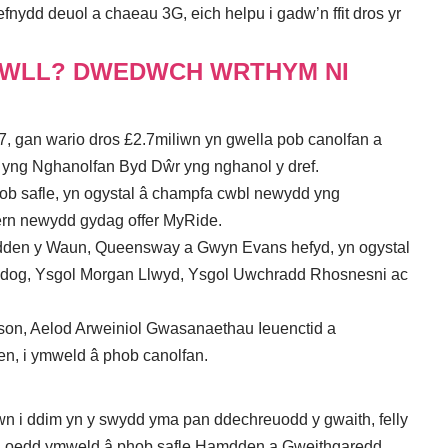
fnydd deuol a chaeau 3G, eich helpu i gadw’n ffit dros yr
WLL? DWEDWCH WRTHYM NI
 gan wario dros £2.7miliwn yn gwella pob canolfan a
 yng Nghanolfan Byd Dŵr yng nghanol y dref.
b safle, yn ogystal â champfa cwbl newydd yng
ern newydd gydag offer MyRide.
den y Waun, Queensway a Gwyn Evans hefyd, yn ogystal
wedog, Ysgol Morgan Llwyd, Ysgol Uwchradd Rhosnesni ac
nson, Aelod Arweiniol Gwasanaethau Ieuenctid a
en, i ymweld â phob canolfan.
 i ddim yn y swydd yma pan ddechreuodd y gwaith, felly
odi oedd ymweld â phob safle Hamdden a Gweithgaredd,