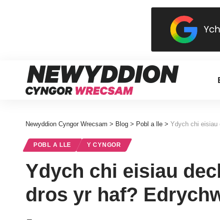
Newyddion Cyngor Wrecsam
>
Blog
>
Pobl a lle
>
Ydych chi eisiau
POBL A LLE
Y CYNGOR
Ydych chi eisiau dec
dros yr haf? Edrych