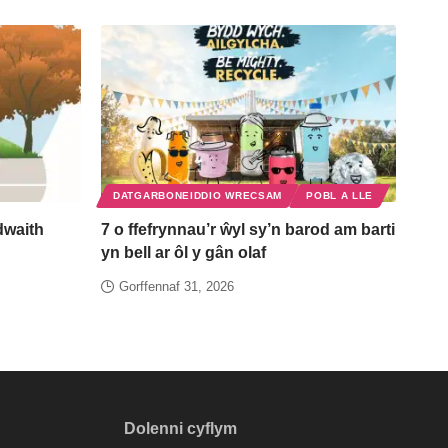
DATGARBONEIDDIO WRECSAM
POBL A LLE
waith
7 o ffefrynnau’r ŵyl sy’n barod am barti
yn bell ar ôl y gân olaf
Gorffennaf 31, 2026
Dolenni cyflym