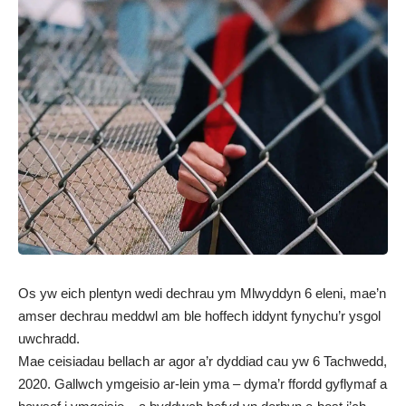
Os yw eich plentyn wedi dechrau ym Mlwyddyn 6 eleni, mae’n
amser dechrau meddwl am ble hoffech iddynt fynychu’r ysgol
uwchradd.
Mae ceisiadau bellach ar agor a’r dyddiad cau yw 6 Tachwedd,
2020.
Gallwch ymgeisio ar-lein yma
– dyma’r ffordd gyflymaf a