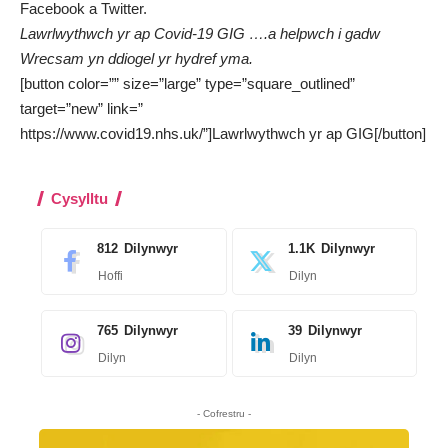
Facebook
a
Twitter
.
Lawrlwythwch yr ap Covid-19 GIG ….a helpwch i gadw
Wrecsam yn ddiogel yr hydref yma.
[button color=”” size=”large” type=”square_outlined”
target=”new” link=”
https://www.covid19.nhs.uk/”]Lawrlwythwch yr ap GIG[/button]
Cysylltu
812
Dilynwyr
1.1K
Dilynwyr
Hoffi
Dilyn
765
Dilynwyr
39
Dilynwyr
Dilyn
Dilyn
- Cofrestru -