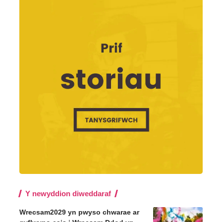
Y newyddion diweddaraf
Wrecsam2029 yn pwyso chwarae ar