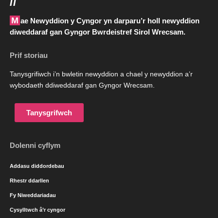
//
Mae Newyddion y Cyngor yn darparu’r holl newyddion
diweddaraf gan Gyngor Bwrdeistref Sirol Wrecsam.
Prif storiau
Tanysgrifiwch i’n bwletin newyddion a chael y newyddion a’r
wybodaeth ddiweddaraf gan Gyngor Wrecsam.
Tanysgrifwch
Dolenni cyflym
Addasu diddordebau
Rhestr ddarllen
Fy Niweddariadau
Cysylltwch â’r cyngor