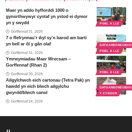
Maer yn addo hyfforddi 1000 o
gynorthwywyr cyntaf yn ystod ei dymor
yn y swydd
POBL A LLE
Gorffennaf 31, 2026
7 o ffefrynnau’r ŵyl sy’n barod am barti
yn bell ar ôl y gân olaf
DATGARBONEIDDI
POBL A LLE
Gorffennaf 31, 2026
Ymrwymiadau Maer Wrecsam –
Gorffennaf (Rhan 2)
POBL A LLE
Gorffennaf 30, 2026
Ailgylchwch eich cartonau (Tetra Pak) yn
hawdd yn eich blwch ailgylchu
DATGARBONEIDDI
gwyrdd/blwch canol
Y CYNGOR
Gorffennaf 24, 2026