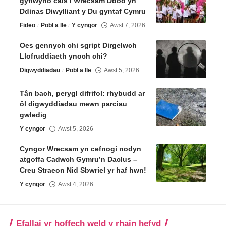
gyflwyno cais i Wrecsam Ddod yn
Ddinas Diwylliant y Du gyntaf Cymru
Fideo
Pobl a lle
Y cyngor
Awst 7, 2026
Oes gennych chi sgript Dirgelwch
Llofruddiaeth ynoch chi?
Digwyddiadau
Pobl a lle
Awst 5, 2026
Tân bach, perygl difrifol: rhybudd ar
ôl digwyddiadau mewn parciau
gwledig
Y cyngor
Awst 5, 2026
Cyngor Wrecsam yn cefnogi nodyn
atgoffa Cadwch Gymru’n Daclus –
Creu Straeon Nid Sbwriel yr haf hwn!
Y cyngor
Awst 4, 2026
Efallai yr hoffech weld y rhain hefyd