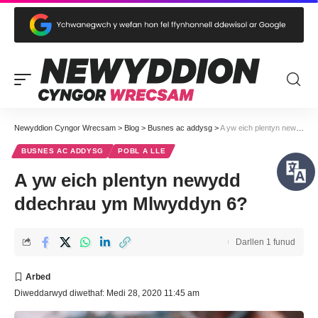
Newyddion Cyngor Wrecsam
>
Blog
>
Busnes ac addysg
>
A yw eich plentyn newydd ddechrau ym Mlwyddyn 6?
BUSNES AC ADDYSG
POBL A LLE
A yw eich plentyn newydd
ddechrau ym Mlwyddyn 6?
Darllen 1 funud
Diweddarwyd diwethaf: Medi 28, 2020 11:45 am