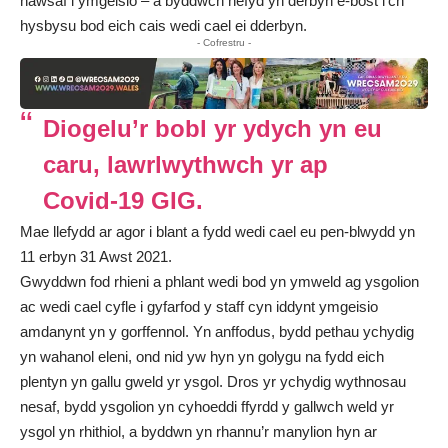
hawsaf i ymgeisio – a byddwch hefyd yn derbyn e-bost i’ch
hysbysu bod eich cais wedi cael ei dderbyn.
- Cofrestru -
Diogelu’r bobl yr ydych yn eu
caru, lawrlwythwch yr ap
Covid-19 GIG.
Mae llefydd ar agor i blant a fydd wedi cael eu pen-blwydd yn
11 erbyn 31 Awst 2021.
Gwyddwn fod rhieni a phlant wedi bod yn ymweld ag ysgolion
ac wedi cael cyfle i gyfarfod y staff cyn iddynt ymgeisio
amdanynt yn y gorffennol. Yn anffodus, bydd pethau ychydig
yn wahanol eleni, ond nid yw hyn yn golygu na fydd eich
plentyn yn gallu gweld yr ysgol. Dros yr ychydig wythnosau
nesaf, bydd ysgolion yn cyhoeddi ffyrdd y gallwch weld yr
ysgol yn rhithiol, a byddwn yn rhannu’r manylion hyn ar