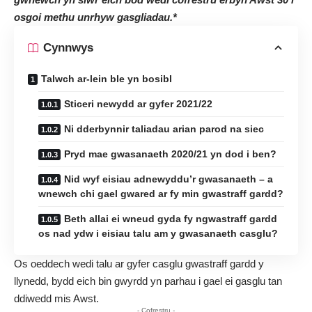
osgoi methu unrhyw gasgliadau.*
Cynnwys
Talwch ar-lein ble yn bosibl
Sticeri newydd ar gyfer 2021/22
Ni dderbynnir taliadau arian parod na siec
Pryd mae gwasanaeth 2020/21 yn dod i ben?
Nid wyf eisiau adnewyddu’r gwasanaeth – a
wnewch chi gael gwared ar fy min gwastraff gardd?
Beth allai ei wneud gyda fy ngwastraff gardd
os nad ydw i eisiau talu am y gwasanaeth casglu?
Os oeddech wedi talu ar gyfer casglu gwastraff gardd y
llynedd, bydd eich bin gwyrdd yn parhau i gael ei gasglu tan
ddiwedd mis Awst.
- Cofrestru -