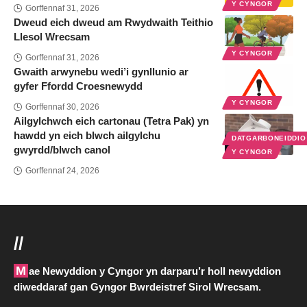
Y CYNGOR
Gorffennaf 31, 2026
Dweud eich dweud am Rwydwaith Teithio
Llesol Wrecsam
Y CYNGOR
Gorffennaf 31, 2026
Gwaith arwynebu wedi’i gynllunio ar
gyfer Ffordd Croesnewydd
Y CYNGOR
Gorffennaf 30, 2026
Ailgylchwch eich cartonau (Tetra Pak) yn
hawdd yn eich blwch ailgylchu
DATGARBONEIDDI
gwyrdd/blwch canol
Y CYNGOR
Gorffennaf 24, 2026
//
Mae Newyddion y Cyngor yn darparu’r holl newyddion
diweddaraf gan Gyngor Bwrdeistref Sirol Wrecsam.