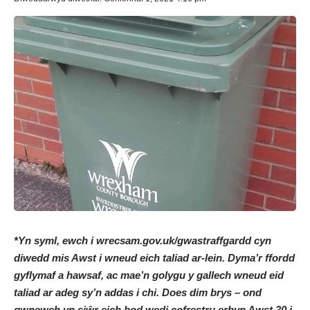
*Yn syml, ewch i
wrecsam.gov.uk/gwastraffgardd
cyn
diwedd mis Awst i wneud eich taliad ar-lein. Dyma’r ffordd
gyflymaf a hawsaf, ac mae’n golygu y gallech wneud eid
taliad ar adeg sy’n addas i chi. Does dim brys – ond
gwnewch yn siŵr eich bod wedi cofrestru erbyn Awst 30 i