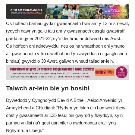
Os hoffech barhau gyda’r gwasanaeth hwn am y 12 mis nesaf,
rydych nawr yn gallu
talu am y gwasanaeth casglu gwastraff
gardd ar gyfer 2021-22
, sy’n dechrau ar ddiwedd mis Awst.
Os hoffech chi adnewyddu, neu os na wnaethoch chi ymuno
â’r gwasanaeth y tro diwethaf ond yn awyddus i ni gasglu eich
bin(iau) gwyrdd o 30 Awst,
gallwch wneud taliad ar-lein
.
Talwch ar-lein ble yn bosibl
Dywedodd y Cynghorydd David A Bithell, Aelod Arweiniol yr
Amgylchedd a Chludiant: “Rydym yn falch ein bod wedi rhewi
cost y gwasanaeth ar £25 fesul bin gwyrdd y flwyddyn, sy’n
parhau yn llai na’r gost gan nifer o awdurdodau eraill yng
Nghymru a Lloegr.”