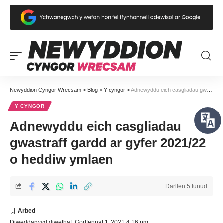
Newyddion Cyngor Wrecsam
>
Blog
>
Y cyngor
>
Adnewyddu eich casgliadau gwastraff gardd ar gyfer 2021/22 o heddiw ymlaen
Y CYNGOR
Adnewyddu eich casgliadau
gwastraff gardd ar gyfer 2021/22
o heddiw ymlaen
Darllen 5 funud
Diweddarwyd diwethaf: Gorffennaf 1, 2021 4:16 pm