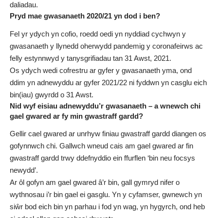
daliadau.
Pryd mae gwasanaeth 2020/21 yn dod i ben?
Fel yr ydych yn cofio, roedd oedi yn nyddiad cychwyn y
gwasanaeth y llynedd oherwydd pandemig y coronafeirws ac
felly estynnwyd y tanysgrifiadau tan 31 Awst, 2021.
Os ydych wedi cofrestru ar gyfer y gwasanaeth yma, ond
ddim yn adnewyddu ar gyfer 2021/22 ni fyddwn yn casglu eich
bin(iau) gwyrdd o 31 Awst.
Nid wyf eisiau adnewyddu’r gwasanaeth – a wnewch chi
gael gwared ar fy min gwastraff gardd?
Gellir cael gwared ar unrhyw finiau gwastraff gardd diangen os
gofynnwch chi. Gallwch wneud cais am gael gwared ar fin
gwastraff gardd trwy ddefnyddio ein ffurflen
‘bin neu focsys
newydd’
.
Ar ôl gofyn am gael gwared â’r bin, gall gymryd nifer o
wythnosau i’r bin gael ei gasglu. Yn y cyfamser, gwnewch yn
siŵr bod eich bin yn parhau i fod yn wag, yn hygyrch, ond heb