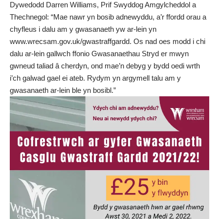
Dywedodd Darren Williams, Prif Swyddog Amgylcheddol a
Thechnegol: “Mae nawr yn bosib adnewyddu, a’r ffordd orau a
chyfleus i dalu am y gwasanaeth yw ar-lein yn
www.wrecsam.gov.uk/gwastraffgardd
. Os nad oes modd i chi
dalu ar-lein gallwch ffonio Gwasanaethau Stryd er mwyn
gwneud taliad â cherdyn, ond mae’n debyg y bydd oedi wrth
i’ch galwad gael ei ateb. Rydym yn argymell talu am y
gwasanaeth ar-lein ble yn bosibl.”