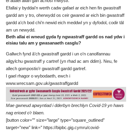
ei adael allan gan achosi rhwystr.
Efallai y byddai’n werth cadw gafael ar eich hen fin gwastraff
gardd am y tro, oherwydd os ceir gwared ar eich bin gwastraff
gardd a’ch bod chi’n newid eich meddwl yn y dyfodol, codir tâl
am un newydd.
Beth allai ei wneud gyda fy ngwastraff gardd os nad ydw i
eisiau talu am y gwasanaeth casglu?
Gallwch fynd â’ch gwastraff gardd i un o’n
canolfannau
ailgylchu gwastraff y cartref
(yn rhad ac am ddim). Neu, fe
allech gompostio’r gwastraff gardd gartref.
I gael rhagor o wybodaeth, ewch i
www.wrecsam.gov.uk/gwastraffgardd
Mae gwneud apwyntiad i dderbyn brechlyn Covid-19 yn haws
nag erioed o’r blaen.
[button color=”” size=”large” type=”square_outlined”
target=”new” link=” https://bipbc.gig.cymru/covid-