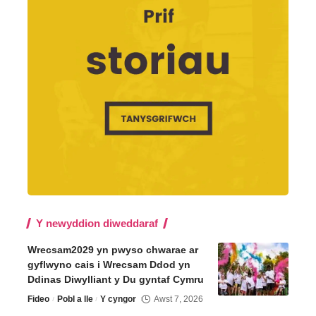
Y newyddion diweddaraf
Wrecsam2029 yn pwyso chwarae ar
gyflwyno cais i Wrecsam Ddod yn
Ddinas Diwylliant y Du gyntaf Cymru
Fideo
Pobl a lle
Y cyngor
Awst 7, 2026