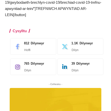
19/gwybodaeth-brechlyn-covid-19/brechiad-covid-19-trefnu-
apwyntiad-ar-lein/”]TREFNWCH APWYNTIAD AR-
LEIN[/button]
Cysylltu
812
Dilynwyr
1.1K
Dilynwyr
Hoffi
Dilyn
765
Dilynwyr
39
Dilynwyr
Dilyn
Dilyn
- Cofrestru -