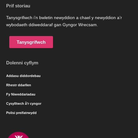
Prif storiau
Tanysgrifiwch i’n bwletin newyddion a chael y newyddion a’r
wybodaeth ddiweddaraf gan Gyngor Wrecsam.
Tanysgrifwch
Dolenni cyflym
Addasu diddordebau
Rhestr ddarllen
Fy Niweddariadau
Cysylltwch â’r cyngor
Polisi preifatrwydd