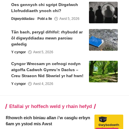
Oes gennych chi sgript Dirgelwch
Llofruddiaeth ynoch chi?
Digwyddiadau
Pobl a lle
Awst 5, 2026
Tân bach, perygl difrifol: rhybudd ar
ôl digwyddiadau mewn parciau
gwledig
Y cyngor
Awst 5, 2026
Cyngor Wrecsam yn cefnogi nodyn
atgoffa Cadwch Gymru’n Daclus –
Creu Straeon Nid Sbwriel yr haf hwn!
Y cyngor
Awst 4, 2026
Efallai yr hoffech weld y rhain hefyd
Rhowch eich biniau allan i’w casglu erbyn
6am yn ystod mis Awst