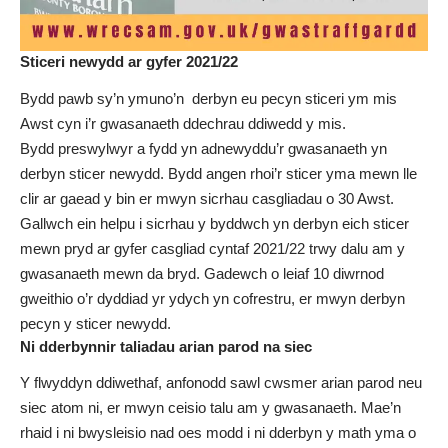
Sticeri newydd ar gyfer 2021/22
Bydd pawb sy’n ymuno’n derbyn eu pecyn sticeri ym mis
Awst cyn i’r gwasanaeth ddechrau ddiwedd y mis.
Bydd preswylwyr a fydd yn adnewyddu’r gwasanaeth yn
derbyn sticer newydd. Bydd angen rhoi’r sticer yma mewn lle
clir ar gaead y bin er mwyn sicrhau casgliadau o 30 Awst.
Gallwch ein helpu i sicrhau y byddwch yn derbyn eich sticer
mewn pryd ar gyfer casgliad cyntaf 2021/22 trwy dalu am y
gwasanaeth mewn da bryd. Gadewch o leiaf 10 diwrnod
gweithio o’r dyddiad yr ydych yn cofrestru, er mwyn derbyn
pecyn y sticer newydd.
Ni dderbynnir taliadau arian parod na siec
Y flwyddyn ddiwethaf, anfonodd sawl cwsmer arian parod neu
siec atom ni, er mwyn ceisio talu am y gwasanaeth. Mae’n
rhaid i ni bwysleisio nad oes modd i ni dderbyn y math yma o