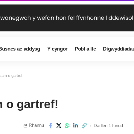
Busnes ac addysg
Y cyngor
Pobl a lle
Digwyddiada
am o gartref!
o gartref!
Rhannu
Darllen 1 funud