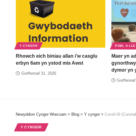
Y CYNGOR
POBL A LLE
Rhowch eich biniau allan i’w casglu
Maer yn ad
erbyn 6am yn ystod mis Awst
gynorthwyw
dymor yn 
Gorffennaf 31, 2026
Gorffennaf
Newyddion Cyngor Wrecsam
>
Blog
>
Y cyngor
>
Covid-19 (Coronaf
Y CYNGOR