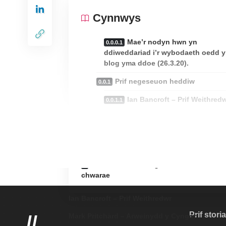
Cynnwys
Mae’r nodyn hwn yn
ddiweddariad i’r wybodaeth oedd y
blog yma ddoe (26.3.20).
Prif negeseuon heddiw
Ian Bancroft – Prif Weithred
Mark Pritchard – Arweinydd 
Cyngor
Gwasanaethau’r amlosgfa
Parciau, mannau agored ac ardaloedd
chwarae
Ian Bancroft – Prif Weithredwr
Prif stori
Mark Pritchard – Arweinydd y Cyngor
//