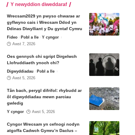
Y newyddion diweddaraf
Wrecsam2029 yn pwyso chwarae ar
gyflwyno cais i Wrecsam Ddod yn
Ddinas Diwylliant y Du gyntaf Cymru
Fideo
Pobl a lle
Y cyngor
Awst 7, 2026
Oes gennych chi sgript Dirgelwch
Llofruddiaeth ynoch chi?
Digwyddiadau
Pobl a lle
Awst 5, 2026
Tân bach, perygl difrifol: rhybudd ar
ôl digwyddiadau mewn parciau
gwledig
Y cyngor
Awst 5, 2026
Cyngor Wrecsam yn cefnogi nodyn
atgoffa Cadwch Gymru’n Daclus –