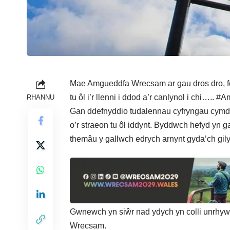
Mae Amgueddfa Wrecsam ar gau dros dro, fo
tu ôl i’r llenni i ddod a’r canlynol i chi….. 
RHANNU
Gan ddefnyddio tudalennau cyfryngau cymdei
o’r straeon tu ôl iddynt. Byddwch hefyd yn g
themâu y gallwch edrych arnynt gyda’ch gilyd
Gwnewch yn siŵr nad ydych yn colli unrhyw
Wrecsam
.