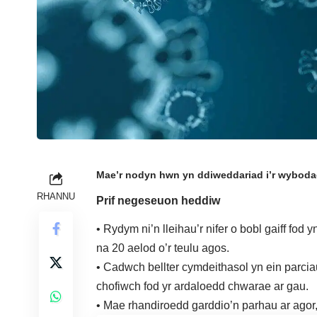
Mae’r nodyn hwn yn ddiweddariad i’r wybod
RHANNU
Prif negeseuon heddiw
• Rydym ni’n lleihau’r nifer o bobl gaiff fo
na 20 aelod o’r teulu agos.
• Cadwch bellter cymdeithasol yn ein parc
chofiwch fod yr ardaloedd chwarae ar gau.
• Mae rhandiroedd garddio’n parhau ar agor