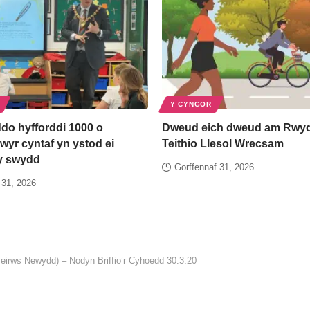
Y CYNGOR
do hyfforddi 1000 o
Dweud eich dweud am Rwyd
yr cyntaf yn ystod ei
Teithio Llesol Wrecsam
y swydd
Gorffennaf 31, 2026
 31, 2026
eirws Newydd) – Nodyn Briffio’r Cyhoedd 30.3.20