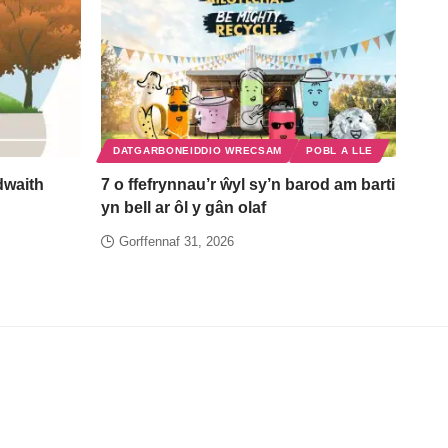
DATGARBONEIDDIO WRECSAM
POBL A LLE
waith
7 o ffefrynnau’r ŵyl sy’n barod am barti
yn bell ar ôl y gân olaf
Gorffennaf 31, 2026