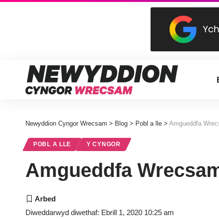
Newyddion Cyngor Wrecsam
>
Blog
>
Pobl a lle
>
Amgueddfa Wrecs
POBL A LLE
Y CYNGOR
Amgueddfa Wrecsam 
Diweddarwyd diwethaf: Ebrill 1, 2020 10:25 am