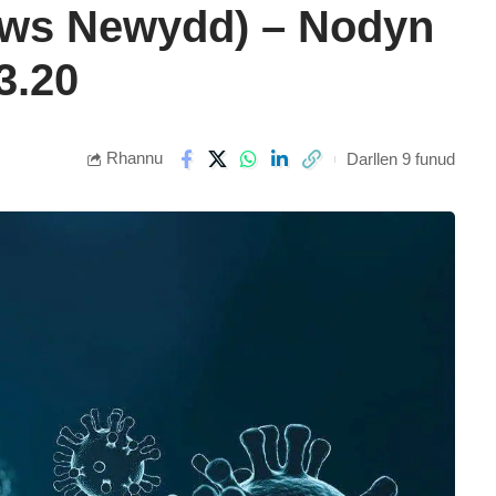
rws Newydd) – Nodyn
3.20
Rhannu
Darllen 9 funud