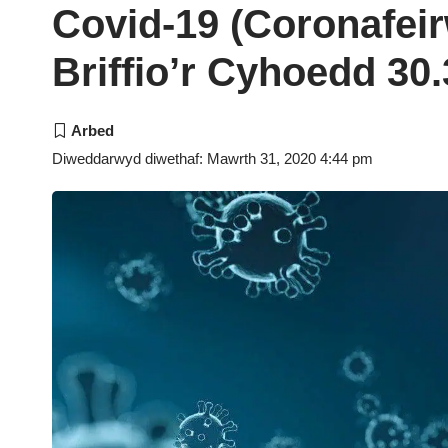
Covid-19 (Coronafei
Briffio’r Cyhoedd 30.
Diweddarwyd diwethaf: Mawrth 31, 2020 4:44 pm