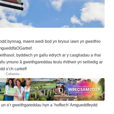
dd bynnag, maent wedi bod yn brysur iawn yn gweithio
#AmgueddfaOGartref.
thasol, byddwch yn gallu edrych ar y casgliadau a rhai
allu ymuno â gweithgareddau teulu rhithwir yn seiliedig ar
d o’ch cartref!
- Cofrestru -
 un o’r gweithgareddau hyn a ‘hoffwch’
Amgueddfeydd