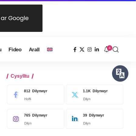
4
u
Fideo
Arall
Cysylltu
812
Dilynwyr
1.1K
Dilynwyr
Hoffi
Dilyn
765
Dilynwyr
39
Dilynwyr
Dilyn
Dilyn