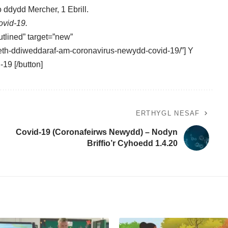
 ddydd Mercher, 1 Ebrill.
vid-19.
utlined” target=”new”
aeth-ddiweddaraf-am-coronavirus-newydd-covid-19/”] Y
 [/button]
ERTHYGL NESAF
Covid-19 (Coronafeirws Newydd) – Nodyn
Briffio’r Cyhoedd 1.4.20