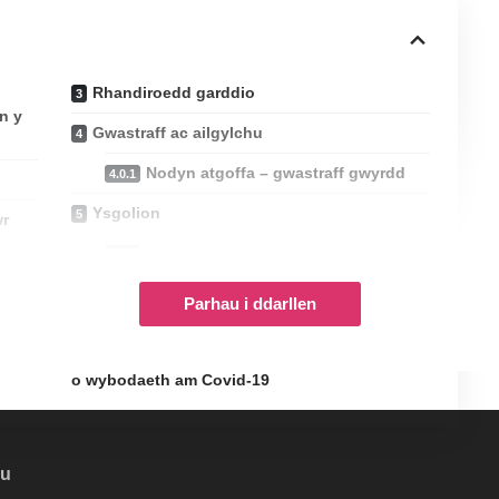
Rhandiroedd garddio
n y
Gwastraff ac ailgylchu
Nodyn atgoffa – gwastraff gwyrdd
Ysgolion
wr
Nodyn atgoffa – prydau ysgol am
y
ddim
Parhau i ddarllen
Allwch chi helpu fel gwirfoddolwr?
Nodyn i’ch atgoffa – ffynonellau dibynadwy
o wybodaeth am Covid-19
au