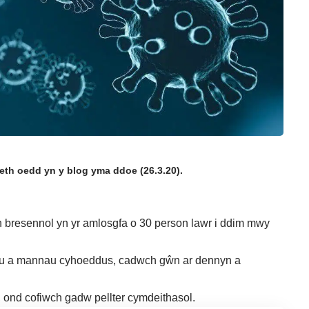
aeth oedd
yn y blog yma ddoe (26.3.20)
.
d yn bresennol yn yr amlosgfa o 30 person lawr i ddim mwy
iau a mannau cyhoeddus, cadwch gŵn ar dennyn a
, ond cofiwch gadw pellter cymdeithasol.