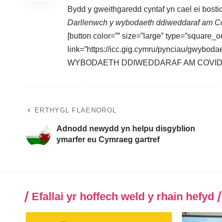
Bydd y gweithgaredd cyntaf yn cael ei bostio
Darllenwch y wybodaeth ddiweddaraf am Co
[button color=”” size=”large” type=”square_o
link=”https://icc.gig.cymru/pynciau/gwybod
WYBODAETH DDIWEDDARAF AM COVID-19
ERTHYGL FLAENOROL
Adnodd newydd yn helpu disgyblion
ymarfer eu Cymraeg gartref
Efallai yr hoffech weld y rhain hefyd