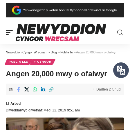
Newyddion Cyngor Wrecsam
>
Blog
>
Pobl a lle
>
Angen 20,000 mwy o ofalwyr
POBL A LLE
Y CYNGOR
Angen 20,000 mwy o ofalwyr
Darllen 2 funud
Diweddarwyd diwethaf: Medi 12, 2019 9:51 am