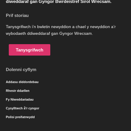
diweddaraf gan Gyngor Bwrdeistref Sirol Wrecsam.
Prif storiau
Tanysgrifiwch i’n bwletin newyddion a chael y newyddion a’r
wybodaeth ddiweddaraf gan Gyngor Wrecsam.
Tanysgrifwch
Dolenni cyflym
Addasu diddordebau
Rhestr ddarllen
Fy Niweddariadau
Cysylltwch â’r cyngor
Polisi preifatrwydd