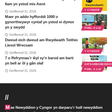
6am yn ystod mis Awst
Y CYNGOR
Gorffennaf 31, 2026
Maer yn addo hyfforddi 1000 o
gynorthwywyr cyntaf yn ystod ei dymor
yn y swydd
POBL A LLE
Gorffennaf 31, 2026
Dweud eich dweud am Rwydwaith Teithio
Llesol Wrecsam
Y CYNGOR
Gorffennaf 31, 2026
7 o ffefrynnau’r ŵyl sy’n barod am barti
yn bell ar ôl y gân olaf
DATGARBONEIDDI
POBL A LLE
Gorffennaf 31, 2026
//
Mae Newyddion y Cyngor yn darparu’r holl newyddion