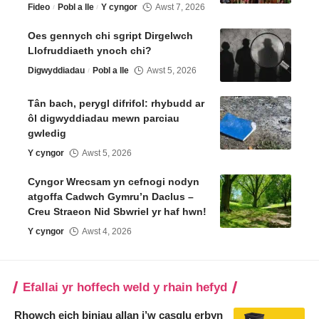
Fideo
Pobl a lle
Y cyngor
Awst 7, 2026
Oes gennych chi sgript Dirgelwch
Llofruddiaeth ynoch chi?
Digwyddiadau
Pobl a lle
Awst 5, 2026
Tân bach, perygl difrifol: rhybudd ar
ôl digwyddiadau mewn parciau
gwledig
Y cyngor
Awst 5, 2026
Cyngor Wrecsam yn cefnogi nodyn
atgoffa Cadwch Gymru’n Daclus –
Creu Straeon Nid Sbwriel yr haf hwn!
Y cyngor
Awst 4, 2026
Efallai yr hoffech weld y rhain hefyd
Rhowch eich biniau allan i’w casglu erbyn