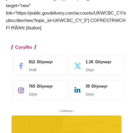
target=”new”
link=”https://public.govdelivery.com/accounts/UKWCBC_CY/s
ubscriber/new?topic_id=UKWCBC_CY_5″] COFRESTRWCH
FI RŴAN [/button]
Cysylltu
812
Dilynwyr
1.1K
Dilynwyr
Hoffi
Dilyn
765
Dilynwyr
39
Dilynwyr
Dilyn
Dilyn
- Cofrestru -