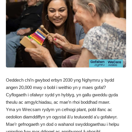
Oeddech chi’n gwybod erbyn 2030 yng Nghymru y bydd
angen 20,000 mwy o bobl i weithio yn y maes gofal?
Cyflogaeth i ofalwyr sydd yn hyblyg, yn gallu gweddu gyda
theulu ac amgylchiadau, ac mae’n rhoi boddhad mawr.
Yma yn Wrecsam rydym yn cefnogi plant, pobl ifanc ac
oedolion diamddiffyn yn ogystal â’u teuluoedd a’u gofalwyr.
Mae’r gefnogaeth yn dod o wahanol swyddogaethau i helpu
unigolion fyw mor ddiogel ac annibynnol â phosibl.