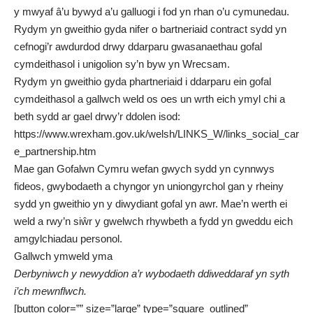
y mwyaf â’u bywyd a’u galluogi i fod yn rhan o’u cymunedau.
Rydym yn gweithio gyda nifer o bartneriaid contract sydd yn
cefnogi’r awdurdod drwy ddarparu gwasanaethau gofal
cymdeithasol i unigolion sy’n byw yn Wrecsam.
Rydym yn gweithio gyda phartneriaid i ddarparu ein gofal
cymdeithasol a gallwch weld os oes un wrth eich ymyl chi a
beth sydd ar gael drwy’r ddolen isod:
https://www.wrexham.gov.uk/welsh/LINKS_W/links_social_car
e_partnership.htm
Mae gan Gofalwn Cymru wefan gwych sydd yn cynnwys
fideos, gwybodaeth a chyngor yn uniongyrchol gan y rheiny
sydd yn gweithio yn y diwydiant gofal yn awr. Mae’n werth ei
weld a rwy’n siŵr y gwelwch rhywbeth a fydd yn gweddu eich
amgylchiadau personol.
Gallwch ymweld
yma
Derbyniwch y newyddion a’r wybodaeth ddiweddaraf yn syth
i’ch mewnflwch.
[button color=”” size=”large” type=”square_outlined”