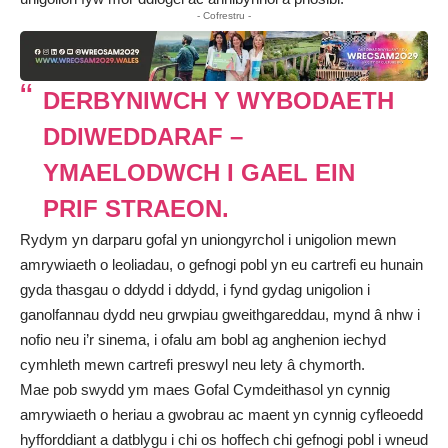
- Cofrestru -
DERBYNIWCH Y WYBODAETH
DDIWEDDARAF –
YMAELODWCH I GAEL EIN
PRIF STRAEON.
Rydym yn darparu gofal yn uniongyrchol i unigolion mewn
amrywiaeth o leoliadau, o gefnogi pobl yn eu cartrefi eu hunain
gyda thasgau o ddydd i ddydd, i fynd gydag unigolion i
ganolfannau dydd neu grwpiau gweithgareddau, mynd â nhw i
nofio neu i’r sinema, i ofalu am bobl ag anghenion iechyd
cymhleth mewn cartrefi preswyl neu lety â chymorth.
Mae pob swydd ym maes Gofal Cymdeithasol yn cynnig
amrywiaeth o heriau a gwobrau ac maent yn cynnig cyfleoedd
hyfforddiant a datblygu i chi os hoffech chi gefnogi pobl i wneud