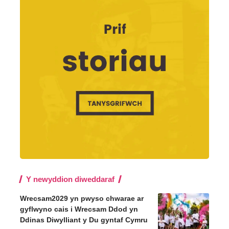
Y newyddion diweddaraf
Wrecsam2029 yn pwyso chwarae ar
gyflwyno cais i Wrecsam Ddod yn
Ddinas Diwylliant y Du gyntaf Cymru