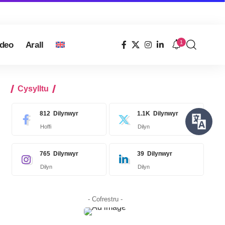
1
ideo
Arall
Cysylltu
812
Dilynwyr
1.1K
Dilynwyr
Hoffi
Dilyn
765
Dilynwyr
39
Dilynwyr
Dilyn
Dilyn
- Cofrestru -