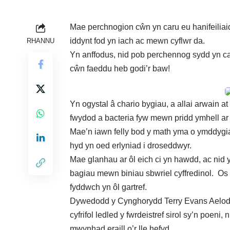
Mae perchnogion cŵn yn caru eu hanifeili
iddynt fod yn iach ac mewn cyflwr da.
RHANNU
Yn anffodus, nid pob perchennog sydd yn c
cŵn faeddu heb godi’r baw!
Yn ogystal â chario bygiau, a allai arwain a
fwydod a bacteria fyw mewn pridd ymhell ar ô
Mae’n iawn felly bod y math yma o ymddygia
hyd yn oed erlyniad i droseddwyr.
Mae glanhau ar ôl eich ci yn hawdd, ac nid y
bagiau mewn biniau sbwriel cyffredinol. Os n
fyddwch yn ôl gartref.
Dywedodd y Cynghorydd Terry Evans Aelod 
cyfrifol ledled y fwrdeistref sirol sy’n poe
mwynhad eraill o’r lle hefyd.