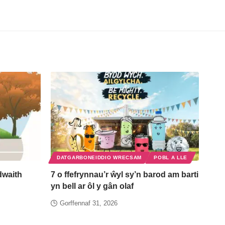
DATGARBONEIDDIO WRECSAM
POBL A LLE
waith
7 o ffefrynnau’r ŵyl sy’n barod am barti
yn bell ar ôl y gân olaf
Gorffennaf 31, 2026