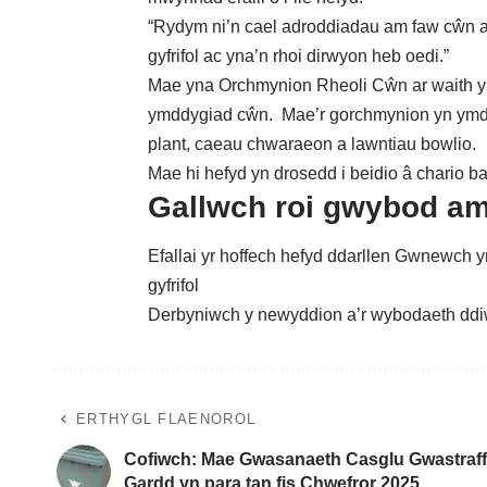
“Rydym ni’n cael adroddiadau am faw cŵn a l
gyfrifol ac yna’n rhoi dirwyon heb oedi.”
Mae yna Orchmynion Rheoli Cŵn ar waith ym 
ymddygiad cŵn. Mae’r gorchmynion yn ymd
plant, caeau chwaraeon a lawntiau bowlio.
Mae hi hefyd yn drosedd i beidio â chario ba
Gallwch roi gwybod am 
Efallai yr hoffech hefyd ddarllen
Gwnewch yn 
gyfrifol
Derbyniwch y newyddion a’r wybodaeth ddi
ERTHYGL FLAENOROL
Cofiwch: Mae Gwasanaeth Casglu Gwastraff
Gardd yn para tan fis Chwefror 2025