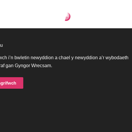
au
iwch i’n bwletin newyddion a chael y newyddion a’r wybodaeth
af gan Gyngor Wrecsam.
grifwch