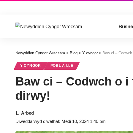
Busne
Newyddion Cyngor Wrecsam
>
Blog
>
Y cyngor
>
Baw ci – Codwch o
Y CYNGOR
POBL A LLE
Baw ci – Codwch o i 
dirwy!
Diweddarwyd diwethaf: Medi 10, 2024 1:40 pm