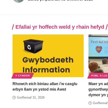
Efallai yr hoffech weld y rhain hefyd
Y CYNGOR
POBL A LLE
Rhowch eich biniau allan i’w casglu
Maer yn ad
erbyn 6am yn ystod mis Awst
gynorthwyw
dymor yn 
Gorffennaf 31, 2026
Gorffennaf