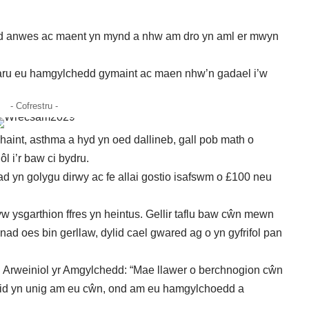
aid anwes ac maent yn mynd a nhw am dro yn aml er mwyn
aru eu hamgylchedd gymaint ac maen nhw’n gadael i’w
- Cofrestru -
t haint, asthma a hyd yn oed dallineb, gall pob math o
l i’r baw ci bydru.
d yn golygu dirwy ac fe allai gostio isafswm o £100 neu
w ysgarthion ffres yn heintus. Gellir taflu baw cŵn mewn
ad oes bin gerllaw, dylid cael gwared ag o yn gyfrifol pan
Arweiniol yr Amgylchedd: “Mae llawer o berchnogion cŵn
ni, nid yn unig am eu cŵn, ond am eu hamgylchoedd a