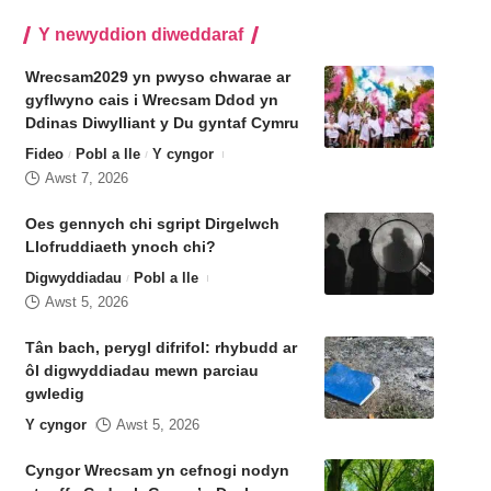
Y newyddion diweddaraf
Wrecsam2029 yn pwyso chwarae ar
gyflwyno cais i Wrecsam Ddod yn
Ddinas Diwylliant y Du gyntaf Cymru
Fideo
Pobl a lle
Y cyngor
Awst 7, 2026
Oes gennych chi sgript Dirgelwch
Llofruddiaeth ynoch chi?
Digwyddiadau
Pobl a lle
Awst 5, 2026
Tân bach, perygl difrifol: rhybudd ar
ôl digwyddiadau mewn parciau
gwledig
Y cyngor
Awst 5, 2026
Cyngor Wrecsam yn cefnogi nodyn