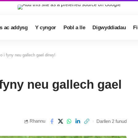
s ac addysg
Y cyngor
Pobl a lle
Digwyddiadau
F
 i fyny neu gallech gael dirwy!
fyny neu gallech gael
Rhannu
Darllen 2 funud