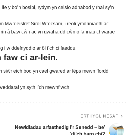
le y bo’n bosibl, rydym yn ceisio adnabod y rhai sy’n
Mwrdeistref Sirol Wrecsam, i reoli ymdriniaeth ac
rin â baw cŵn ac yn gwahardd cŵn o fannau chwarae
g i’w ddefnyddio ar ôl i’ch ci faeddu.
faw ci ar-lein
.
siŵr eich bod yn cael gwared ar fêps mewn ffordd
weddaraf yn syth i’ch mewnflwch
ERTHYGL NESAF
Newidiadau arfaethedig i’r Senedd – be’
‘di’ch barn chi?