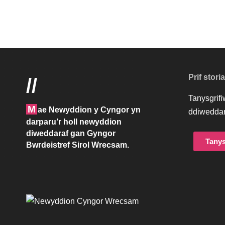
Prif stori
//
Tanysgrif
M
ae Newyddion y Cyngor yn
ddiweddar
darparu’r holl newyddion
diweddaraf gan Gyngor
Tanys
Bwrdeistref Sirol Wrecsam.