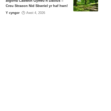
atgoffa Cadwch Gymru’n Daclus –
Creu Straeon Nid Sbwriel yr haf hwn!
Y cyngor
Awst 4, 2026