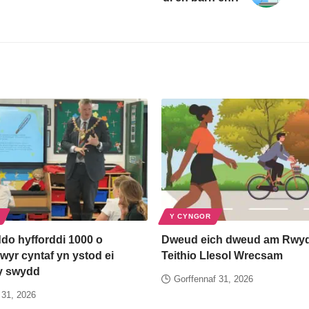
Y CYNGOR
do hyfforddi 1000 o
Dweud eich dweud am Rwyd
yr cyntaf yn ystod ei
Teithio Llesol Wrecsam
y swydd
Gorffennaf 31, 2026
 31, 2026