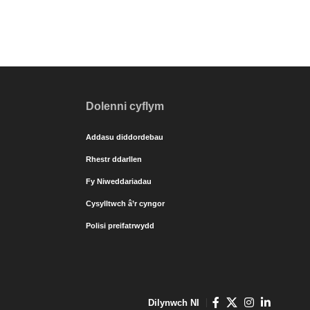
Dolenni cyflym
Addasu diddordebau
Rhestr ddarllen
Fy Niweddariadau
Cysylltwch â’r cyngor
Polisi preifatrwydd
Dilynwch NI