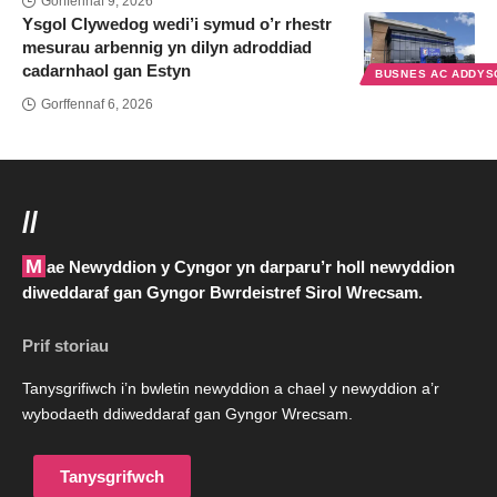
Gorffennaf 9, 2026
Ysgol Clywedog wedi’i symud o’r rhestr
mesurau arbennig yn dilyn adroddiad
cadarnhaol gan Estyn
BUSNES AC ADDYS
Gorffennaf 6, 2026
//
Mae Newyddion y Cyngor yn darparu’r holl newyddion
diweddaraf gan Gyngor Bwrdeistref Sirol Wrecsam.
Prif storiau
Tanysgrifiwch i’n bwletin newyddion a chael y newyddion a’r
wybodaeth ddiweddaraf gan Gyngor Wrecsam.
Tanysgrifwch