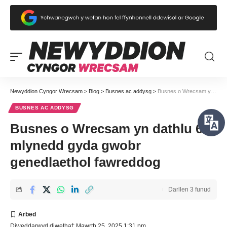
Newyddion Cyngor Wrecsam
>
Blog
>
Busnes ac addysg
>
Busnes o Wrecsam yn dathlu 60 mlynedd gyda gwobr genedlaethol fawreddog
BUSNES AC ADDYSG
Busnes o Wrecsam yn dathlu 60
mlynedd gyda gwobr
genedlaethol fawreddog
Darllen 3 funud
Diweddarwyd diwethaf: Mawrth 25, 2025 1:31 pm