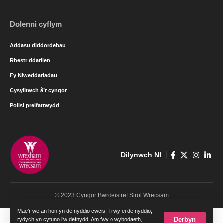
Dolenni cyflym
Addasu diddordebau
Rhestr ddarllen
Fy Niweddariadau
Cysylltwch â’r cyngor
Polisi preifatrwydd
Dilynwch NI
© 2023 Cyngor Bwrdeistref Sirol Wrecsam
Mae’r wefan hon yn defnyddio cwcis. Trwy ei defnyddio,
Cymraeg
English
Derbyn
rydych yn cytuno i’w defnydd. Am fwy o wybodaeth,