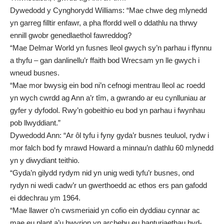
Dywedodd y Cynghorydd Williams: “Mae chwe deg mlynedd
yn garreg filltir enfawr, a pha ffordd well o ddathlu na thrwy
ennill gwobr genedlaethol fawreddog?
“Mae Delmar World yn fusnes lleol gwych sy’n parhau i ffynnu
a thyfu – gan danlinellu’r ffaith bod Wrecsam yn lle gwych i
wneud busnes.
“Mae mor bwysig ein bod ni’n cefnogi mentrau lleol ac roedd
yn wych cwrdd ag Ann a’r tîm, a gwrando ar eu cynlluniau ar
gyfer y dyfodol. Rwy’n gobeithio eu bod yn parhau i fwynhau
pob llwyddiant.”
Dywedodd Ann: “Ar ôl tyfu i fyny gyda’r busnes teuluol, rydw i
mor falch bod fy mrawd Howard a minnau’n dathlu 60 mlynedd
yn y diwydiant teithio.
“Gyda’n gilydd rydym nid yn unig wedi tyfu’r busnes, ond
rydyn ni wedi cadw’r un gwerthoedd ac ethos ers pan gafodd
ei ddechrau ym 1964.
“Mae llawer o’n cwsmeriaid yn cofio ein dyddiau cynnar ac
mae eu plant a’u hwyrion yn archebu eu hanturiaethau byd-