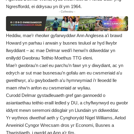
Ngresffordd, ei ddrysau yn ôl ym 1964.
- Cofrestru -
Heddiw, mae’r rheolwr gyfarwyddwr Ann Anglesea a’i brawd
Howard yn parhau i arwain y busnes teuluol ar hyd llwybr
llwyddiant – ac mae Delmar wedi’i henwi’n ddiweddar yn
enillydd Gwobrau Teithio Moethus TTG eleni.
Mae’r gwobrau’n cael eu parchu’n fawr yn y diwydiant, ac yn
edrych ar sut mae busnesau’n gofalu am eu cwsmeriaid a’u
gweithwyr, a’u gwybodaeth a’u hymrwymiad i’r lleoedd lle
maen nhw’n anfon eu cwsmeriaid ar wyliau.
Curodd Delmar gystadleuaeth gref gan gannoedd o
asiantaethau teithio eraill ledled y DU, a chyflwynwyd eu gwobr
iddynt mewn seremoni ddisglair yn Llundain yn ddiweddar.
Yr wythnos diwethaf aeth y Cynghorydd Nigel Williams, Aelod
Arweiniol Cyngor Wrecsam dros yr Economi, Busnes a
Thwristiaeth, i gwrdd ag Ann a’r tîm.