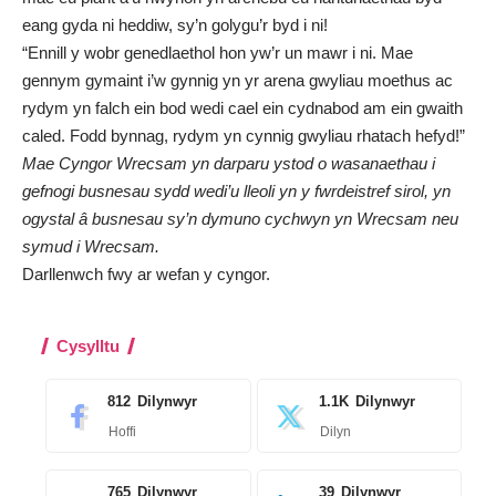
eang gyda ni heddiw, sy’n golygu’r byd i ni!
“Ennill y wobr genedlaethol hon yw’r un mawr i ni. Mae
gennym gymaint i’w gynnig yn yr arena gwyliau moethus ac
rydym yn falch ein bod wedi cael ein cydnabod am ein gwaith
caled. Fodd bynnag, rydym yn cynnig gwyliau rhatach hefyd!”
Mae Cyngor Wrecsam yn darparu ystod o wasanaethau i
gefnogi busnesau sydd wedi’u lleoli yn y fwrdeistref sirol, yn
ogystal â busnesau sy’n dymuno cychwyn yn Wrecsam neu
symud i Wrecsam.
Darllenwch fwy ar wefan y cyngor
.
Cysylltu
812
Dilynwyr
1.1K
Dilynwyr
Hoffi
Dilyn
765
Dilynwyr
39
Dilynwyr