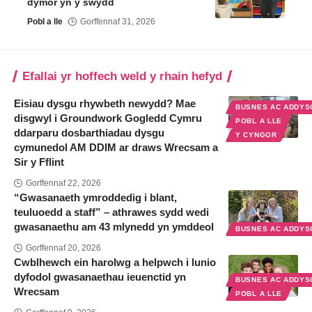
dymor yn y swydd
Pobl a lle
Gorffennaf 31, 2026
Efallai yr hoffech weld y rhain hefyd
Eisiau dysgu rhywbeth newydd? Mae
BUSNES AC ADDYS
disgwyl i Groundwork Gogledd Cymru
POBL A LLE
ddarparu dosbarthiadau dysgu
Y CYNGOR
cymunedol AM DDIM ar draws Wrecsam a
Sir y Fflint
Gorffennaf 22, 2026
“Gwasanaeth ymroddedig i blant,
teuluoedd a staff” – athrawes sydd wedi
gwasanaethu am 43 mlynedd yn ymddeol
BUSNES AC ADDYS
Gorffennaf 20, 2026
Cwblhewch ein harolwg a helpwch i lunio
dyfodol gwasanaethau ieuenctid yn
BUSNES AC ADDYS
Wrecsam
POBL A LLE