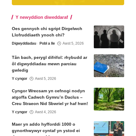
Y newyddion diweddaraf
Oes gennych chi sgript Dirgelwch
Llofruddiaeth ynoch chi?
Digwyddiadau
Pobl a lle
Awst 5, 2026
Tân bach, perygl difrifol: rhybudd ar
ôl digwyddiadau mewn parciau
gwledig
Y cyngor
Awst 5, 2026
Cyngor Wrecsam yn cefnogi nodyn
atgoffa Cadwch Gymru’n Daclus –
Creu Straeon Nid Sbwriel yr haf hwn!
Y cyngor
Awst 4, 2026
Maer yn addo hyfforddi 1000 o
gynorthwywyr cyntaf yn ystod ei