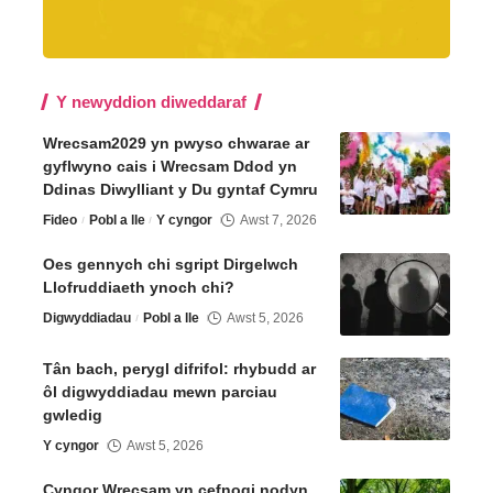
Y newyddion diweddaraf
Wrecsam2029 yn pwyso chwarae ar
gyflwyno cais i Wrecsam Ddod yn
Ddinas Diwylliant y Du gyntaf Cymru
Fideo
Pobl a lle
Y cyngor
Awst 7, 2026
Oes gennych chi sgript Dirgelwch
Llofruddiaeth ynoch chi?
Digwyddiadau
Pobl a lle
Awst 5, 2026
Tân bach, perygl difrifol: rhybudd ar
ôl digwyddiadau mewn parciau
gwledig
Y cyngor
Awst 5, 2026
Cyngor Wrecsam yn cefnogi nodyn