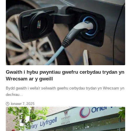
Gwaith i hybu pwyntiau gwefru cerbydau trydan yn
Wrecsam ar y gweill
Bydd gwaith i wella'r seilwaith gwefru cerbydau trydan yn Wrecsam yn
dechrau…
Ionawr 7, 2025