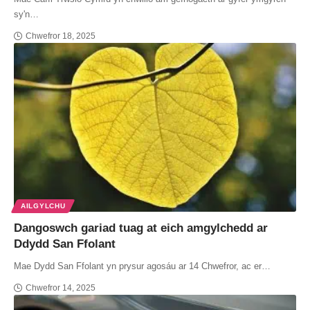
sy'n…
Chwefror 18, 2025
AILGYLCHU
Dangoswch gariad tuag at eich amgylchedd ar
Ddydd San Ffolant
Mae Dydd San Ffolant yn prysur agosáu ar 14 Chwefror, ac er…
Chwefror 14, 2025