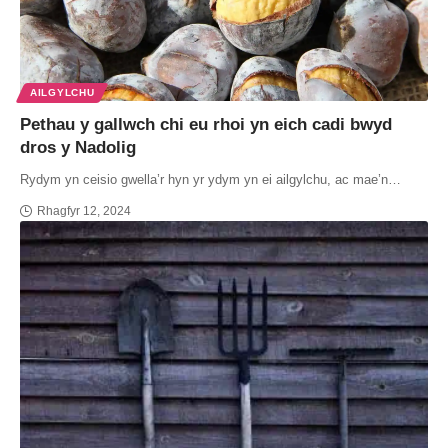
AILGYLCHU
Pethau y gallwch chi eu rhoi yn eich cadi bwyd
dros y Nadolig
Rydym yn ceisio gwella’r hyn yr ydym yn ei ailgylchu, ac mae’n…
Rhagfyr 12, 2024