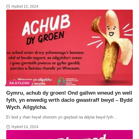
Hydref 15, 2024
AILGYLCHU
Gymru, achub dy groen! Ond gallwn wneud yn well
fyth, yn enwedig wrth daclo gwastraff bwyd – Bydd
Wych. Ailgylcha.
Er bod y rhan fwyaf ohonom yn gwybod na ddylai bwyd fyth…
Hydref 14, 2024