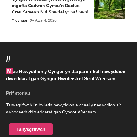
atgoffa Cadwch Gymru’n Daclus –
Creu Straeon Nid Sbwriel yr haf hwn!
Y cyngor
Awst 4, 2026
//
Mae Newyddion y Cyngor yn darparu’r holl newyddion
diweddaraf gan Gyngor Bwrdeistref Sirol Wrecsam.
Prif storiau
Tanysgrifiwch i’n bwletin newyddion a chael y newyddion a’r
wybodaeth ddiweddaraf gan Gyngor Wrecsam.
Tanysgrifwch