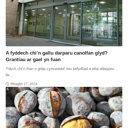
A fyddech chi’n gallu darparu canolfan glyd?
Grantiau ar gael yn fuan
Ydych chi’n rhan o grŵp cymunedol neu sefydliad a allai ddarparu
lle…
Rhagfyr 17, 2024