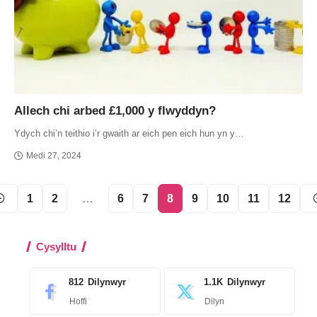
Allech chi arbed £1,000 y flwyddyn?
Ydych chi’n teithio i’r gwaith ar eich pen eich hun yn y…
Medi 27, 2024
1
2
…
6
7
8
9
10
11
12
Cysylltu
812
Dilynwyr
1.1K
Dilynwyr
Hoffi
Dilyn