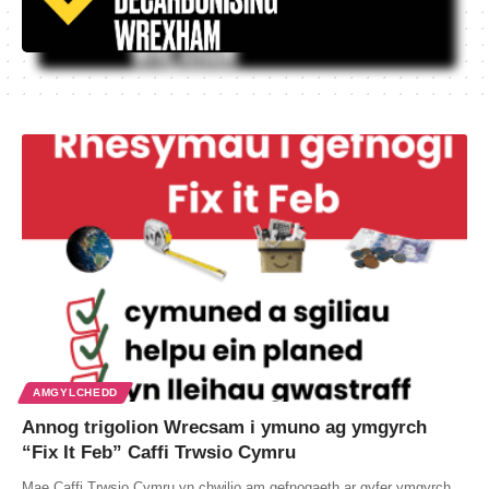
AMGYLCHEDD
Annog trigolion Wrecsam i ymuno ag ymgyrch
“Fix It Feb” Caffi Trwsio Cymru
Mae Caffi Trwsio Cymru yn chwilio am gefnogaeth ar gyfer ymgyrch