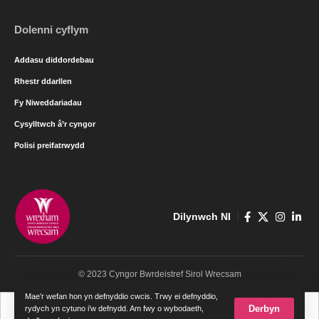
Dolenni cyflym
Addasu diddordebau
Rhestr ddarllen
Fy Niweddariadau
Cysylltwch â’r cyngor
Polisi preifatrwydd
Dilynwch NI
© 2023 Cyngor Bwrdeistref Sirol Wrecsam
Mae’r wefan hon yn defnyddio cwcis. Trwy ei defnyddio,
Cymraeg
English
Derbyn
rydych yn cytuno i’w defnydd. Am fwy o wybodaeth,