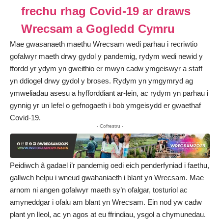
frechu rhag Covid-19 ar draws
Wrecsam a Gogledd Cymru
Mae gwasanaeth maethu Wrecsam wedi parhau i recriwtio
gofalwyr maeth drwy gydol y pandemig, rydym wedi newid y
ffordd yr ydym yn gweithio er mwyn cadw ymgeiswyr a staff
yn ddiogel drwy gydol y broses. Rydym yn ymgymryd ag
ymweliadau asesu a hyfforddiant ar-lein, ac rydym yn parhau i
gynnig yr un lefel o gefnogaeth i bob ymgeisydd er gwaethaf
Covid-19.
- Cofrestru -
Peidiwch â gadael i’r pandemig oedi eich penderfyniad i faethu,
gallwch helpu i wneud gwahaniaeth i blant yn Wrecsam. Mae
arnom ni angen gofalwyr maeth sy’n ofalgar, tosturiol ac
amyneddgar i ofalu am blant yn Wrecsam. Ein nod yw cadw
plant yn lleol, ac yn agos at eu ffrindiau, ysgol a chymunedau.