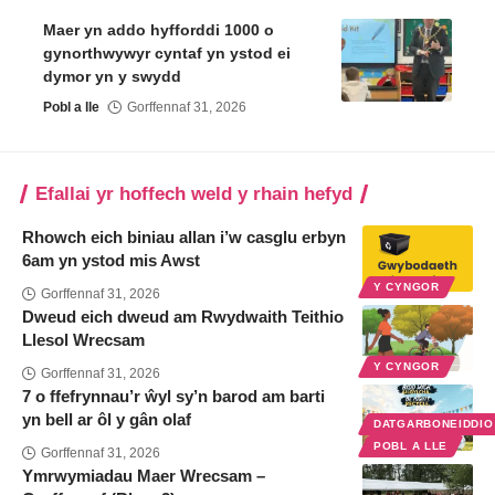
Maer yn addo hyfforddi 1000 o
gynorthwywyr cyntaf yn ystod ei
dymor yn y swydd
Pobl a lle
Gorffennaf 31, 2026
Efallai yr hoffech weld y rhain hefyd
Rhowch eich biniau allan i’w casglu erbyn
6am yn ystod mis Awst
Y CYNGOR
Gorffennaf 31, 2026
Dweud eich dweud am Rwydwaith Teithio
Llesol Wrecsam
Y CYNGOR
Gorffennaf 31, 2026
7 o ffefrynnau’r ŵyl sy’n barod am barti
yn bell ar ôl y gân olaf
DATGARBONEIDDI
POBL A LLE
Gorffennaf 31, 2026
Ymrwymiadau Maer Wrecsam –