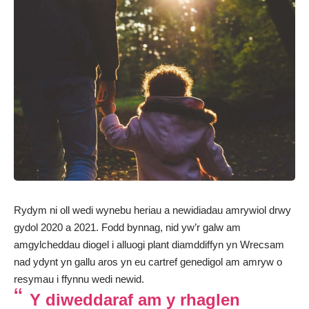
Rydym ni oll wedi wynebu heriau a newidiadau amrywiol drwy
gydol 2020 a 2021. Fodd bynnag, nid yw’r galw am
amgylcheddau diogel i alluogi plant diamddiffyn yn Wrecsam
nad ydynt yn gallu aros yn eu cartref genedigol am amryw o
resymau i ffynnu wedi newid.
Y diweddaraf am y rhaglen