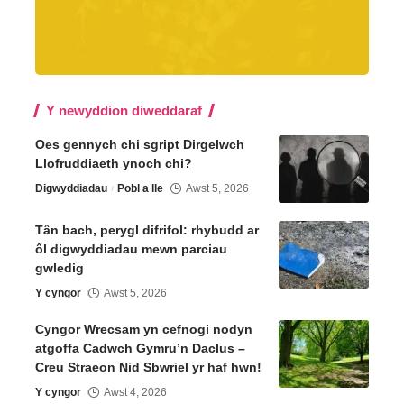
Y newyddion diweddaraf
Oes gennych chi sgript Dirgelwch
Llofruddiaeth ynoch chi?
Digwyddiadau
Pobl a lle
Awst 5, 2026
Tân bach, perygl difrifol: rhybudd ar
ôl digwyddiadau mewn parciau
gwledig
Y cyngor
Awst 5, 2026
Cyngor Wrecsam yn cefnogi nodyn
atgoffa Cadwch Gymru’n Daclus –
Creu Straeon Nid Sbwriel yr haf hwn!
Y cyngor
Awst 4, 2026