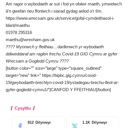
Am ragor o wybodaeth ar sut i fod yn ofalwr maeth, ymwelwch
â’n gwefan neu ffoniwch i siarad gydag aelod o’r tîm.
https://www.wrecsam.gov.uk/service/gofal-cymdeithasol-i-
blant/maethu
01978 295316
maethu@wrexham.gov.uk
???? Mynnwch y ffeithiau…darllenwch yr wybodaeth
ddiweddaraf am raglen frechu Covid-19 GIG Cymru ar gyfer
Wrecsam a Gogledd Cymru ????
[button color=”” size=”large” type=”square_outlined”
target=”new” link=” https://bipbc.gig.cymru/covid-
19/gwybodaeth-brechlyn-covid-19/ystadegau-brechu-lleol-ar-
gyfer-gogledd-cymru1/”]CANFOD Y FFEITHIAU[/button]
Cysylltu
812
Dilynwyr
1.1K
Dilynwyr