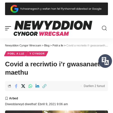
Newyddion Cyngor Wrecsam
>
Blog
>
Pobl a lle
>
Covid a recriwtio i’r gwasanaeth maethu
POBL A LLE
Y CYNGOR
Covid a recriwtio i’r gwasanaeth
maethu
Darllen 2 funud
Diweddarwyd diwethaf: Ebrill 9, 2021 9:06 am