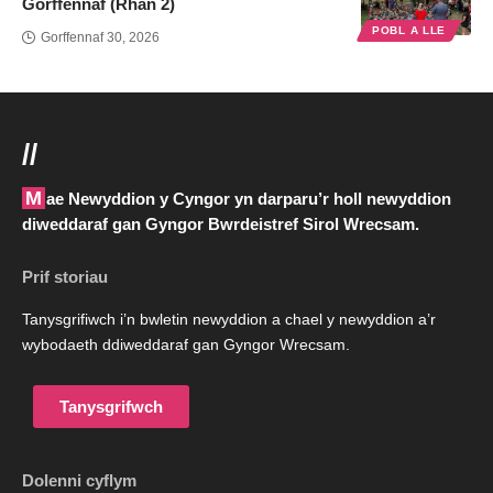
Gorffennaf (Rhan 2)
POBL A LLE
Gorffennaf 30, 2026
//
Mae Newyddion y Cyngor yn darparu’r holl newyddion
diweddaraf gan Gyngor Bwrdeistref Sirol Wrecsam.
Prif storiau
Tanysgrifiwch i’n bwletin newyddion a chael y newyddion a’r
wybodaeth ddiweddaraf gan Gyngor Wrecsam.
Tanysgrifwch
Dolenni cyflym