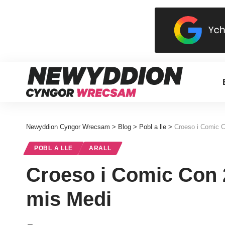
Newyddion Cyngor Wrecsam
>
Blog
>
Pobl a lle
>
Croeso i Comic 
POBL A LLE
ARALL
Croeso i Comic Con
mis Medi