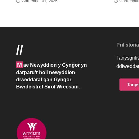
Gorffennaf 31, 2026
Gorffennaf
Prif stori
//
Tanysgrif
M
ae Newyddion y Cyngor yn
ddiweddar
darparu’r holl newyddion
diweddaraf gan Gyngor
Tanys
Bwrdeistref Sirol Wrecsam.