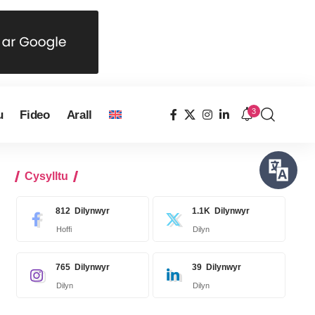
3
u
Fideo
Arall
Cysylltu
812
Dilynwyr
1.1K
Dilynwyr
Hoffi
Dilyn
765
Dilynwyr
39
Dilynwyr
Dilyn
Dilyn