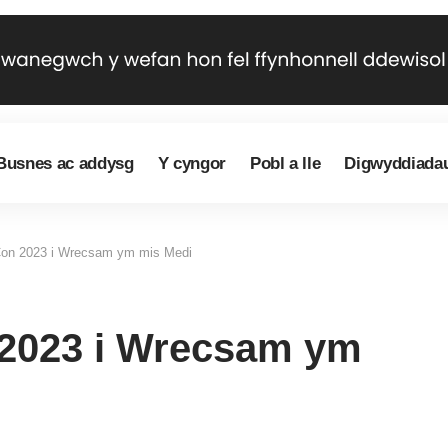
Busnes ac addysg
Y cyngor
Pobl a lle
Digwyddiada
Con 2023 i Wrecsam ym mis Medi
 2023 i Wrecsam ym