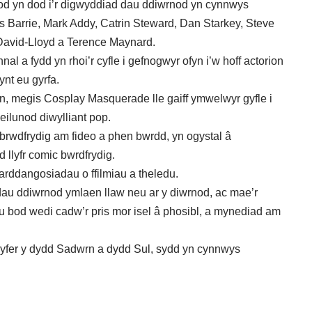
d yn dod i’r digwyddiad dau ddiwrnod yn cynnwys
 Barrie, Mark Addy, Catrin Steward, Dan Starkey, Steve
 David-Lloyd a Terence Maynard.
l a fydd yn rhoi’r cyfle i gefnogwyr ofyn i’w hoff actorion
ynt eu gyrfa.
, megis Cosplay Masquerade lle gaiff ymwelwyr gyfle i
eilunod diwylliant pop.
brwdfrydig am fideo a phen bwrdd, yn ogystal â
d llyfr comic bwrdfrydig.
 arddangosiadau o ffilmiau a theledu.
dau ddiwrnod ymlaen llaw neu ar y diwrnod, ac mae’r
 bod wedi cadw’r pris mor isel â phosibl, a mynediad am
 gyfer y dydd Sadwrn a dydd Sul, sydd yn cynnwys