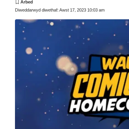
Diweddarwyd diwethaf: Awst 17, 2023 10:03 am