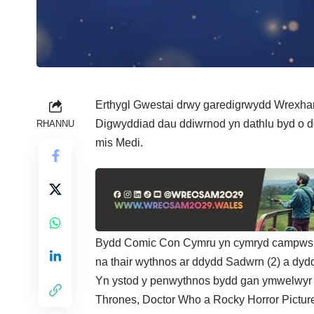
Erthygl Gwestai drwy garedigrwydd Wrexh
Digwyddiad dau ddiwrnod yn dathlu byd o dd
RHANNU
mis Medi.
Bydd Comic Con Cymru yn cymryd campws W
na thair wythnos ar ddydd Sadwrn (2) a dydd
Yn ystod y penwythnos bydd gan ymwelwyr g
Thrones, Doctor Who a Rocky Horror Pictur