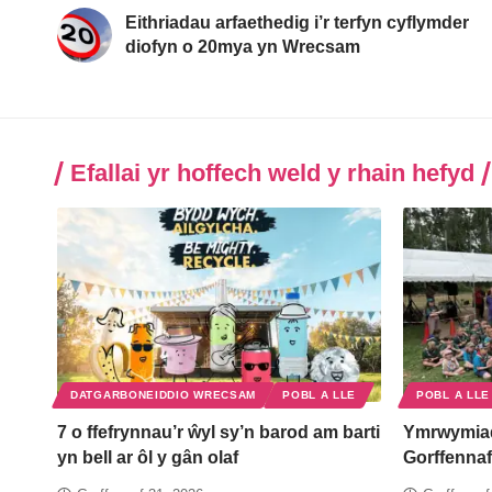
Eithriadau arfaethedig i’r terfyn cyflymder
diofyn o 20mya yn Wrecsam
Efallai yr hoffech weld y rhain hefyd
DATGARBONEIDDIO WRECSAM
POBL A LLE
POBL A LLE
7 o ffefrynnau’r ŵyl sy’n barod am barti
Ymrwymia
yn bell ar ôl y gân olaf
Gorffennaf