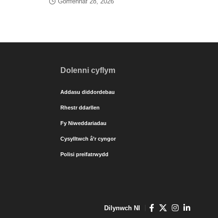
Gorffennaf 28, 2026
Dolenni cyflym
Addasu diddordebau
Rhestr ddarllen
Fy Niweddariadau
Cysylltwch â’r cyngor
Polisi preifatrwydd
Dilynwch NI