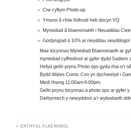
Ciw cyflym Photo-op
Ymuno â chiw llofnodi heb docyn VQ
Mynediad â blaenoriaeth i Neuaddau Cwes
Gostyngiad o 10% ar nwyddau swyddogol
Mae tocynnau Mynediad Blaenoriaeth ar gyf
mynediad cyffredinol ar gyfer dydd Sadwrn 
Hefyd gellir prynu Photo ops gyda rhai o’r 
Bydd Wales Comic Con yn dychwelyd i Gam
Medi rhwng 11:00am-6:00pm.
Gellir prynu tocynnau a photo ops ar gyfer 
Derbyniwch y newyddion a’r wybodaeth ddi
ERTHYGL FLAENOROL