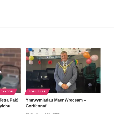
 CYNGOR
POBL A LLE
Tetra Pak)
Ymrwymiadau Maer Wrecsam –
gylchu
Gorffennaf