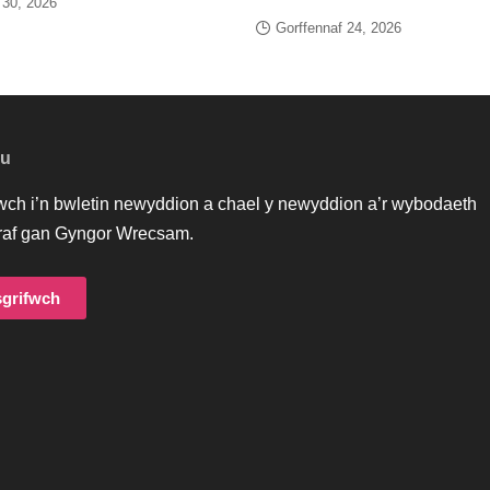
 30, 2026
Gorffennaf 24, 2026
au
iwch i’n bwletin newyddion a chael y newyddion a’r wybodaeth
af gan Gyngor Wrecsam.
grifwch