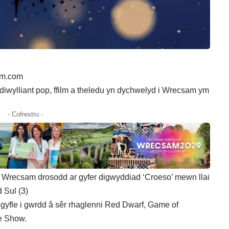
am.com
iwylliant pop, ffilm a theledu yn dychwelyd i Wrecsam ym
- Cofrestru -
recsam drosodd ar gyfer digwyddiad ‘Croeso’ mewn llai
 Sul (3)
yfle i gwrdd â sêr rhaglenni Red Dwarf, Game of
e Show.