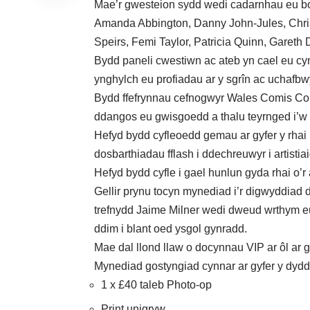
Mae’r gwesteion sydd wedi cadarnhau eu bo
Amanda Abbington, Danny John-Jules, Chris
Speirs, Femi Taylor, Patricia Quinn, Gareth
Bydd paneli cwestiwn ac ateb yn cael eu cynna
ynghylch eu profiadau ar y sgrîn ac uchafbw
Bydd ffefrynnau cefnogwyr Wales Comis Con
ddangos eu gwisgoedd a thalu teyrnged i’w 
Hefyd bydd cyfleoedd gemau ar gyfer y rhai 
dosbarthiadau fflash i ddechreuwyr i artistiai
Hefyd bydd cyfle i gael hunlun gyda rhai o’r
Gellir prynu tocyn mynediad i’r digwyddiad 
trefnydd Jaime Milner wedi dweud wrthym eu
ddim i blant oed ysgol gynradd.
Mae dal llond llaw o docynnau VIP ar ôl ar
Mynediad gostyngiad cynnar ar gyfer y dydd
1 x £40 taleb Photo-op
Print unigryw