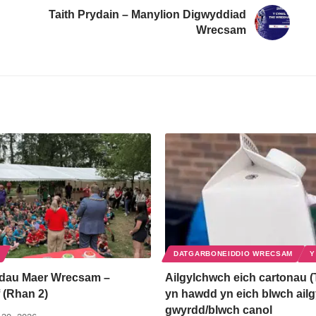
Taith Prydain – Manylion Digwyddiad
Wrecsam
DATGARBONEIDDIO WRECSAM
Y
dau Maer Wrecsam –
Ailgylchwch eich cartonau (
 (Rhan 2)
yn hawdd yn eich blwch ail
gwyrdd/blwch canol