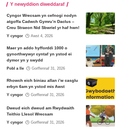
Y newyddion diweddaraf
Cyngor Wrecsam yn cefnogi nodyn
atgoffa Cadwch Gymru’n Daclus –
Creu Straeon Nid Sbwriel yr haf hwn!
Y cyngor
Awst 4, 2026
Maer yn addo hyfforddi 1000 o
gynorthwywyr cyntaf yn ystod ei
dymor yn y swydd
Pobl a lle
Gorffennaf 31, 2026
Rhowch eich biniau allan i’w casglu
erbyn 6am yn ystod mis Awst
Y cyngor
Gorffennaf 31, 2026
Dweud eich dweud am Rwydwaith
Teithio Llesol Wrecsam
Y cyngor
Gorffennaf 31, 2026