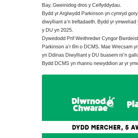
Bay, Gweinidog dros y Celfyddydau.
Bydd yr Arglwydd Parkinson yn cymryd gorymd
diwylliant a’n treftadaeth. Bydd yr ymweliad 
y DU yn 2025.
Dywedodd Prif Weithredwr Cyngor Bwrdeistr
Parkinson a’r tîm o DCMS. Mae Wrecsam yn l
yn Ddinas Diwylliant y DU buasem ni’n gallu 
Bydd DCMS yn rhannu newyddion ar yr ymwe