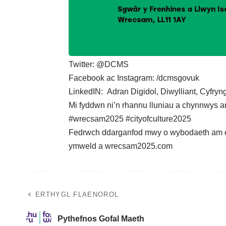
Twitter: @DCMS
Facebook ac Instagram: /dcmsgovuk
LinkedIN: Adran Digidol, Diwylliant, Cyfry
Mi fyddwn ni’n rhannu lluniau a chynnwys 
#wrecsam2025 #cityofculture2025
Fedrwch ddarganfod mwy o wybodaeth am ein
ymweld a wrecsam2025.com
ERTHYGL FLAENOROL
Pythefnos Gofal Maeth