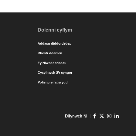
Dolenni cyflym
Addasu diddordebau
Rhestr ddarllen
Fy Niweddariadau
Cysylltwch â’r cyngor
Polisi preifatrwydd
Dilynwch NI