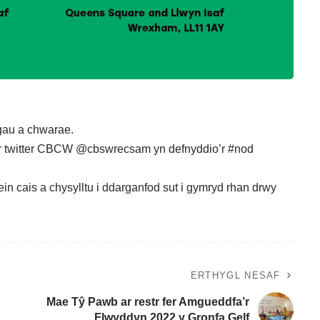
ngau a chwarae.
ar twitter CBCW @cbswrecsam yn defnyddio’r #nod
 cais a chysylltu i ddarganfod sut i gymryd rhan drwy
ERTHYGL NESAF
Mae Tŷ Pawb ar restr fer Amgueddfa’r
Flwyddyn 2022 y Gronfa Gelf