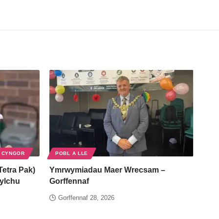
 CYNGOR
POBL A LLE
Tetra Pak)
Ymrwymiadau Maer Wrecsam –
gylchu
Gorffennaf
Gorffennaf 28, 2026