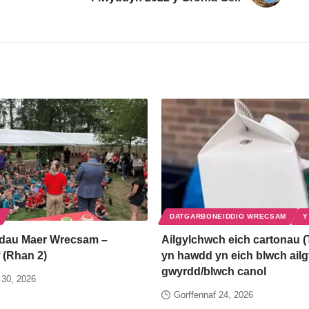
DATGARBONEIDDIO WRECSAM
Y
dau Maer Wrecsam –
Ailgylchwch eich cartonau (
 (Rhan 2)
yn hawdd yn eich blwch ail
gwyrdd/blwch canol
 30, 2026
Gorffennaf 24, 2026