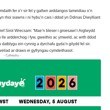
aith fer o’r sir fel y gallwn arddangos tameidiau o’n
yn rhoi siawns i ni hybu’n cais i ddod yn Ddinas Diwylliant
ef Sirol Wrecsam: “Mae’n bleser i groesawi’r Arglwydd
le ardderchog i fyw, gweithio ac ymweld, ac wrth ddod
datblygu ein cynnig a dyrchafu gyda’n gilydd fel sir.
liad ar draws ei gyfryngau cymdeithasol.
- Cofrestru -