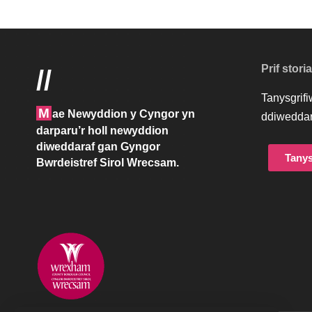
Prif stori
//
Tanysgrif
M
ae Newyddion y Cyngor yn
ddiweddar
darparu’r holl newyddion
diweddaraf gan Gyngor
Tanys
Bwrdeistref Sirol Wrecsam.