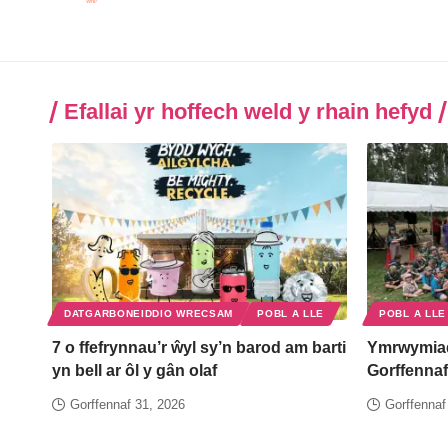
Efallai yr hoffech weld y rhain hefyd
DATGARBONEIDDIO WRECSAM
POBL A LLE
POBL A LLE
7 o ffefrynnau’r ŵyl sy’n barod am barti
Ymrwymia
yn bell ar ôl y gân olaf
Gorffennaf
Gorffennaf 31, 2026
Gorffennaf