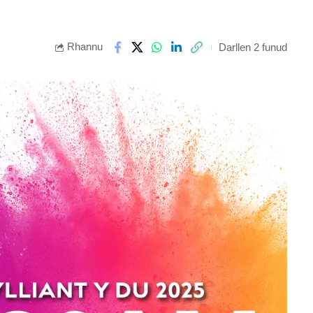
Rhannu
Darllen 2 funud