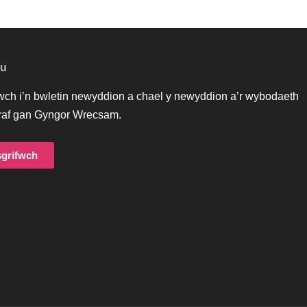
au
iwch i’n bwletin newyddion a chael y newyddion a’r wybodaeth
af gan Gyngor Wrecsam.
grifwch