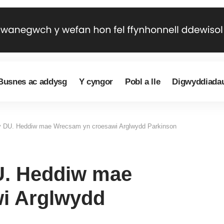
Busnes ac addysg
Y cyngor
Pobl a lle
Digwyddiada
 y DU. Heddiw mae Wrecsam yn croesawi Arglwydd Parkinson
DU. Heddiw mae
i Arglwydd