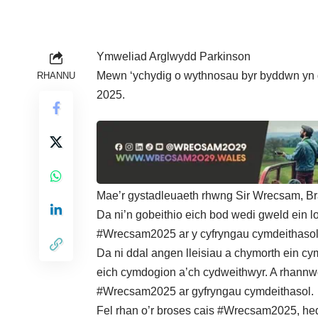
Ymweliad Arglwydd Parkinson
Mewn ‘ychydig o wythnosau byr byddwn yn da
RHANNU
2025.
Mae’r gystadleuaeth rhwng Sir Wrecsam, B
Da ni’n gobeithio eich bod wedi gweld ein 
#Wrecsam2025 ar y cyfryngau cymdeithasol
Da ni ddal angen lleisiau a chymorth ein cymu
eich cymdogion a’ch cydweithwyr. A rhannw
#Wrecsam2025 ar gyfryngau cymdeithasol.
Fel rhan o’r broses cais #Wrecsam2025, hed