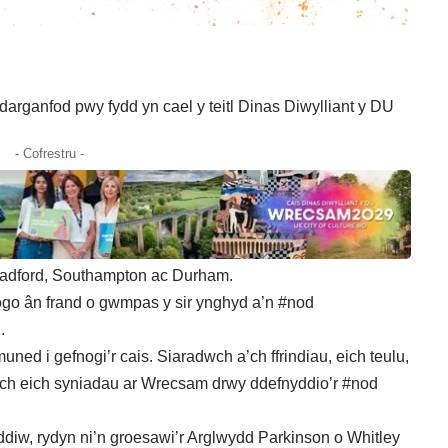
rganfod pwy fydd yn cael y teitl Dinas Diwylliant y DU
- Cofrestru -
radford, Southampton ac Durham.
logo ân frand o gwmpas y sir ynghyd a’n #nod
.
ned i gefnogi’r cais. Siaradwch a’ch ffrindiau, eich teulu,
ch eich syniadau ar Wrecsam drwy ddefnyddio’r #nod
diw, rydyn ni’n groesawi’r Arglwydd Parkinson o Whitley