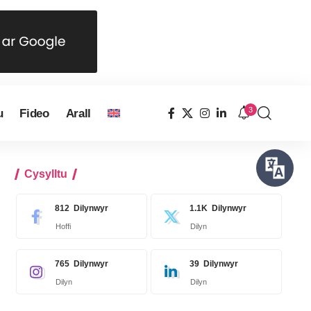
3
u
Fideo
Arall
Cysylltu
812
Dilynwyr
1.1K
Dilynwyr
Hoffi
Dilyn
765
Dilynwyr
39
Dilynwyr
Dilyn
Dilyn