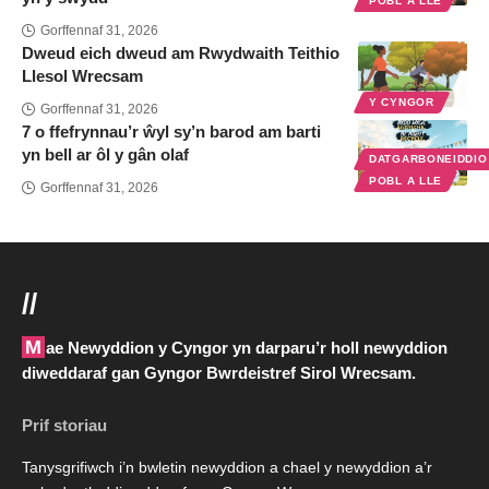
POBL A LLE
Gorffennaf 31, 2026
Dweud eich dweud am Rwydwaith Teithio
Llesol Wrecsam
Y CYNGOR
Gorffennaf 31, 2026
7 o ffefrynnau’r ŵyl sy’n barod am barti
yn bell ar ôl y gân olaf
DATGARBONEIDDI
POBL A LLE
Gorffennaf 31, 2026
//
Mae Newyddion y Cyngor yn darparu’r holl newyddion
diweddaraf gan Gyngor Bwrdeistref Sirol Wrecsam.
Prif storiau
Tanysgrifiwch i’n bwletin newyddion a chael y newyddion a’r