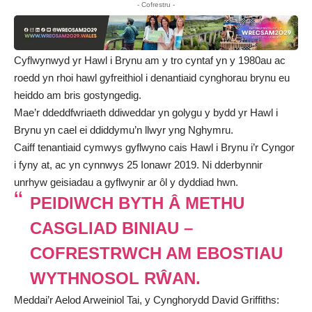
- Cofrestru -
Cyflwynwyd yr Hawl i Brynu am y tro cyntaf yn y 1980au ac
roedd yn rhoi hawl gyfreithiol i denantiaid cynghorau brynu eu
heiddo am bris gostyngedig.
Mae’r ddeddfwriaeth ddiweddar yn golygu y bydd yr Hawl i
Brynu yn cael ei ddiddymu’n llwyr yng Nghymru.
Caiff tenantiaid cymwys gyflwyno cais Hawl i Brynu i’r Cyngor
i fyny at, ac yn cynnwys 25 Ionawr 2019. Ni dderbynnir
unrhyw geisiadau a gyflwynir ar ôl y dyddiad hwn.
PEIDIWCH BYTH Â METHU
CASGLIAD BINIAU –
COFRESTRWCH AM EBOSTIAU
WYTHNOSOL RŴAN.
Meddai’r Aelod Arweiniol Tai, y Cynghorydd David Griffiths: