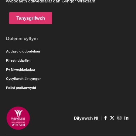
wybodaeth ddiweddaraf gan Gyngor Wrecsam.
Tanysgrifwch
Dolenni cyflym
Addasu diddordebau
Rhestr ddarllen
Fy Niweddariadau
Cysylltwch â’r cyngor
Polisi preifatrwydd
Dilynwch NI