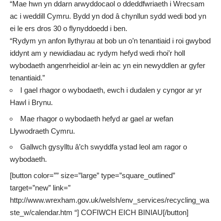
“Mae hwn yn ddarn arwyddocaol o ddeddfwriaeth i Wrecsam
ac i weddill Cymru. Bydd yn dod â chynllun sydd wedi bod yn
ei le ers dros 30 o flynyddoedd i ben.
“Rydym yn anfon llythyrau at bob un o’n tenantiaid i roi gwybod
iddynt am y newidiadau ac rydym hefyd wedi rhoi’r holl
wybodaeth angenrheidiol ar-lein ac yn ein newyddlen ar gyfer
tenantiaid.”
I gael rhagor o wybodaeth, ewch i dudalen y cyngor ar yr
Hawl i Brynu
.
Mae rhagor o wybodaeth hefyd ar gael ar
wefan
Llywodraeth Cymru
.
Gallwch gysylltu â’ch
swyddfa ystad leol
am ragor o
wybodaeth.
[button color=”” size=”large” type=”square_outlined”
target=”new” link=”
http://www.wrexham.gov.uk/welsh/env_services/recycling_wa
ste_w/calendar.htm “] COFIWCH EICH BINIAU[/button]