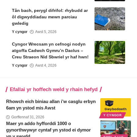
Tân bach, perygl difrifol: rhybudd ar
ôl digwyddiadau mewn parciau
gwledig
Y cyngor
Awst 5, 2026
Cyngor Wrecsam yn cefnogi nodyn
atgoffa Cadwch Gymru’n Daclus –
Creu Straeon Nid Sbwriel yr haf hwn!
Y cyngor
Awst 4, 2026
Efallai yr hoffech weld y rhain hefyd
Rhowch eich biniau allan i’w casglu erbyn
6am yn ystod mis Awst
Y CYNGOR
Gorffennaf 31, 2026
Maer yn addo hyfforddi 1000 o
gynorthwywyr cyntaf yn ystod ei dymor
yn y swydd