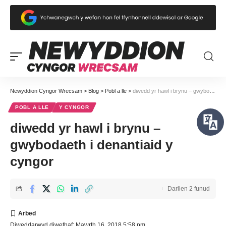
Newyddion Cyngor Wrecsam
>
Blog
>
Pobl a lle
>
diwedd yr hawl i brynu – gwybodaeth i denantiaid y cyngor
POBL A LLE
Y CYNGOR
diwedd yr hawl i brynu –
gwybodaeth i denantiaid y
cyngor
Darllen 2 funud
Diweddarwyd diwethaf: Mawrth 16, 2018 5:58 pm