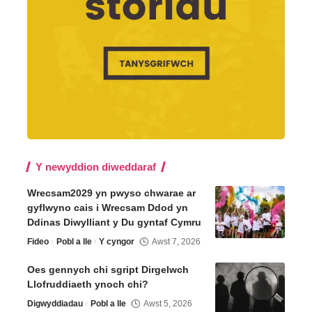
Y newyddion diweddaraf
Wrecsam2029 yn pwyso chwarae ar
gyflwyno cais i Wrecsam Ddod yn
Ddinas Diwylliant y Du gyntaf Cymru
Fideo
Pobl a lle
Y cyngor
Awst 7, 2026
Oes gennych chi sgript Dirgelwch
Llofruddiaeth ynoch chi?
Digwyddiadau
Pobl a lle
Awst 5, 2026