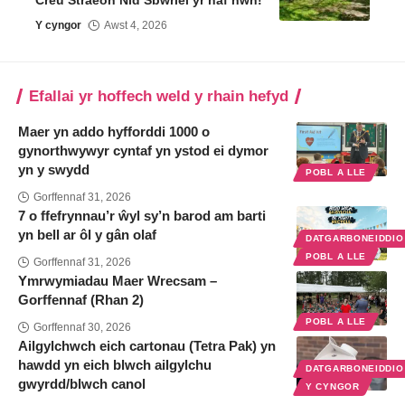
Creu Straeon Nid Sbwriel yr haf hwn!
Y cyngor
Awst 4, 2026
Efallai yr hoffech weld y rhain hefyd
Maer yn addo hyfforddi 1000 o
gynorthwywyr cyntaf yn ystod ei dymor
yn y swydd
POBL A LLE
Gorffennaf 31, 2026
7 o ffefrynnau’r ŵyl sy’n barod am barti
yn bell ar ôl y gân olaf
DATGARBONEIDDI
POBL A LLE
Gorffennaf 31, 2026
Ymrwymiadau Maer Wrecsam –
Gorffennaf (Rhan 2)
POBL A LLE
Gorffennaf 30, 2026
Ailgylchwch eich cartonau (Tetra Pak) yn
hawdd yn eich blwch ailgylchu
DATGARBONEIDDI
gwyrdd/blwch canol
Y CYNGOR