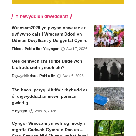
Y newyddion diweddaraf
Wrecsam2029 yn pwyso chwarae ar
gyflwyno cais i Wrecsam Ddod yn
Ddinas Diwylliant y Du gyntaf Cymru
Fideo
Pobl a lle
Y cyngor
Awst 7, 2026
Oes gennych chi sgript Dirgelwch
Llofruddiaeth ynoch chi?
Digwyddiadau
Pobl a lle
Awst 5, 2026
Tân bach, perygl difrifol: rhybudd ar
ôl digwyddiadau mewn parciau
gwledig
Y cyngor
Awst 5, 2026
Cyngor Wrecsam yn cefnogi nodyn
atgoffa Cadwch Gymru’n Daclus –