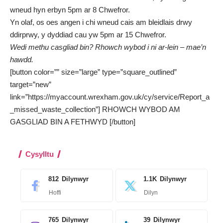
wneud hyn erbyn 5pm ar 8 Chwefror.
Yn olaf, os oes angen i chi wneud cais am bleidlais drwy
ddirprwy, y dyddiad cau yw 5pm ar 15 Chwefror.
Wedi methu casgliad bin? Rhowch wybod i ni ar-lein – mae’n
hawdd.
[button color=”” size=”large” type=”square_outlined”
target=”new”
link=”https://myaccount.wrexham.gov.uk/cy/service/Report_a
_missed_waste_collection”] RHOWCH WYBOD AM
GASGLIAD BIN A FETHWYD [/button]
Cysylltu
812
Dilynwyr
1.1K
Dilynwyr
Hoffi
Dilyn
765
Dilynwyr
39
Dilynwyr