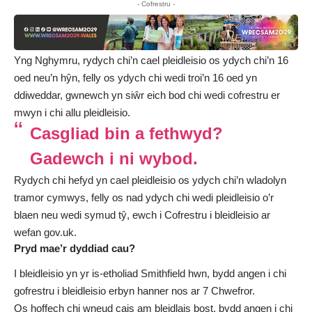
- Cofrestru -
Yng Nghymru, rydych chi’n cael pleidleisio os ydych chi’n 16
oed neu’n hŷn, felly os ydych chi wedi troi’n 16 oed yn
ddiweddar, gwnewch yn siŵr eich bod chi wedi cofrestru er
mwyn i chi allu pleidleisio.
Casgliad bin a fethwyd?
Gadewch i ni wybod.
Rydych chi hefyd yn cael pleidleisio os ydych chi’n wladolyn
tramor cymwys, felly os nad ydych chi wedi pleidleisio o’r
blaen neu wedi symud tŷ, ewch i Cofrestru i bleidleisio ar
wefan gov.uk.
Pryd mae’r dyddiad cau?
I bleidleisio yn yr is-etholiad Smithfield hwn, bydd angen i chi
gofrestru i bleidleisio erbyn hanner nos ar 7 Chwefror.
Os hoffech chi wneud cais am bleidlais bost, bydd angen i chi