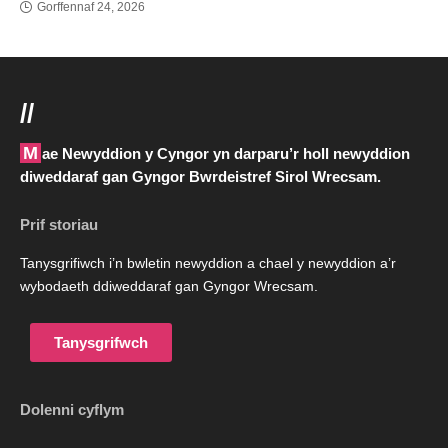
Gorffennaf 24, 2026
//
Mae Newyddion y Cyngor yn darparu’r holl newyddion
diweddaraf gan Gyngor Bwrdeistref Sirol Wrecsam.
Prif storiau
Tanysgrifiwch i’n bwletin newyddion a chael y newyddion a’r
wybodaeth ddiweddaraf gan Gyngor Wrecsam.
Tanysgrifwch
Dolenni cyflym