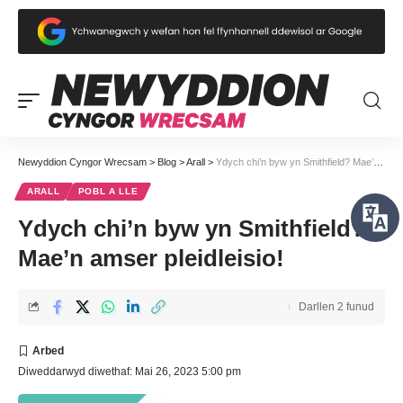
Newyddion Cyngor Wrecsam
>
Blog
>
Arall
>
Ydych chi’n byw yn Smithfield? Mae’n amser pleidleisio!
ARALL
POBL A LLE
Ydych chi’n byw yn Smithfield?
Mae’n amser pleidleisio!
Darllen 2 funud
Diweddarwyd diwethaf: Mai 26, 2023 5:00 pm