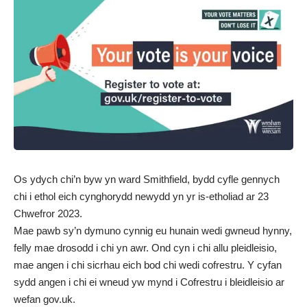
Os ydych chi’n byw yn ward Smithfield, bydd cyfle gennych
chi i ethol eich cynghorydd newydd yn yr is-etholiad ar 23
Chwefror 2023.
Mae pawb sy’n dymuno cynnig eu hunain wedi gwneud hynny,
felly mae drosodd i chi yn awr. Ond cyn i chi allu pleidleisio,
mae angen i chi sicrhau eich bod chi wedi cofrestru. Y cyfan
sydd angen i chi ei wneud yw mynd i Cofrestru i bleidleisio ar
wefan gov.uk.