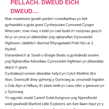
PELLACH. DWEUD EICH
DWEUD…
Mae manteision gwaith pontio’r cenedlaethau yn bell
gyrhaeddol a gyda grant Cynhwysiant Cymuned Cyngor
Wrecsam, mae mwy o bobl yn cael budd o’r sesiynau gwych
fel yr un yma yn ddiweddar yng nghanolfan Gymunedol
Hightown i ddathlu’r diwrnod Rhyngwladol Pobl Hŷn ar 1
Hydref.
Gwrandewch ar Sarah o Boogie Beats a gynhaliodd sesiwn
yng Nghanolfan Adnoddau Cymunedol Hightown yn ddiweddar
diolch i’r grant.
Cynhaliwyd sesiwn diweddar hefyd yn Cylch Meithrin Bro
Alun, Gwersyllt drwy gyfrwng y Gymraeg ac ymunodd trigolion
o Oak Alyn a Hillbury â’r plant oedd yn canu nifer o ganeuon yn
y Gymraeg.
Yn ogystal, roedd Cartref Gofal Ashgrove yng Ngresffordd
wedi gwahodd Marford Little Explorers am fore llawn hwyl yn y