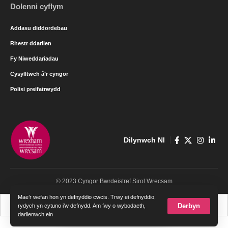
Dolenni cyflym
Addasu diddordebau
Rhestr ddarllen
Fy Niweddariadau
Cysylltwch â’r cyngor
Polisi preifatrwydd
Dilynwch NI
© 2023 Cyngor Bwrdeistref Sirol Wrecsam
Mae’r wefan hon yn defnyddio cwcis. Trwy ei defnyddio,
Cymraeg
English
Derbyn
rydych yn cytuno i’w defnydd. Am fwy o wybodaeth,
darllenwch ein