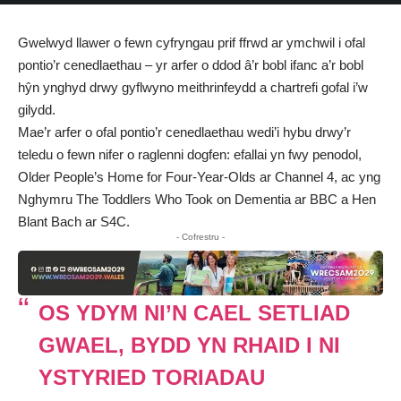
Gwelwyd llawer o fewn cyfryngau prif ffrwd ar ymchwil i ofal
pontio’r cenedlaethau – yr arfer o ddod â’r bobl ifanc a’r bobl
hŷn ynghyd drwy gyflwyno meithrinfeydd a chartrefi gofal i’w
gilydd.
Mae’r arfer o ofal pontio’r cenedlaethau wedi’i hybu drwy’r
teledu o fewn nifer o raglenni dogfen: efallai yn fwy penodol,
Older People’s Home for Four-Year-Olds ar Channel 4, ac yng
Nghymru The Toddlers Who Took on Dementia ar BBC a Hen
Blant Bach ar S4C.
- Cofrestru -
OS YDYM NI’N CAEL SETLIAD
GWAEL, BYDD YN RHAID I NI
YSTYRIED TORIADAU