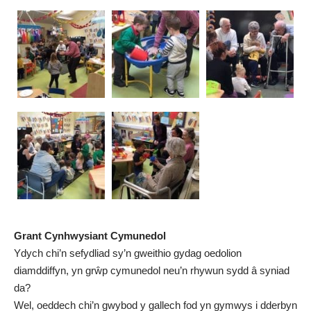
Grant Cynhwysiant Cymunedol
Ydych chi’n sefydliad sy’n gweithio gydag oedolion
diamddiffyn, yn grŵp cymunedol neu’n rhywun sydd â syniad
da?
Wel, oeddech chi’n gwybod y gallech fod yn gymwys i dderbyn