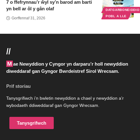
7 o ffefrynnau’r ŵyl sy’n barod am barti
yn bell ar ôl y gân olaf
DATGARBONEIDDI
POBL A LLE
Gorffennaf 31, 2026
//
Mae Newyddion y Cyngor yn darparu’r holl newyddion
diweddaraf gan Gyngor Bwrdeistref Sirol Wrecsam.
Prif storiau
Tanysgrifiwch i’n bwletin newyddion a chael y newyddion a’r
wybodaeth ddiweddaraf gan Gyngor Wrecsam.
Tanysgrifwch