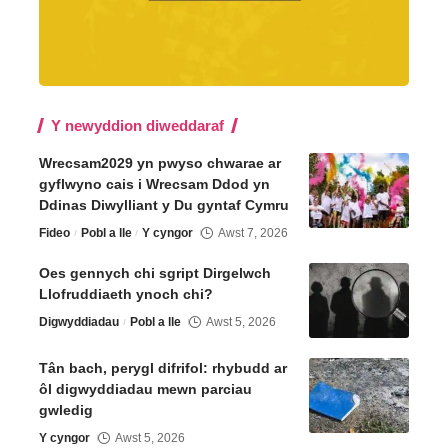
Y newyddion diweddaraf
Wrecsam2029 yn pwyso chwarae ar
gyflwyno cais i Wrecsam Ddod yn
Ddinas Diwylliant y Du gyntaf Cymru
Fideo
Pobl a lle
Y cyngor
Awst 7, 2026
Oes gennych chi sgript Dirgelwch
Llofruddiaeth ynoch chi?
Digwyddiadau
Pobl a lle
Awst 5, 2026
Tân bach, perygl difrifol: rhybudd ar
ôl digwyddiadau mewn parciau
gwledig
Y cyngor
Awst 5, 2026