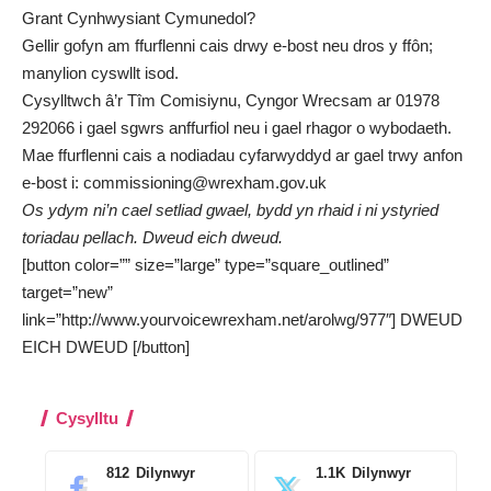
Grant Cynhwysiant Cymunedol?
Gellir gofyn am ffurflenni cais drwy e-bost neu dros y ffôn;
manylion cyswllt isod.
Cysylltwch â’r Tîm Comisiynu, Cyngor Wrecsam ar 01978
292066 i gael sgwrs anffurfiol neu i gael rhagor o wybodaeth.
Mae ffurflenni cais a nodiadau cyfarwyddyd ar gael trwy anfon
e-bost i: commissioning@wrexham.gov.uk
Os ydym ni’n cael setliad gwael, bydd yn rhaid i ni ystyried
toriadau pellach.
Dweud eich dweud.
[button color=”” size=”large” type=”square_outlined”
target=”new”
link=”http://www.yourvoicewrexham.net/arolwg/977″] DWEUD
EICH DWEUD [/button]
Cysylltu
812
Dilynwyr
1.1K
Dilynwyr