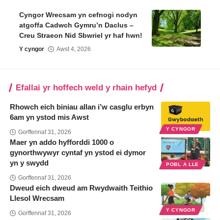
Cyngor Wrecsam yn cefnogi nodyn
atgoffa Cadwch Gymru’n Daclus –
Creu Straeon Nid Sbwriel yr haf hwn!
Y cyngor
Awst 4, 2026
Efallai yr hoffech weld y rhain hefyd
Rhowch eich biniau allan i’w casglu erbyn
6am yn ystod mis Awst
Y CYNGOR
Gorffennaf 31, 2026
Maer yn addo hyfforddi 1000 o
gynorthwywyr cyntaf yn ystod ei dymor
yn y swydd
POBL A LLE
Gorffennaf 31, 2026
Dweud eich dweud am Rwydwaith Teithio
Llesol Wrecsam
Y CYNGOR
Gorffennaf 31, 2026