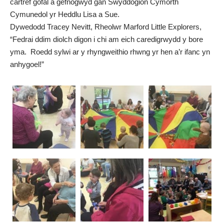
cartref gofal a gefnogwyd gan Swyddogion Cymorth
Cymunedol yr Heddlu Lisa a Sue.
Dywedodd Tracey Nevitt, Rheolwr Marford Little Explorers,
“Fedrai ddim diolch digon i chi am eich caredigrwydd y bore
yma. Roedd sylwi ar y rhyngweithio rhwng yr hen a’r ifanc yn
anhygoel!”