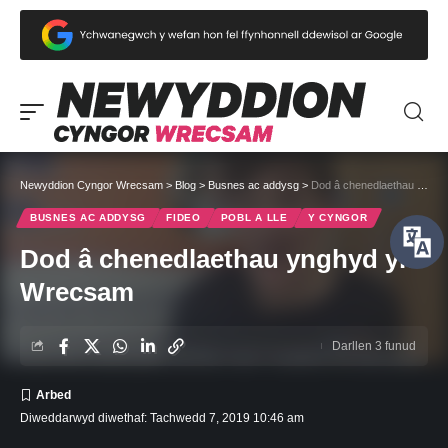
Newyddion Cyngor Wrecsam
>
Blog
>
Busnes ac addysg
>
Dod â chenedlaethau ynghyd yn Wrecsam
BUSNES AC ADDYSG
FIDEO
POBL A LLE
Y CYNGOR
Dod â chenedlaethau ynghyd yn
Wrecsam
Darllen 3 funud
Diweddarwyd diwethaf: Tachwedd 7, 2019 10:46 am