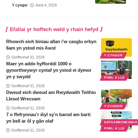
Y cyngor
Awst 4, 2026
Efallai yr hoffech weld y rhain hefyd
Rhowch eich biniau allan i’w casglu erbyn
6am yn ystod mis Awst
Y CYNGOR
Gorffennaf 31, 2026
Maer yn addo hyfforddi 1000 o
gynorthwywyr cyntaf yn ystod ei dymor
yn y swydd
POBL A LLE
Gorffennaf 31, 2026
Dweud eich dweud am Rwydwaith Teithio
Llesol Wrecsam
Y CYNGOR
Gorffennaf 31, 2026
7 o ffefrynnau’r ŵyl sy’n barod am barti
yn bell ar ôl y gân olaf
DATGARBONEIDDI
POBL A LLE
Gorffennaf 31, 2026