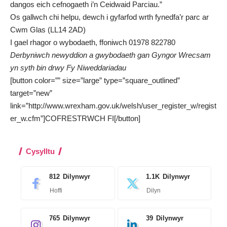
dangos eich cefnogaeth i’n Ceidwaid Parciau.”
Os gallwch chi helpu, dewch i gyfarfod wrth fynedfa’r parc ar
Cwm Glas (LL14 2AD)
I gael rhagor o wybodaeth, ffoniwch 01978 822780
Derbyniwch newyddion a gwybodaeth gan Gyngor Wrecsam
yn syth bin drwy
Fy Niweddariadau
[button color=”” size=”large” type=”square_outlined”
target=”new”
link=”http://www.wrexham.gov.uk/welsh/user_register_w/regist
er_w.cfm”]COFRESTRWCH FI[/button]
Cysylltu
812
Dilynwyr
1.1K
Dilynwyr
Hoffi
Dilyn
765
Dilynwyr
39
Dilynwyr