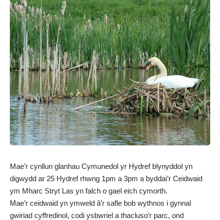
Mae’r cynllun glanhau Cymunedol yr Hydref blynyddol yn
digwydd ar 25 Hydref rhwng 1pm a 3pm a byddai’r Ceidwaid
ym Mharc Stryt Las yn falch o gael eich cymorth.
Mae’r ceidwaid yn ymweld â’r safle bob wythnos i gynnal
gwiriad cyffredinol, codi ysbwriel a thacluso’r parc, ond