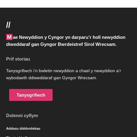
//
Mae Newyddion y Cyngor yn darparu’r holl newyddion
diweddaraf gan Gyngor Bwrdeistref Sirol Wrecsam.
Prif storiau
Tanysgrifiwch i’n bwletin newyddion a chael y newyddion a’r
wybodaeth ddiweddaraf gan Gyngor Wrecsam.
Tanysgrifwch
Dolenni cyflym
Addasu diddordebau