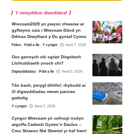
Y newyddion diweddaraf
Wrecsam2029 yn pwyso chwarae ar
gyflwyno cais i Wrecsam Ddod yn
Ddinas Diwylliant y Du gyntaf Cymru
Fideo
Pobl a lle
Y cyngor
Awst 7, 2026
Oes gennych chi sgript Dirgelwch
Llofruddiaeth ynoch chi?
Digwyddiadau
Pobl a lle
Awst 5, 2026
Tân bach, perygl difrifol: rhybudd ar
ôl digwyddiadau mewn parciau
gwledig
Y cyngor
Awst 5, 2026
Cyngor Wrecsam yn cefnogi nodyn
atgoffa Cadwch Gymru’n Daclus –
Creu Straeon Nid Sbwriel yr haf hwn!