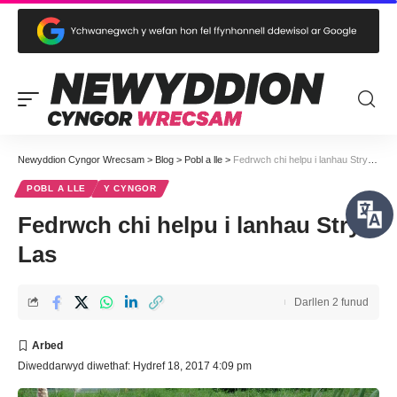
Newyddion Cyngor Wrecsam
>
Blog
>
Pobl a lle
>
Fedrwch chi helpu i lanhau Stryt Las
POBL A LLE
Y CYNGOR
Fedrwch chi helpu i lanhau Stryt
Las
Darllen 2 funud
Diweddarwyd diwethaf: Hydref 18, 2017 4:09 pm