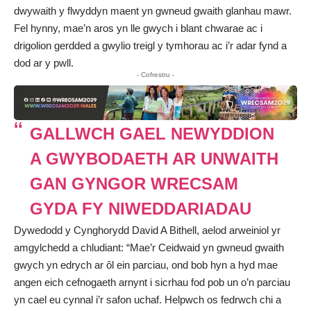
dwywaith y flwyddyn maent yn gwneud gwaith glanhau mawr.
Fel hynny, mae’n aros yn lle gwych i blant chwarae ac i
drigolion gerdded a gwylio treigl y tymhorau ac i’r adar fynd a
dod ar y pwll.
- Cofrestru -
GALLWCH GAEL NEWYDDION
A GWYBODAETH AR UNWAITH
GAN GYNGOR WRECSAM
GYDA FY NIWEDDARIADAU
Dywedodd y Cynghorydd David A Bithell, aelod arweiniol yr
amgylchedd a chludiant: “Mae’r Ceidwaid yn gwneud gwaith
gwych yn edrych ar ôl ein parciau, ond bob hyn a hyd mae
angen eich cefnogaeth arnynt i sicrhau fod pob un o’n parciau
yn cael eu cynnal i’r safon uchaf. Helpwch os fedrwch chi a