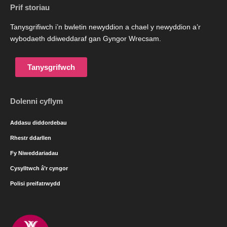
Prif storiau
Tanysgrifiwch i’n bwletin newyddion a chael y newyddion a’r
wybodaeth ddiweddaraf gan Gyngor Wrecsam.
Tanysgrifwch
Dolenni cyflym
Addasu diddordebau
Rhestr ddarllen
Fy Niweddariadau
Cysylltwch â’r cyngor
Polisi preifatrwydd