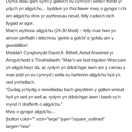
Dyma ddau gam syml y gallwch eu cymryd i wella’r ffordd yr
ydych yn ailgylchu… byddwn yn rhoi llawer mwy o gyngor i chi
am ailgylchu dros yr wythnosau nesaf, felly cadwch eich
llygaid ar agor.
Mae’n wythnos ailgylchu (24-30 Medi) – felly mae hwn yn
amser perffaith i ddechrau ‘gwirio a golchi’ a ‘gofalu am y
gweddillion’.
Meddai’r Cynghorydd David A. Bithell, Aelod Arweiniol yr
Amgylchedd a Thrafnidiaeth: “Mae’n wir bod trigolion Wrecsam
yn ailgylchwyr da, ac rydym yn ddiolchgar iawn am y camau y
mae pobl yn eu cymryd i wella eu harferion ailgylchu hyd yn
oed ymhellach.
“Gydag ychydig o newidiadau bach gwyddom y gallwn wneud
hyd yn oed yn well ac rydym yn ddiolchgar iawn i bawb sy’n
mynd i’r drafferth o ailgylchu.”
Mwy o gyngor ailgylchu…
[button color=”” size=”large” type=”square_outlined”
target=”new”