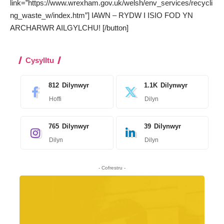
link=”https://www.wrexham.gov.uk/welsh/env_services/recycli
ng_waste_w/index.htm”] IAWN – RYDW I ISIO FOD YN
ARCHARWR AILGYLCHU! [/button]
Cysylltu
812
Dilynwyr
1.1K
Dilynwyr
Hoffi
Dilyn
765
Dilynwyr
39
Dilynwyr
Dilyn
Dilyn
- Cofrestru -