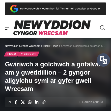
Newyddion Cyngor Wrecsam
>
Blog
>
Fideo
>
Gwiriwch a golchwch a gofalwch am y gweddillion – 2 gyngor ailgylchu syml ar gyfer gwell Wrecsam
FIDEO
Y CYNGOR
Gwiriwch a golchwch a gofalwch
am y gweddillion – 2 gyngor
ailgylchu syml ar gyfer gwell
Wrecsam
Darllen 4 funud