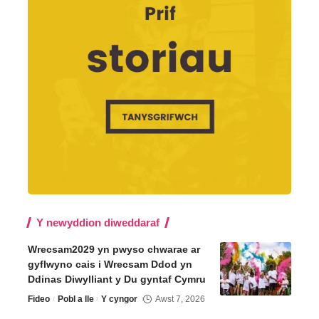
Y newyddion diweddaraf
Wrecsam2029 yn pwyso chwarae ar
gyflwyno cais i Wrecsam Ddod yn
Ddinas Diwylliant y Du gyntaf Cymru
Fideo
Pobl a lle
Y cyngor
Awst 7, 2026