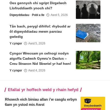
Oes gennych chi sgript Dirgelwch
Llofruddiaeth ynoch chi?
Digwyddiadau
Pobl a lle
Awst 5, 2026
Tân bach, perygl difrifol: rhybudd ar
ôl digwyddiadau mewn parciau
gwledig
Y cyngor
Awst 5, 2026
Cyngor Wrecsam yn cefnogi nodyn
atgoffa Cadwch Gymru’n Daclus –
Creu Straeon Nid Sbwriel yr haf hwn!
Y cyngor
Awst 4, 2026
Efallai yr hoffech weld y rhain hefyd
Rhowch eich biniau allan i’w casglu erbyn
6am yn ystod mis Awst