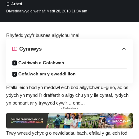
Diweddarwyd diwethaf: Medi 28, 2018 11:34 am
Rhyfedd ydy’r busnes ailgylchu ‘ma!
Cynnwys
Gwiriwch a Golchwch
Gofalwch am y gweddillion
Efallai eich bod yn meddwl eich bod ailgylchwr di-guro, ac os
ydych yn mynd i’r drafferth o ailgylchu yn y lle cyntaf, rydych
yn bendant ar y trywydd cywir… ond…
- Cofrestru -
Trwy wneud ychydig o newidiadau bach, efallai y gallech fod