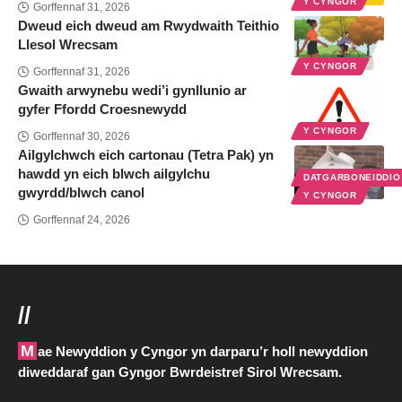
Y CYNGOR
Gorffennaf 31, 2026
Dweud eich dweud am Rwydwaith Teithio
Llesol Wrecsam
Y CYNGOR
Gorffennaf 31, 2026
Gwaith arwynebu wedi’i gynllunio ar
gyfer Ffordd Croesnewydd
Y CYNGOR
Gorffennaf 30, 2026
Ailgylchwch eich cartonau (Tetra Pak) yn
hawdd yn eich blwch ailgylchu
DATGARBONEIDDI
gwyrdd/blwch canol
Y CYNGOR
Gorffennaf 24, 2026
//
Mae Newyddion y Cyngor yn darparu’r holl newyddion
diweddaraf gan Gyngor Bwrdeistref Sirol Wrecsam.