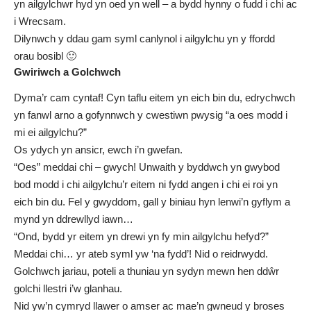
yn ailgylchwr hyd yn oed yn well – a bydd hynny o fudd i chi ac
i Wrecsam.
Dilynwch y ddau gam syml canlynol i ailgylchu yn y ffordd
orau bosibl 🙂
Gwiriwch a Golchwch
Dyma’r cam cyntaf! Cyn taflu eitem yn eich bin du, edrychwch
yn fanwl arno a gofynnwch y cwestiwn pwysig “a oes modd i
mi ei ailgylchu?”
Os ydych yn ansicr,
ewch i’n gwefan
.
“Oes” meddai chi – gwych! Unwaith y byddwch yn gwybod
bod modd i chi ailgylchu’r eitem ni fydd angen i chi ei roi yn
eich bin du. Fel y gwyddom, gall y biniau hyn lenwi’n gyflym a
mynd yn ddrewllyd iawn…
“Ond, bydd yr eitem yn drewi yn fy min ailgylchu hefyd?”
Meddai chi… yr ateb syml yw ‘na fydd’! Nid o reidrwydd.
Golchwch jariau, poteli a thuniau yn sydyn mewn hen ddŵr
golchi llestri i’w glanhau.
Nid yw’n cymryd llawer o amser ac mae’n gwneud y broses