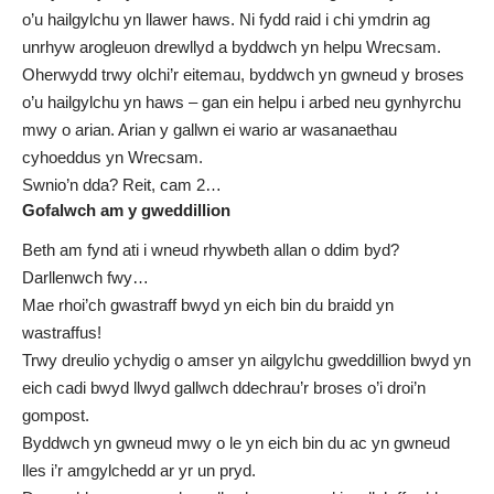
o’u hailgylchu yn llawer haws. Ni fydd raid i chi ymdrin ag
unrhyw arogleuon drewllyd a byddwch yn helpu Wrecsam.
Oherwydd trwy olchi’r eitemau, byddwch yn gwneud y broses
o’u hailgylchu yn haws – gan ein helpu i arbed neu gynhyrchu
mwy o arian. Arian y gallwn ei wario ar wasanaethau
cyhoeddus yn Wrecsam.
Swnio’n dda? Reit, cam 2…
Gofalwch am y gweddillion
Beth am fynd ati i wneud rhywbeth allan o ddim byd?
Darllenwch fwy…
Mae rhoi’ch gwastraff bwyd yn eich bin du braidd yn
wastraffus!
Trwy dreulio ychydig o amser yn ailgylchu gweddillion bwyd yn
eich cadi bwyd llwyd gallwch ddechrau’r broses o’i droi’n
gompost.
Byddwch yn gwneud mwy o le yn eich bin du ac yn gwneud
lles i’r amgylchedd ar yr un pryd.